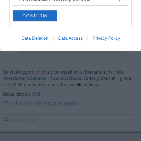
CONFIRM
La candidata della sinistra Antonella Bundu, sostenuta da Toscana
Rossa, avrebbe raccolto voti fra il 3,5 e il 5,5%.
Data Deletion
Data Access
Privacy Policy
Se vuoi leggere le notizie principali della Toscana iscriviti alla
Newsletter QUInews - ToscanaMedia.
Arriva gratis tutti i giorni
alle 20:00 direttamente nella tua casella di posta.
Basta cliccare
QUI
Ti potrebbe interessare anche: