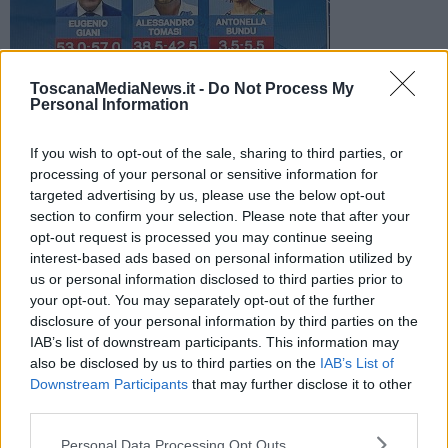
ToscanaMediaNews.it -
Do Not Process My
Primo istant poll SWG per La 7 alla chiusura delle urne
Personal Information
If you wish to opt-out of the sale, sharing to third parties, or
processing of your personal or sensitive information for
targeted advertising by us, please use the below opt-out
section to confirm your selection. Please note that after your
TOSCANA —
Alla chiusura delle urne, il primo istant poll realizzato
opt-out request is processed you may continue seeing
da SWG per La 7 ha assegnato al candidato del centrosinistra
interest-based ads based on personal information utilized by
Eugenio Giani una forchetta di consensi fra il 53 e il 57% e al
us or personal information disclosed to third parties prior to
candidato del centrodestra Alessandro Tomasi voti fra il 38,5 e il
your opt-out. You may separately opt-out of the further
42,5% dei voti.
disclosure of your personal information by third parties on the
Il governatore uscente, sostenuto dalle liste di Partito
IAB’s list of downstream participants. This information may
Democratico, Eugenio Giani Presidente Casa Riformista, Alleanza
also be disclosed by us to third parties on the
IAB’s List of
Verdi e Sinistra, Movimento 5 Stelle, sarebbe quindi in netto
Downstream Participants
that may further disclose it to other
vantaggio su Tomasi, appoggiato da Fratelli d'Italia, Forza Italia-
third parties.
Udc-Tomasi presidente, Lega Toscana per Salvini premier, E' ora!
Lista civica Tomasi presidente, Noi moderati civici per Tomasi.
Personal Data Processing Opt Outs