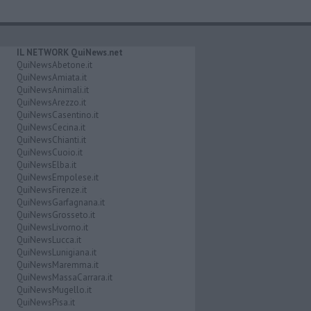
IL NETWORK QuiNews.net
QuiNewsAbetone.it
QuiNewsAmiata.it
QuiNewsAnimali.it
QuiNewsArezzo.it
QuiNewsCasentino.it
QuiNewsCecina.it
QuiNewsChianti.it
QuiNewsCuoio.it
QuiNewsElba.it
QuiNewsEmpolese.it
QuiNewsFirenze.it
QuiNewsGarfagnana.it
QuiNewsGrosseto.it
QuiNewsLivorno.it
QuiNewsLucca.it
QuiNewsLunigiana.it
QuiNewsMaremma.it
QuiNewsMassaCarrara.it
QuiNewsMugello.it
QuiNewsPisa.it