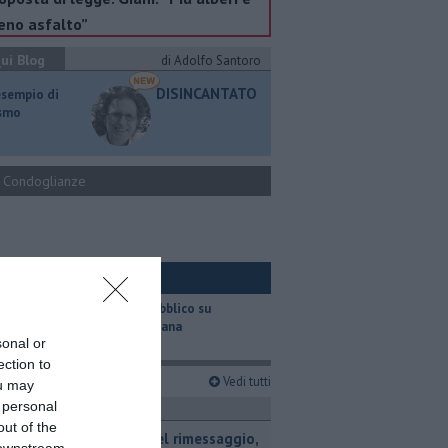
no asfalto”
ui Blog
di Adolfo Santoro
DISINCANTATO
esempio di
ismo
Condoglianze
ui Ambiente
​Il trasporto pubblico su
gomma in Toscana
sonal or
ection to
imi articoli
Vedi tutti
ou may
 personal
ronaca
out of the
Fiamme nel rimessaggio,