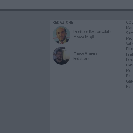
REDAZIONE
CO
Marc
Direttore Responsabile
Serg
Marco Migli
Mic
Vale
Elis
Marco Armeni
Lind
Redattore
Dina
Piet
Mon
Pao
Gabr
Paol