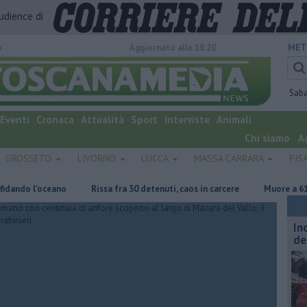
audience di
o
Aggiornato alle 18:20
MET
Sab
Eventi
Cronaca
Attualità
Sport
Interviste
Animali
Chi siamo
A
GROSSETO
LIVORNO
LUCCA
MASSA CARRARA
PIS
 l'oceano
Rissa fra 30 detenuti, caos in carcere
Muore a 61 anni in
In
de