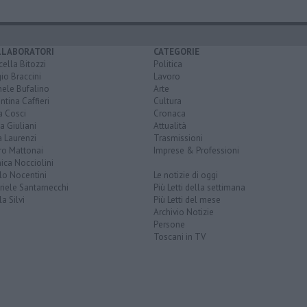
LLABORATORI
CATEGORIE
ella Bitozzi
Politica
io Braccini
Lavoro
hele Bufalino
Arte
ntina Caffieri
Cultura
a Cosci
Cronaca
a Giuliani
Attualità
 Laurenzi
Trasmissioni
ro Mattonai
Imprese & Professioni
ica Nocciolini
lo Nocentini
Le notizie di oggi
iele Santarnecchi
Più Letti della settimana
a Silvi
Più Letti del mese
Archivio Notizie
Persone
Toscani in TV