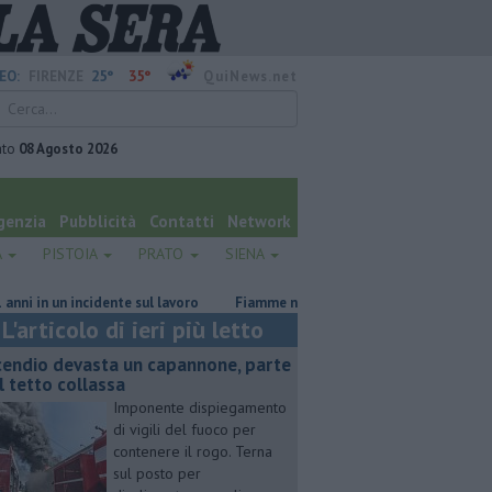
25°
35°
EO:
FIRENZE
QuiNews.net
ato
08 Agosto 2026
genzia
Pubblicità
Contatti
Network
A
PISTOIA
PRATO
SIENA
 un incidente sul lavoro
Fiamme nel rimessaggio, due persone in ospedal
L'articolo di ieri più letto
cendio devasta un capannone, parte
l tetto collassa
Imponente dispiegamento
di vigili del fuoco per
contenere il rogo. Terna
sul posto per