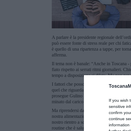
A parlare è la presidente regionale dell’ord
può essere fonte di stress reale per chi fatica
è quello di una ripartenza a tappe, per torn
afferma.
Il tema non è banale: “Anche in Toscana - pr
fiato rispetto ai serrati ritmi giornalieri. C
tempo a disposizione si dilata. Ma non per t
I fattori che possono innescare lo stress, v
ToscanaM
quel che riguarda le relazioni familiari, qu
prosegue Gulino - che può generare pesantez
If you wish 
minato dal carico di notizie negative e dif
sensitive in
Ma riprendersi dalle feste natalizie si può:
confirm you
nostra alimentazione e le ore di sonno. Ripri
continue se
nostro rientro a scuola, oppure a lavoro. N
information 
routine che è salutare ed efficace per il nos