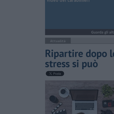
video dei carabinieri
Attualità
Ripartire dopo le
stress si può