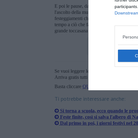
further disc
E poi le pause, da concedersi assolutamente: 
participants
l'ascolto della musica che ci piace, un film 
Downstream 
festeggiamenti che spesso obbligano le nost
tempo a ciò che fa star bene noi stessi, non s
grande toccasana per rimettersi gradualment
Persona
Se vuoi leggere le notizie principali della T
Arriva gratis tutti i giorni alle 20:00 dirett
Basta cliccare
QUI
Ti potrebbe interessare anche:
Si torna a scuola, ecco quando le pro
Feste finite, così si salva l'albero di N
Dal primo in poi, i giorni festivi nel 2