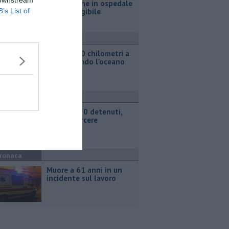
 downstream
due persone in ospedale
e casa inagibile
B’s List of
ttualità
Oltre 5000 chilometri a
remi sfidando l'oceano
ronaca
Rissa fra 30 detenuti,
caos in carcere
ronaca
Muore a 61 anni in un
incidente sul lavoro