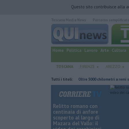
Questo sito contribuisce alla 
Toscana Media News
Percorso semplificat
quotidiano online.
Home
Politica
Lavoro
Arte
Cultura
TOSCANA
FIRENZE
AREZZO
one in ospedale e casa inagibile
Tutti i titoli:
Oltre 5000 chilometri a remi sfidando
Relitto romano con
centinaia di anfore
scoperto al largo di
Mazara del Vallo: il