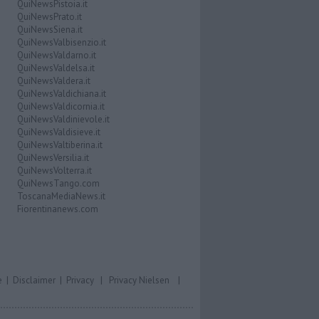
QuiNewsPistoia.it
QuiNewsPrato.it
QuiNewsSiena.it
QuiNewsValbisenzio.it
QuiNewsValdarno.it
QuiNewsValdelsa.it
QuiNewsValdera.it
QuiNewsValdichiana.it
QuiNewsValdicornia.it
QuiNewsValdinievole.it
QuiNewsValdisieve.it
QuiNewsValtiberina.it
QuiNewsVersilia.it
QuiNewsVolterra.it
QuiNewsTango.com
ToscanaMediaNews.it
Fiorentinanews.com
e
|
Disclaimer
|
Privacy
|
Privacy Nielsen
|