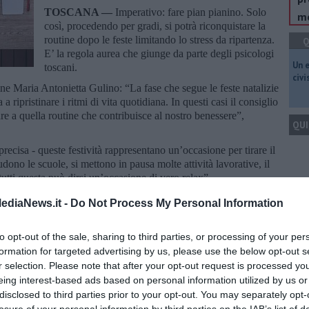
TOSCANA —
Imperativo: fare pian pianino. Solo
me
così, procedendo per gradi, si potrà riconquistare la
routine dopo le feste limitando lo stress da ripartenza.
Q
E’ la regola aurea che giunge da parte degli psicologi
​Un 
toscani.
civ
ine Maria Antonietta Gulino: “La fase che segue le feste natalizie
 a ripristinare i ritmi di vita quotidiana. In questi casi il consiglio
are a quella routine che contribuisce al nostro benessere”,
QUI
ecisa - queste festività rappresentano un’occasione per tirare il
hiudono le scuole, si mettono in pausa molte attività lavorative, il
utti questa può dirsi un’occasione di vero relax”.
Q
iene spiegato, sono riconducibili ad una sovraesposizione per
ediaNews.it -
Do Not Process My Personal Information
elle amicali e le condivisioni alimentari: “Una dinamica -
za e stress, interferendo quindi con il tono dell’umore, già
to opt-out of the sale, sharing to third parties, or processing of your per
ficoltà quotidianamente fronteggiate prima del Natale”.
formation for targeted advertising by us, please use the below opt-out s
Ult
 “Recuperiamo gradualmente i ritmi - il consiglio - regolando la
r selection. Please note that after your opt-out request is processed y
stiniamo per obiettivi brevi e raggiungibili e a step successivi il
eing interest-based ads based on personal information utilized by us or
C
iente corse, niente progetti ambiziosi. Così ritroveremo una
disclosed to third parties prior to your opt-out. You may separately opt-
tro benessere”.