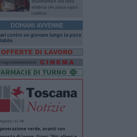
disalimentare una linea
elettrica che passa sopra
l’edificio
DOMANI AVVENNE
ari contro un giovane lungo la pista
clabile
Agosto | 15.48
generazione verde, avanti con
oposta di legge. Giani: “Più alberi e