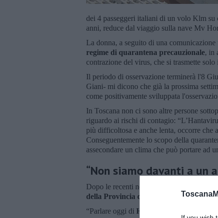
dei 4 passeggeri italiani di un volo Klm su 
anni, reduce dal viaggio sulla nave Mv Ho
La donna, a seguito di una comunicazione uff
regime di quarantena precauzionale
, in
contrazione del virus, che si trasmette solo
Il periodo di osservazione terminerà l'8 Gi
Giani- mi dicono che già la prossima setti
come positivamente sviluppata l'osservazio
In Toscana non ci sono altre persone sottop
riguardo ai rischi di contagio: “L’Hantavir
più difficoltosa e anche lenta, occorre che a
Conseguentemente lo scopo della quaranten
assecondare un clima che può portare ad u
“Non siamo davanti a un a
Dopo le recenti notizie è intervenuto con u
ToscanaM
della Provincia di Firenze.
“Parlare oggi di
Hantavirus
- spiegano i me
If you wish 