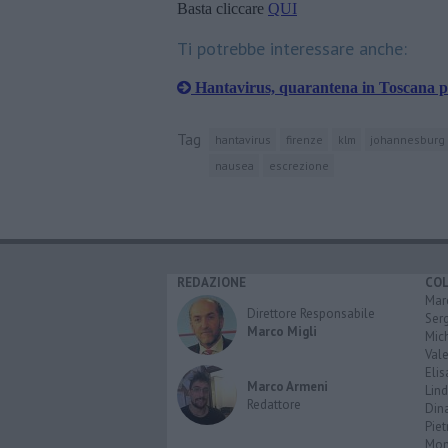
Basta cliccare
QUI
Ti potrebbe interessare anche:
Hantavirus, quarantena in Toscana pe
Tag
hantavirus
firenze
klm
johannesburg
nausea
escrezione
REDAZIONE
CO
Marc
Direttore Responsabile
Serg
Marco Migli
Mic
Vale
Elis
Marco Armeni
Lind
Redattore
Dina
Piet
Mon