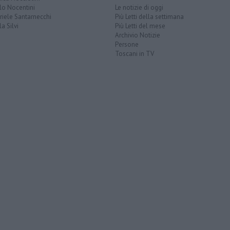
lo Nocentini
Le notizie di oggi
iele Santarnecchi
Più Letti della settimana
a Silvi
Più Letti del mese
Archivio Notizie
Persone
Toscani in TV