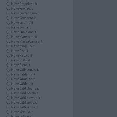
QuiNewsEmpolese.it
QuiNewsFirenze.it
QuiNewsGarfagnana.it
QuiNewsGrosseto.it
QuiNewsLivorno.it
QuiNewsLucca.it
QuiNewsLunigiana.it
QuiNewsMaremma.it
QuiNewsMassaCarrara.it
QuiNewsMugello.it
QuiNewsPisa.it
QuiNewsPistoia.it
QuiNewsPrato.it
QuiNewsSiena.it
QuiNewsValbisenzio.it
QuiNewsValdarno.it
QuiNewsValdelsa.it
QuiNewsValdera.it
QuiNewsValdichiana.it
QuiNewsValdicornia.it
QuiNewsValdinievole.it
QuiNewsValdisieve.it
QuiNewsValtiberina.it
QuiNewsVersilia.it
QuiNewsVolterra.it