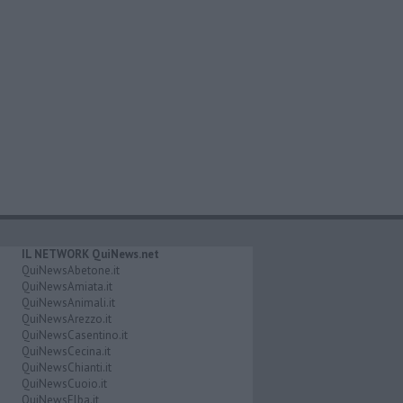
IL NETWORK QuiNews.net
QuiNewsAbetone.it
QuiNewsAmiata.it
QuiNewsAnimali.it
QuiNewsArezzo.it
QuiNewsCasentino.it
QuiNewsCecina.it
QuiNewsChianti.it
QuiNewsCuoio.it
QuiNewsElba.it