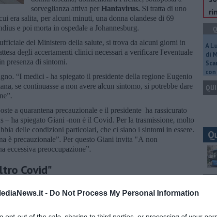
sorveglianza attiva per
Hantavirus.
Si tratta di uno
ri
cui era salita, per alcuni minuti, una donna olandese di 69
ndius e poi morta in ospedale a Johannesburg.
Q
iciale del Ministero della salute, si trova da alcuni giorni in
A L
 attesa degli accertamenti clinici necessari a verificare l'eventuale
di 
 in presenza di sintomi.
Scar
con 
ugno. “I medici - ha spiegato il presidente della regione Eugenio
mana, se continuasse a non avere alcun sintomo, si potrebbe dare
QUI
ne”.
oste a quarantena precauzionale e il presidente ha rassicurato
us – ha spiegato Giani -non è il Covid. Per la trasmissione, molto
bbia delle condizioni particolari, che ci siano i sintomi in essere.
Q
a è precauzionale”. Per questo Giani invita "A non
na eccessiva preoccupazione”.
ltro Covid"
Ult
na nota anche l’
Ordine dei Medici Chirurghi e Odontoiatri
ediaNews.it -
Do Not Process My Personal Information
C
dici - significa fare informazione corretta su un’infezione rara,
to opt-out of the sale, sharing to third parties, or processing of your per