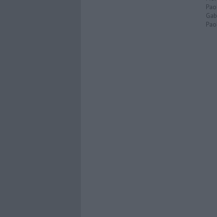
Pao
Gabr
Paol