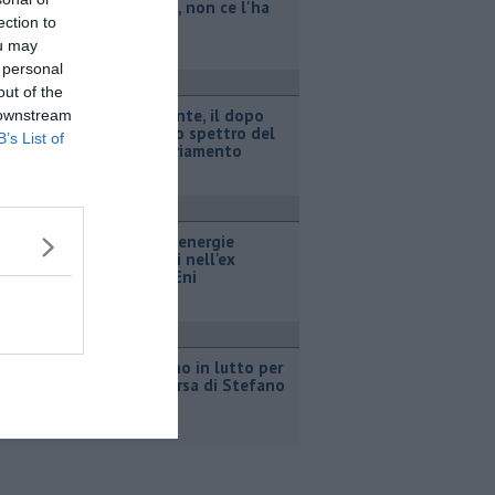
legionella, non ce l'ha
ection to
fatta
ou may
 personal
ttualità
out of the
Retiambiente, il dopo
 downstream
Fortini e lo spettro del
B’s List of
commissariamento
ttualità
Hub delle energie
rinnovabili nell'ex
deposito Eni
ttualità
Giornalismo in lutto per
la scomparsa di Stefano
Marcelli