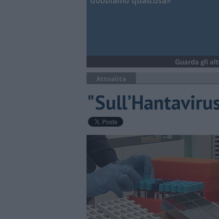
dobbiamo qualcosa»
Attualità
"Sull’Hantaviru