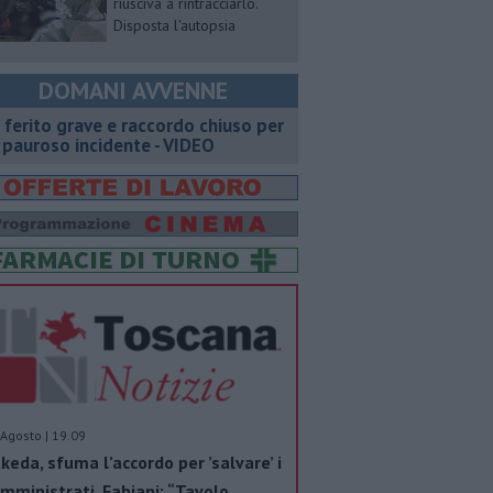
riusciva a rintracciarlo.
Disposta l'autopsia
DOMANI AVVENNE
 ferito grave e raccordo chiuso per
 pauroso incidente - VIDEO
Agosto | 19.09
keda, sfuma l’accordo per ’salvare’ i
mministrati. Fabiani: “Tavolo