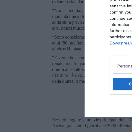
evitando sia allarmismi sia sottovalutazioni
sensitive in
“Non siamo davanti a un altro Covid, perch
confirm you
modalità tipica di diffusione dell’infezione. 
continue se
addirittura privo di sintomi - spiegano dal
information 
alta, dolori muscolari, mal di testa, nausea 
further disc
“Sono considerazioni frutto anche dell’espe
participants
anni ’80, nell’area fiorentina, furono descri
Downstream 
al virus Hantaan, tra i primi segnalati nel n
“È vero che alcuni ceppi europei possono int
renale, mentre varianti diffuse nelle Ame
Persona
quindi alle sottovalutazioni ma no anche agl
l’Ordine - è rivolgersi al proprio medico so
della diuresi o marcata debolezza”.
Se vuoi leggere le notizie principali della T
Arriva gratis tutti i giorni alle 20:00 dirett