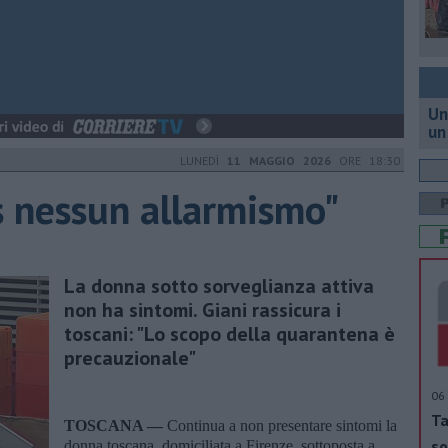
Un
un
LUNEDÌ
11 MAGGIO 2026
ORE 18:30
s nessun allarmismo"
La donna sotto sorveglianza attiva
non ha sintomi. Giani rassicura i
toscani: "Lo scopo della quarantena è
precauzionale"
06 
Ta
TOSCANA —
Continua a non presentare sintomi la
so
donna toscana, domiciliata a Firenze, sottoposta a