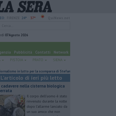
24°
37°
EO:
FIRENZE
QuiNews.net
rdì
07 Agosto 2026
genzia
Pubblicità
Contatti
Network
A
PISTOIA
PRATO
SIENA
o in lutto per la scomparsa di Stefano Marcelli
Contagiata da legionell
L'articolo di ieri più letto
 cadavere nella cisterna biologica
terrata
Il corpo dell'uomo è stato
rinvenuto durante la notte
dopo l'allarme lanciato da
un suo amico che non