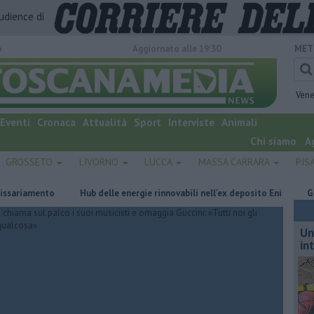
audience di
o
Aggiornato alle 19:30
MET
Vene
Eventi
Cronaca
Attualità
Sport
Interviste
Animali
Chi siamo
A
GROSSETO
LIVORNO
LUCCA
MASSA CARRARA
PIS
mento
Hub delle energie rinnovabili nell'ex deposito Eni
Giornalism
Un
in