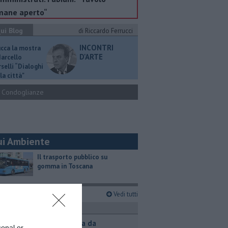
mane aperto“
ui Blog
di Riccardo Ferrucci
INCONTRI
ucca la mostra
D'ARTE
Marcello
selli “Dialoghi
la città"
Condoglianze
ui Ambiente
​Il trasporto pubblico su
gomma in Toscana
imi articoli
Vedi tutti
ronaca
Contagiata da
sonal or