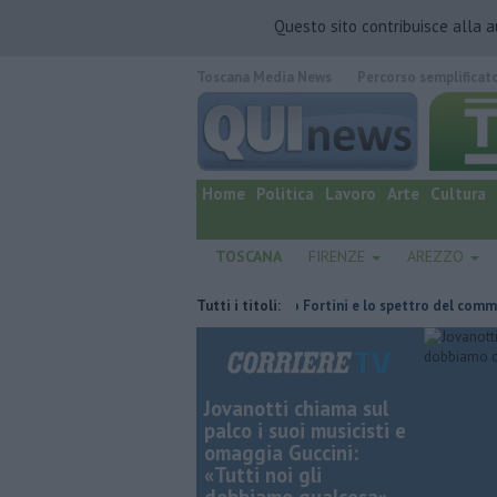
Questo sito contribuisce alla 
Toscana Media News
Percorso semplificat
quotidiano online.
Home
Politica
Lavoro
Arte
Cultura
TOSCANA
FIRENZE
AREZZO
l'ha fatta
Retiambiente, il dopo Fortini e lo spettro del commissaria
Tutti i titoli:
Jovanotti chiama sul
palco i suoi musicisti e
omaggia Guccini:
«Tutti noi gli