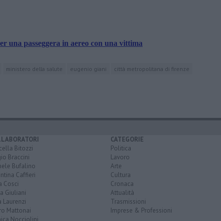
r una passeggera in aereo con una vittima
ministero della salute
eugenio giani
città metropolitana di firenze
LLABORATORI
CATEGORIE
ella Bitozzi
Politica
io Braccini
Lavoro
hele Bufalino
Arte
ntina Caffieri
Cultura
a Cosci
Cronaca
a Giuliani
Attualità
 Laurenzi
Trasmissioni
ro Mattonai
Imprese & Professioni
ica Nocciolini