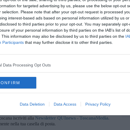
. Il rischio per la popolazione generale resta basso”.
formation for targeted advertising by us, please use the below opt-out s
é la trasmissione da persona a persona non rappresenta la
r selection. Please note that after your opt-out request is processed y
Nei casi osservati in Italia il decorso è stato spesso lieve o
eing interest-based ads based on personal information utilized by us or
A
l’Ordine - anche se in alcuni pazienti possono comparire febbre
disclosed to third parties prior to your opt-out. You may separately opt-
e forte stanchezza”.
losure of your personal information by third parties on the IAB’s list of
rienza perché, ad esempio - ricorda 'Ordine- già alla fine degli
. This information may also be disclosed by us to third parties on the
IA
tti alcuni episodi italiani con interessamento renale acuto legato
Participants
that may further disclose it to other third parties.
ostro Paese”.
A
eressare il rene e provocare alterazioni della funzionalità
riche possono causare complicanze polmonari più severe. No
l Data Processing Opt Outs
i allarmismi. Il primo consiglio da dare ai cittadini - conclude
prattutto se compaiono febbre, difficoltà respiratorie, riduzione
CONFIRM
A
Data Deletion
Data Access
Privacy Policy
oscana iscriviti alla
Newsletter QUInews - ToscanaMedia.
amente nella tua casella di posta.