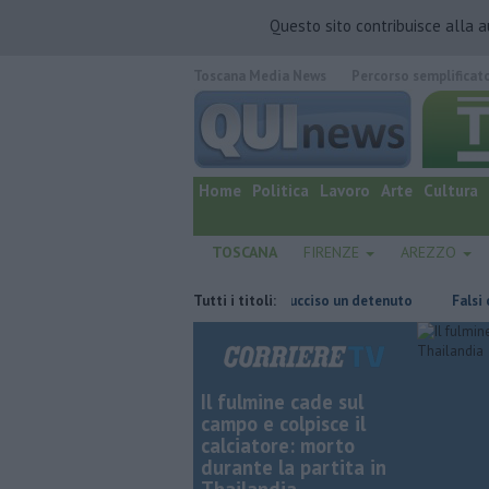
Questo sito contribuisce alla 
Toscana Media News
Percorso semplificat
quotidiano online.
Home
Politica
Lavoro
Arte
Cultura
TOSCANA
FIRENZE
AREZZO
are il Fisco
Omicidio in carcere, ucciso un detenuto
Tutti i titoli:
Falsi carabi
Il fulmine cade sul
campo e colpisce il
calciatore: morto
durante la partita in