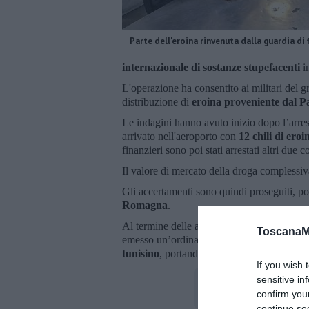
Parte dell'eroina rinvenuta dalla guardia di 
internazionale di sostanze stupefacenti
i
L'operazione ha consentito ai militari del
distribuzione di
eroina proveniente dal P
Le indagini hanno avuto inizio dopo l’arres
arrivato nell'aeroporto con
12 chili di eroi
finanzieri sono poi stati arrestati altri due c
Il valore di mercato della droga complessiv
Gli accertamenti sono quindi proseguiti, p
Romagna
.
Al termine delle attività investigative, il g
ToscanaM
emesso un’ordinanza di custodia cautelare i
tunisino
, portando così a 7 il numero dei so
If you wish 
sensitive in
confirm you
continue se