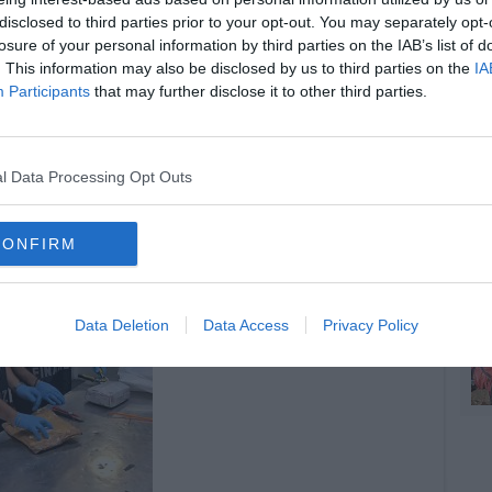
disclosed to third parties prior to your opt-out. You may separately opt-
losure of your personal information by third parties on the IAB’s list of
C
oscana iscriviti alla
Newsletter QUInews - ToscanaMedia.
. This information may also be disclosed by us to third parties on the
IA
amente nella tua casella di posta.
Participants
that may further disclose it to other third parties.
l Data Processing Opt Outs
C
ldi dell'immigrazione clandestina
catta il sequestro
ti per bambini
CONFIRM
C
Data Deletion
Data Access
Privacy Policy