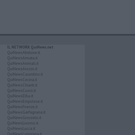
IL NETWORK QuiNews.net
QuiNewsAbetone.it
QuiNewsAmiata.it
QuiNewsAnimali.it
QuiNewsArezzo.it
QuiNewsCasentino.it
QuiNewsCecina.it
QuiNewsChianti.it
QuiNewsCuoio.it
QuiNewsElba.it
QuiNewsEmpolese.it
QuiNewsFirenze.it
QuiNewsGarfagnana.it
QuiNewsGrosseto.it
QuiNewsLivorno.it
QuiNewsLucca.it
QuiNewsLunigiana.it