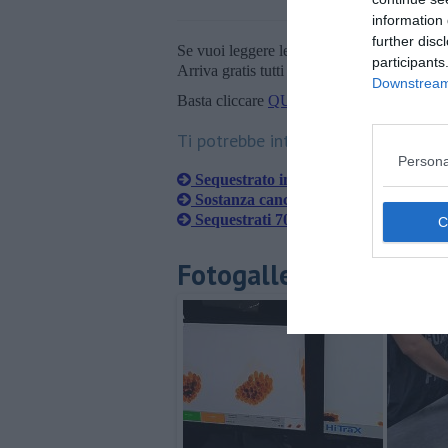
information 
further disc
Se vuoi leggere le notizie principali della T
participants
Arriva gratis tutti i giorni alle 20:00 dirett
Downstream 
Basta cliccare
QUI
Ti potrebbe interessare anche:
Persona
Sequestrato immobile acquisito coi so
Sostanza cancerogena nei cosmetici e s
Sequestrati 700 indumenti contraffat
Fotogallery