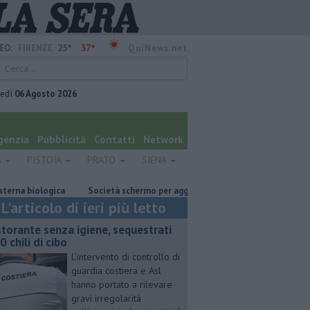
25°
37°
EO:
FIRENZE
QuiNews.net
vedì
06 Agosto 2026
genzia
Pubblicità
Contatti
Network
A
PISTOIA
PRATO
SIENA
 biologica
Società schermo per aggirare il Fisco
Omicidio in carcer
L'articolo di ieri più letto
storante senza igiene, sequestrati
0 chili di cibo
L'intervento di controllo di
guardia costiera e Asl
hanno portato a rilevare
gravi irregolarità