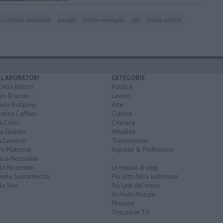
custodia cautelare
punjab
emilia-romagna
gip
busto arsizio
LLABORATORI
CATEGORIE
ella Bitozzi
Politica
io Braccini
Lavoro
hele Bufalino
Arte
ntina Caffieri
Cultura
a Cosci
Cronaca
a Giuliani
Attualità
 Laurenzi
Trasmissioni
ro Mattonai
Imprese & Professioni
ica Nocciolini
lo Nocentini
Le notizie di oggi
iele Santarnecchi
Più Letti della settimana
a Silvi
Più Letti del mese
Archivio Notizie
Persone
Toscani in TV