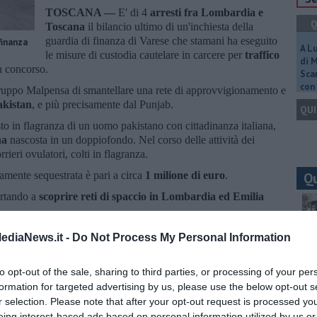
TOSCANA —
E' di 4
arresti fra Lombardia e
Q
Toscana
il bilancio ultimo di un'inchiesta della
guardia di finanza di Varese che stamani ha eseguito
finanza
A L
le misure di custodia cautelare in carcere per
traffico
di 
n concorso.
Scar
con 
 gruppo Malpensa di smantellare una rete di approvvigionamento e
akistan
, e più precisamente dal Punjab.
QUI
to in flagranza di un uomo pakistano con cittadinanza italiana,
na
nascosta in un doppiofondo. Nel corso delle attività dei
orrieri ovulatori, colti in flagranza.
amente sequestrata è pari a circa
1 milione di euro
.
Q
ortando a
scoprire reti di spaccio in Lombardia ed E
milia
iudice per le indagini preliminari del tribunale di Busto Arsizio ha
ediaNews.it -
Do Not Process My Personal Information
n carcere nei confronti di
tre cittadini pakistani e un cittadino
Ult
ggetti arrestati.
C
to opt-out of the sale, sharing to third parties, or processing of your per
formation for targeted advertising by us, please use the below opt-out s
r selection. Please note that after your opt-out request is processed y
eing interest-based ads based on personal information utilized by us or