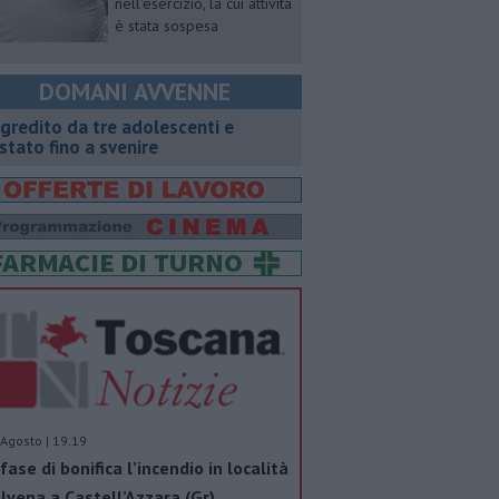
nell'esercizio, la cui attività
è stata sospesa
DOMANI AVVENNE
gredito da tre adolescenti e
stato fino a svenire
Agosto | 19.19
 fase di bonifica l’incendio in località
lvena a Castell’Azzara (Gr)