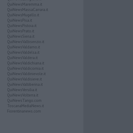
QuiNewsMaremma.it
QuiNewsMassaCarrara.it
QuiNewsMugello.it
QuiNewsPisa.it
QuiNewsPistoia.it
QuiNewsPrato.it
QuiNewsSiena.it
QuiNewsValbisenzio.it
QuiNewsValdarno.it
QuiNewsValdelsa.it
QuiNewsValdera.it
QuiNewsValdichiana.it
QuiNewsValdicornia.it
QuiNewsValdinievole.it
QuiNewsValdisieve.it
QuiNewsValtiberina.it
QuiNewsVersilia.it
QuiNewsVolterra.it
QuiNewsTango.com
ToscanaMediaNews.it
Fiorentinanews.com