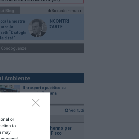
ui Blog
di Riccardo Ferrucci
INCONTRI
ucca la mostra
D'ARTE
Marcello
selli “Dialoghi
la città"
Condoglianze
ui Ambiente
​Il trasporto pubblico su
gomma in Toscana
imi articoli
Vedi tutti
ronaca
sonal or
ection to
Società schermo per
ou may
aggirare il Fisco
 personal