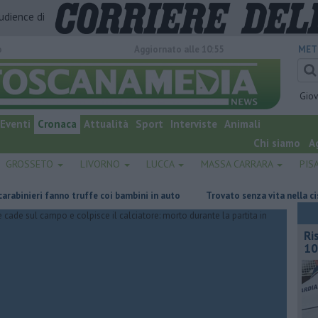
audience di
o
Aggiornato alle 10:55
MET
Gio
Eventi
Cronaca
Attualità
Sport
Interviste
Animali
Chi siamo
A
GROSSETO
LIVORNO
LUCCA
MASSA CARRARA
PIS
nieri fanno truffe coi bambini in auto
Trovato senza vita nella cisterna
Ri
10