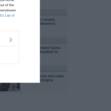
out of the
 downstream
ronaca
B’s List of
Omicidio in carcere,
ucciso un detenuto
ronaca
Falsi carabinieri fanno
truffe coi bambini in
auto
ronaca
Trovato senza vita nella
cisterna biologica