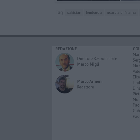
Tag
pakistan
lombardia
guardia di finanza
REDAZIONE
CO
Marc
Direttore Responsabile
Serg
Marco Migli
Mic
Vale
Elis
Marco Armeni
Lind
Redattore
Dina
Piet
Mon
Pao
Gabr
Paol