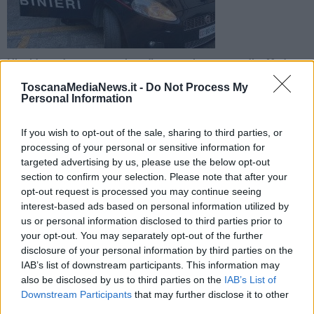
L’incidente è avvenuto giovedì scorso in zona stadio. Madre e
piccola erano finite in ospedale. Dopo giorni di indagini il
ToscanaMediaNews.it -
Do Not Process My
colpevole è stato trovato
Personal Information
If you wish to opt-out of the sale, sharing to third parties, or
processing of your personal or sensitive information for
targeted advertising by us, please use the below opt-out
section to confirm your selection. Please note that after your
CASCIANA TERME LARI —
Giovedì scorso madre e figlia
opt-out request is processed you may continue seeing
neonata, la piccola era nel passeggino, sono state investite in zona
interest-based ads based on personal information utilized by
stadio a Casciana Terme poco prima dell’ora di cena da un
furgone. Il conducente è poi fuggito.
us or personal information disclosed to third parties prior to
your opt-out. You may separately opt-out of the further
Dopo giorni di indagini i carabinieri di Pontedera e quelli di
disclosure of your personal information by third parties on the
Casciana Terme hanno trovato il pirata della strada.
IAB’s list of downstream participants. This information may
also be disclosed by us to third parties on the
IAB’s List of
Downstream Participants
that may further disclose it to other
third parties.