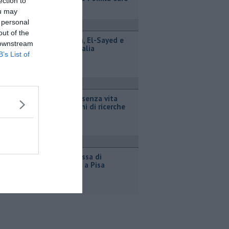
ection to
ou may
 personal
revemondo
out of the
Iran-Oman, El-Sayed e
 downstream
Spagna-Italia
B’s List of
ronaca
Ritrovato senza vita
dopo giorni di ricerche
ttualità
Nuova scossa di
terremoto a Pisa