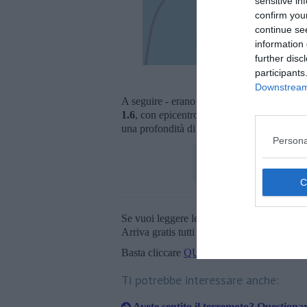
sensitive in
confirm you
continue se
information 
further disc
participants
L'epicentro del
Downstream 
A seguire - erano le 18,51 - i sismografi han
1.6
, con epicentro sostanzialmente sovrapp
una profondità di 10 chilometri, 5 chilometr
Persona
Se vuoi leggere le notizie principali della T
Arriva gratis tutti i giorni alle 20:00 dirett
Basta cliccare
QUI
Ti potrebbe interessare anche:
Avete sentito il terremoto? Questionar