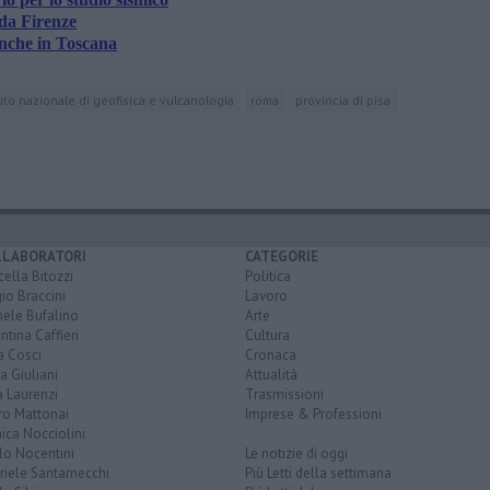
 da Firenze
nche in Toscana
tuto nazionale di geofisica e vulcanologia
roma
provincia di pisa
LLABORATORI
CATEGORIE
ella Bitozzi
Politica
io Braccini
Lavoro
hele Bufalino
Arte
ntina Caffieri
Cultura
a Cosci
Cronaca
a Giuliani
Attualità
 Laurenzi
Trasmissioni
ro Mattonai
Imprese & Professioni
ica Nocciolini
lo Nocentini
Le notizie di oggi
iele Santarnecchi
Più Letti della settimana