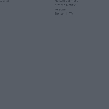
a Silvi
Più Letti del mese
Archivio Notizie
Persone
Toscani in TV