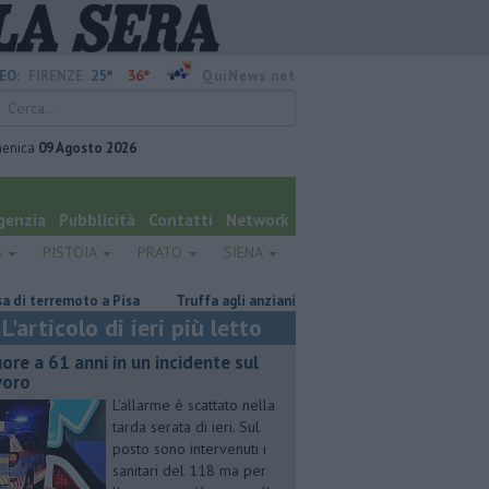
25°
36°
EO:
FIRENZE
QuiNews.net
enica
09 Agosto 2026
genzia
Pubblicità
Contatti
Network
A
PISTOIA
PRATO
SIENA
remoto a Pisa
Truffa agli anziani, coppia arrestata con un bottino da 
L'articolo di ieri più letto
ore a 61 anni in un incidente sul
voro
L'allarme è scattato nella
tarda serata di ieri. Sul
posto sono intervenuti i
sanitari del 118 ma per