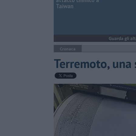
attacco chimico a
Taiwan
Cronaca
Terremoto, una 