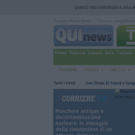
Questo sito contribuisce alla 
Toscana Media News
Percorso semplificat
quotidiano online.
Home
Politica
Lavoro
Arte
Cultura
TOSCANA
FIRENZE
AREZZO
stata con un bottino da 70mila euro
Tutti i titoli:
Iran-Oman, El-Sayed e Spagna-Itali
Maschere antigas e
decontaminazione
nucleare: le immagini
della simulazione di un