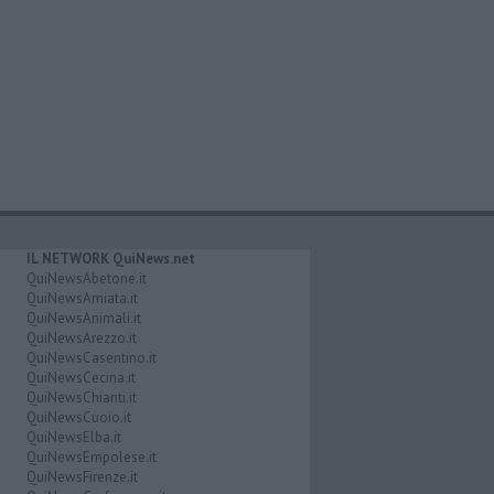
IL NETWORK QuiNews.net
QuiNewsAbetone.it
QuiNewsAmiata.it
QuiNewsAnimali.it
QuiNewsArezzo.it
QuiNewsCasentino.it
QuiNewsCecina.it
QuiNewsChianti.it
QuiNewsCuoio.it
QuiNewsElba.it
QuiNewsEmpolese.it
QuiNewsFirenze.it