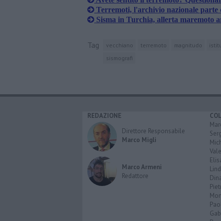
Terremoti, l'archivio nazionale parte
Sisma in Turchia, allerta maremoto a
Tag
vecchiano
terremoto
magnitudo
isti
sismografi
REDAZIONE
CO
Marc
Direttore Responsabile
Serg
Marco Migli
Mic
Vale
Elis
Marco Armeni
Lind
Redattore
Dina
Piet
Mon
Pao
Gabr