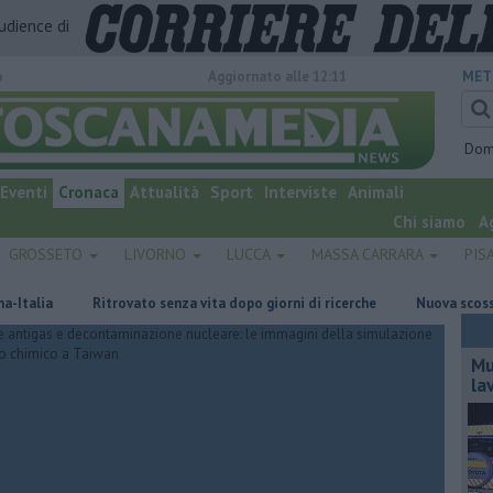
audience di
o
Aggiornato alle 12:11
MET
Dom
Eventi
Cronaca
Attualità
Sport
Interviste
Animali
Chi siamo
A
GROSSETO
LIVORNO
LUCCA
MASSA CARRARA
PIS
a
Ritrovato senza vita dopo giorni di ricerche
Nuova scossa di ter
Mu
la