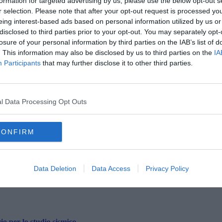
formation for targeted advertising by us, please use the below opt-out s
r selection. Please note that after your opt-out request is processed y
eing interest-based ads based on personal information utilized by us or
B
disclosed to third parties prior to your opt-out. You may separately opt-
losure of your personal information by third parties on the IAB’s list of
. This information may also be disclosed by us to third parties on the
IA
la scossa di magnitudo 2.2 (Fonte: Ingv.it)
Participants
that may further disclose it to other third parties.
no intercettato un'altra scossa di minore intensità,
magnitudo
C
onibile:
coordinate geografiche (lat, lon) 43.8197, 10.4168
ad
i a nord est dell'abitato di Vecchiano.
l Data Processing Opt Outs
CONFIRM
A
oscana iscriviti alla
Newsletter QUInews - ToscanaMedia.
amente nella tua casella di posta.
Data Deletion
Data Access
Privacy Policy
io per lo studio sismico