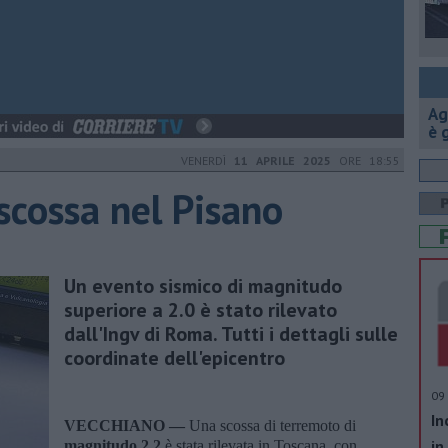
Ag
è 
VENERDÌ
11 APRILE 2025
ORE 18:55
scossa nel Pisano
Un evento sismico di magnitudo
superiore a 2.0 è stato rilevato
dall'Ingv di Roma. Tutti i dettagli sulle
coordinate dell'epicentro
09 
In
VECCHIANO —
Una scossa di terremoto di
in
magnitudo 2.2
è stata rilevata in Toscana, con