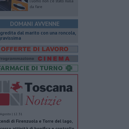
l'uomo non c'è stato nulla
da fare
DOMANI AVVENNE
gredita dal marito con una roncola,
gravissima
Agosto | 12.31
cendi di Firenzuola e Torre del lago,
 corso attività di bonifica e controllo