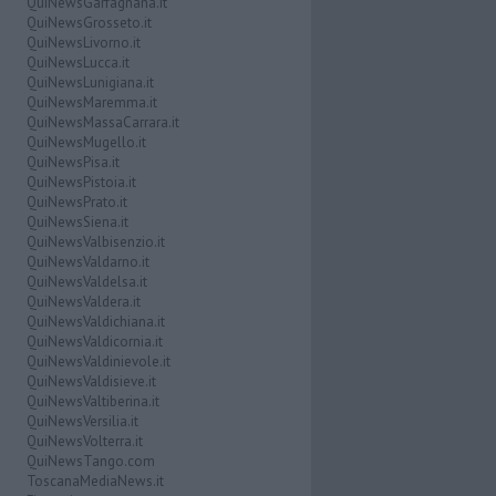
QuiNewsGarfagnana.it
QuiNewsGrosseto.it
QuiNewsLivorno.it
QuiNewsLucca.it
QuiNewsLunigiana.it
QuiNewsMaremma.it
QuiNewsMassaCarrara.it
QuiNewsMugello.it
QuiNewsPisa.it
QuiNewsPistoia.it
QuiNewsPrato.it
QuiNewsSiena.it
QuiNewsValbisenzio.it
QuiNewsValdarno.it
QuiNewsValdelsa.it
QuiNewsValdera.it
QuiNewsValdichiana.it
QuiNewsValdicornia.it
QuiNewsValdinievole.it
QuiNewsValdisieve.it
QuiNewsValtiberina.it
QuiNewsVersilia.it
QuiNewsVolterra.it
QuiNewsTango.com
ToscanaMediaNews.it