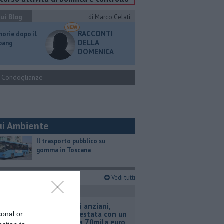
ui Blog
di Marco Celati
RACCONTI
orie dopo il
DELLA
 bang
DOMENICA
Condoglianze
ui Ambiente
​Il trasporto pubblico su
gomma in Toscana
imi articoli
Vedi tutti
ronaca
Truffa agli anziani,
coppia arrestata con un
sonal or
bottino da 70mila euro