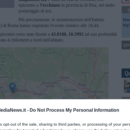
epicentro a
Vecchiano
in provincia di Pisa, nel tardo
Q
pomeriggio di ieri.
Più precisamente, le strumentazioni dell'Istituto
Mem
big
v
) di Roma hanno registrato l'evento sismico alle 18,44.
epicentro sono state fissate a
43.8180, 10.3992
ad una profondità
cato 4 chilometri a nord dell'abitato.
QUI
Q
Ult
ediaNews.it -
Do Not Process My Personal Information
C
to opt-out of the sale, sharing to third parties, or processing of your per