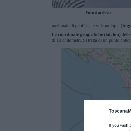
Foto d'archivio
nazionale di geofisica e vulcanologia (
Ing
Le
coordinate
geografiche (lat, lon)
dell'
di 10 chilometri. Si tratta di un punto collo
ToscanaM
If you wish 