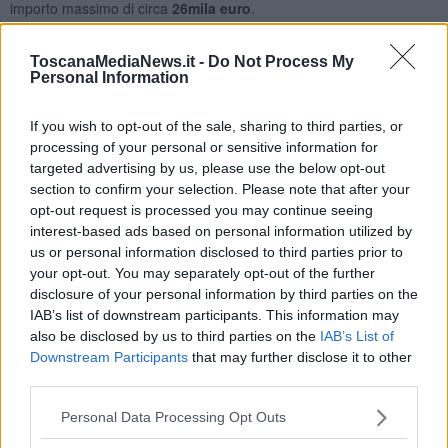
importo massimo di circa
26mila euro
.
ToscanaMediaNews.it -
Do Not Process My
Personal Information
A preoccupare è stato il
rischio "
soprattutto i più piccoli
che, in
occasione degli eventi legati al Carnevale, maneggiano questo tipo
If you wish to opt-out of the sale, sharing to third parties, or
di prodotti, a volte anche sottraendosi alla supervisione degli
processing of your personal or sensitive information for
adulti", spiega una nota delle Fiamme Gialle.
targeted advertising by us, please use the below opt-out
Il valore della merce priva dei requisiti minimi richiesti dal codice del
section to confirm your selection. Please note that after your
consumo, posta sotto sequestro dai finanzieri del comando
opt-out request is processed you may continue seeing
provinciale di Lucca col gruppo di Viareggio, è stato stimato sugli
interest-based ads based on personal information utilized by
8.000 euro. Il materiale verrà avviato a confisca per poi essere
us or personal information disclosed to third parties prior to
distrutto
.
your opt-out. You may separately opt-out of the further
disclosure of your personal information by third parties on the
"Particolare attenzione è stata posta alla vendita delle
bombolette
IAB’s list of downstream participants. This information may
spray
, per le quali le Fiamme Gialle hanno riscontrato la violazione
also be disclosed by us to third parties on the
IAB’s List of
della specifica normativa comunitaria inerente alle informazioni in
materia di risposta di emergenza sanitaria, che prevedono, tra
Downstream Participants
that may further disclose it to other
l’altro, l’apposizione dell’identificatore unico di formula (Ufi) e dei
third parties.
pittogrammi di allerta per indicare la possibile pericolosità", spiega
la Finanza in una nota.
Personal Data Processing Opt Outs