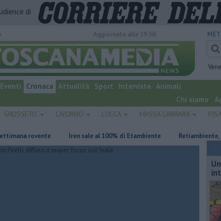
audience di
o
Aggiornato alle 19:30
MET
Vene
Eventi
Cronaca
Attualità
Sport
Interviste
Animali
Chi siamo
A
GROSSETO
LIVORNO
LUCCA
MASSA CARRARA
PIS
mana rovente
Iren sale al 100% di Etambiente
Retiambiente, M5S: "
Un
in