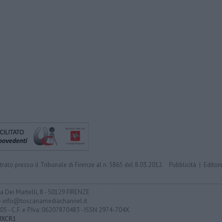
trato presso il Tribunale di Firenze al n. 5865 del 8.03.2012.
Pubblicità
|
Editor
ia Dei Martelli, 8 - 50129 FIRENZE
- info@toscanamediachannel.it
05 - C.F. e P.Iva: 06207870483 - ISSN 2974-704X
UXCR1