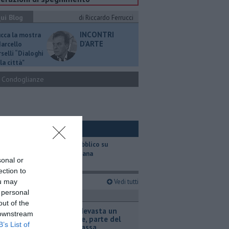
ui Blog
di Riccardo Ferrucci
INCONTRI
ucca la mostra
D'ARTE
Marcello
selli “Dialoghi
la città"
Condoglianze
ui Ambiente
​Il trasporto pubblico su
gomma in Toscana
sonal or
ection to
imi articoli
ou may
Vedi tutti
 personal
ronaca
out of the
Incendio devasta un
 downstream
capannone, parte del
B’s List of
tetto collassa