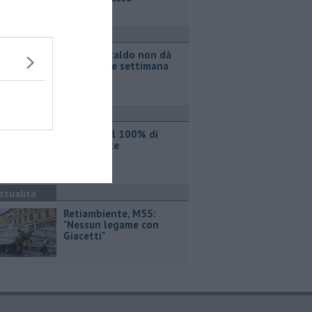
ttualità
Il grande caldo non dà
tregua, fine settimana
rovente
ttualità
Iren sale al 100% di
Etambiente
ttualità
Retiambiente, M5S:
"Nessun legame con
Giacetti"