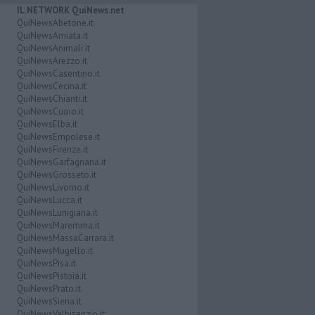
IL NETWORK QuiNews.net
QuiNewsAbetone.it
QuiNewsAmiata.it
QuiNewsAnimali.it
QuiNewsArezzo.it
QuiNewsCasentino.it
QuiNewsCecina.it
QuiNewsChianti.it
QuiNewsCuoio.it
QuiNewsElba.it
QuiNewsEmpolese.it
QuiNewsFirenze.it
QuiNewsGarfagnana.it
QuiNewsGrosseto.it
QuiNewsLivorno.it
QuiNewsLucca.it
QuiNewsLunigiana.it
QuiNewsMaremma.it
QuiNewsMassaCarrara.it
QuiNewsMugello.it
QuiNewsPisa.it
QuiNewsPistoia.it
QuiNewsPrato.it
QuiNewsSiena.it
QuiNewsValbisenzio.it