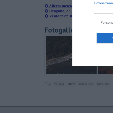
Downstream 
Allerta meteo arancione: forti tempor
Uragano, da lunedì sportello per i cit
Vento forte su tutta la Versilia
Persona
Fotogallery
Tag
versilia
stiava
massarosa
camaiore