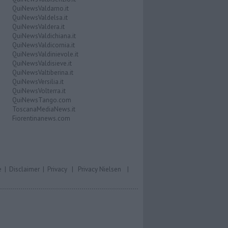
QuiNewsValdarno.it
QuiNewsValdelsa.it
QuiNewsValdera.it
QuiNewsValdichiana.it
QuiNewsValdicornia.it
QuiNewsValdinievole.it
QuiNewsValdisieve.it
QuiNewsValtiberina.it
QuiNewsVersilia.it
QuiNewsVolterra.it
QuiNewsTango.com
ToscanaMediaNews.it
Fiorentinanews.com
e
|
Disclaimer
|
Privacy
|
Privacy Nielsen
|