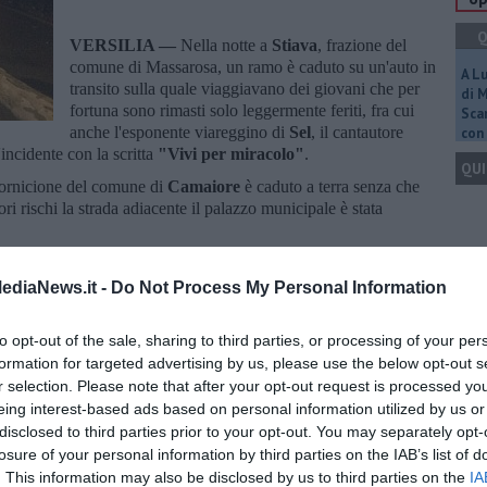
Q
VERSILIA —
Nella notte a
Stiava
, frazione del
comune di Massarosa, un ramo è caduto su un'auto in
A L
transito sulla quale viaggiavano dei giovani che per
di 
fortuna sono rimasti solo leggermente feriti, fra cui
Scar
anche l'esponente viareggino di
Sel
, il cantautore
con 
'incidente con la scritta
"Vivi per miracolo"
.
QUI
cornicione del comune di
Camaiore
è caduto a terra senza che
ori rischi la strada adiacente il palazzo municipale è stata
Q
ediaNews.it -
Do Not Process My Personal Information
to opt-out of the sale, sharing to third parties, or processing of your per
formation for targeted advertising by us, please use the below opt-out s
oscana iscriviti alla
Newsletter QUInews - ToscanaMedia.
Ult
r selection. Please note that after your opt-out request is processed y
amente nella tua casella di posta.
eing interest-based ads based on personal information utilized by us or
C
disclosed to third parties prior to your opt-out. You may separately opt-
losure of your personal information by third parties on the IAB’s list of
. This information may also be disclosed by us to third parties on the
IA