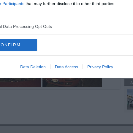
Participants
that may further disclose it to other third parties.
ali
tadini
A
l Data Processing Opt Outs
CONFIRM
A
Data Deletion
Data Access
Privacy Policy
A