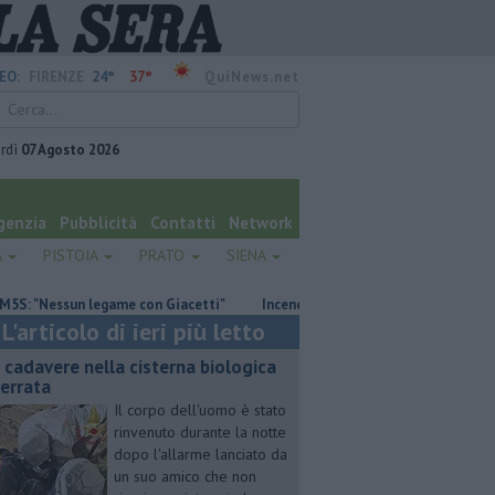
24°
37°
EO:
FIRENZE
QuiNews.net
rdì
07 Agosto 2026
genzia
Pubblicità
Contatti
Network
A
PISTOIA
PRATO
SIENA
Nessun legame con Giacetti"
Incendio devasta un capannone, parte del 
L'articolo di ieri più letto
 cadavere nella cisterna biologica
terrata
Il corpo dell'uomo è stato
rinvenuto durante la notte
dopo l'allarme lanciato da
un suo amico che non