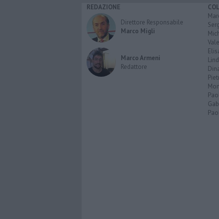
REDAZIONE
CO
Marc
Direttore Responsabile
Serg
Marco Migli
Mic
Vale
Elis
Marco Armeni
Lind
Redattore
Dina
Piet
Mon
Pao
Gabr
Paol