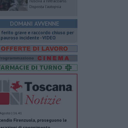
riusciva a rintracciarlo.
Disposta l'autopsia
DOMANI AVVENNE
 ferito grave e raccordo chiuso per
 pauroso incidente - VIDEO
Agosto | 16.41
cendio Firenzuola, proseguono le
erazioni di spegnimento