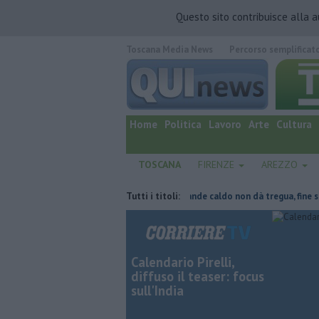
Questo sito contribuisce alla 
Toscana Media News
Percorso semplificat
quotidiano online.
Home
Politica
Lavoro
Arte
Cultura
TOSCANA
FIRENZE
AREZZO
ne, parte del tetto collassa
Tutti i titoli:
Il grande caldo non dà tregua, fine setti
Calendario Pirelli,
diffuso il teaser: focus
sull'India