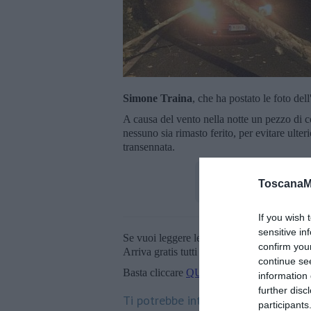
Simone Traina
, che ha postato le foto dell
A causa del vento nella notte un pezzo di 
nessuno sia rimasto ferito, per evitare ulteri
transennata.
ToscanaM
If you wish 
sensitive in
Se vuoi leggere le notizie principali della T
confirm you
Arriva gratis tutti i giorni alle 20:00 dirett
continue se
Basta cliccare
QUI
information 
further disc
Ti potrebbe interessare anche:
participants