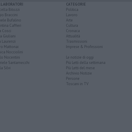
LLABORATORI
CATEGORIE
ella Bitozzi
Politica
io Braccini
Lavoro
hele Bufalino
Arte
ntina Caffieri
Cultura
a Cosci
Cronaca
a Giuliani
Attualità
 Laurenzi
Trasmissioni
ro Mattonai
Imprese & Professioni
ica Nocciolini
lo Nocentini
Le notizie di oggi
iele Santarnecchi
Più Letti della settimana
a Silvi
Più Letti del mese
Archivio Notizie
Persone
Toscani in TV