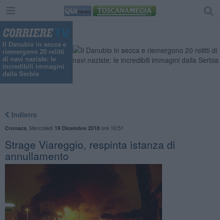
"
Il Danubio in secca e
riemergono 20 relitti
di navi naziste: le
incredibili immagini
dalla Serbia
Indietro
,
Mercoledì
ore 10:51
Cronaca
19 Dicembre 2018
Strage Viareggio, respinta istanza di
annullamento