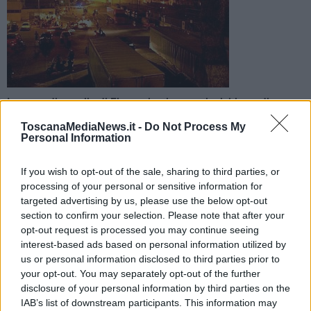
La corte di appello di Firenze ha rigettato la richiesta di
annullamento della sentenza di primo grado avanzata da
ToscanaMediaNews.it -
Do Not Process My
alcuni difensori
Personal Information
If you wish to opt-out of the sale, sharing to third parties, or
processing of your personal or sensitive information for
targeted advertising by us, please use the below opt-out
section to confirm your selection. Please note that after your
VIAREGGIO —
Nuova udienza del processo per la strage di
Viareggio, l'
incidente ferroviario
avvenuto il 29 giugno 2009 che
opt-out request is processed you may continue seeing
costò la vita a 32 persone.
interest-based ads based on personal information utilized by
us or personal information disclosed to third parties prior to
Oggi la corte di appello di Firenze ha respinto la
richiesta di
your opt-out. You may separately opt-out of the further
annullamento
della sentenza di primo grado emessa dal tribunale
disclosure of your personal information by third parties on the
di Lucca.
IAB’s list of downstream participants. This information may