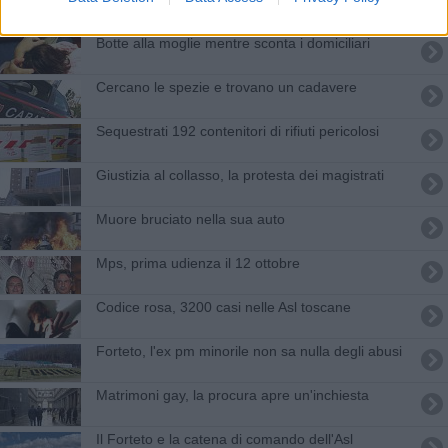
Botte alla moglie mentre sconta i domiciliari
Cercano le spezie e trovano un cadavere
Sequestrati 192 contenitori di rifiuti pericolosi
Giustizia al collasso, la protesta dei magistrati
Muore bruciato nella sua auto
Mps, prima udienza il 12 ottobre
Codice rosa, 3200 casi nelle Asl toscane
Forteto, l'ex pm minorile non sa nulla degli abusi
Matrimoni gay, la procura apre un'inchiesta
Il Forteto e la catena di comando dell'Asl