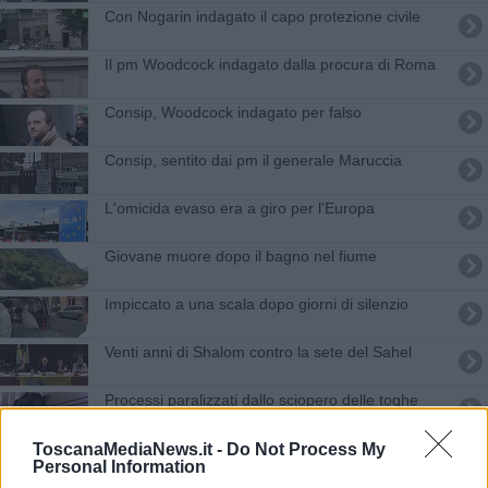
Con Nogarin indagato il capo protezione civile
Il pm Woodcock indagato dalla procura di Roma
Consip, Woodcock indagato per falso
Consip, sentito dai pm il generale Maruccia
L'omicida evaso era a giro per l'Europa
Giovane muore dopo il bagno nel fiume
Impiccato a una scala dopo giorni di silenzio
Venti anni di Shalom contro la sete del Sahel
Processi paralizzati dallo sciopero delle toghe
Arrestato l'uomo che ha investito e ucciso Ficini
ToscanaMediaNews.it -
Do Not Process My
Personal Information