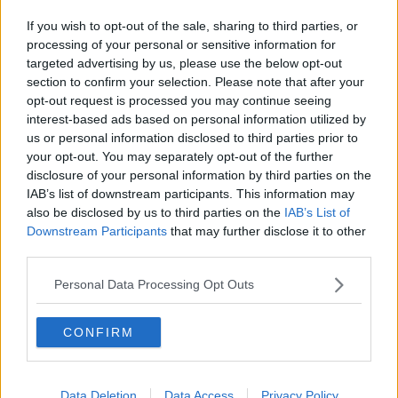
Inghirami respinge le accuse su Banca Etruria
If you wish to opt-out of the sale, sharing to third parties, or
processing of your personal or sensitive information for
Rifiuti differenziati, indagato l'ad di Alia
targeted advertising by us, please use the below opt-out
section to confirm your selection. Please note that after your
In procura gli ex consiglieri di Banca Etruria
opt-out request is processed you may continue seeing
interest-based ads based on personal information utilized by
Bimba di dieci mesi muore in culla
us or personal information disclosed to third parties prior to
your opt-out. You may separately opt-out of the further
Jude Law turista a Montepulciano
disclosure of your personal information by third parties on the
IAB’s list of downstream participants. This information may
Acciuffati i saccheggiatori di automobili
also be disclosed by us to third parties on the
IAB’s List of
Downstream Participants
that may further disclose it to other
Muore schiacciato da due lastre di marmo
third parties.
Annullato l'incontro con gli ex brigatisti
Personal Data Processing Opt Outs
Scatta l'inchiesta per la morte sugli sci
CONFIRM
Si accascia e muore alla stazione
Data Deletion
Data Access
Privacy Policy
Incidente frontale, la vittima è un imprenditore