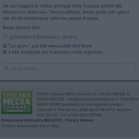
Se vuoi leggere le notizie principali della Toscana iscriviti alla
Newsletter QUInews - ToscanaMedia.
Arriva gratis tutti i giorni
alle 20:00 direttamente nella tua casella di posta.
Basta cliccare
QUI
Ti potrebbe interessare anche:
"Lo giuro" per 626 marescialli dell'Arma
3.858 domande per il servizio civile regionale
Editore Toscana Media Channel srl - Via Dei Martelli, 8 -
50129 FIRENZE - info@toscanamediachannel.it. TOSCANA
MEDIA NEWS quotidiano on line registrato presso il
Tribunale di Firenze al n. 5935 del 27.09.2013. Iscrizione
ROC 22105 - C.F. e P.Iva 0620787048
Fatturazione Elettronica M5UXCR1 |
Privacy Nielsen
Direttore responsabile Marco Migli