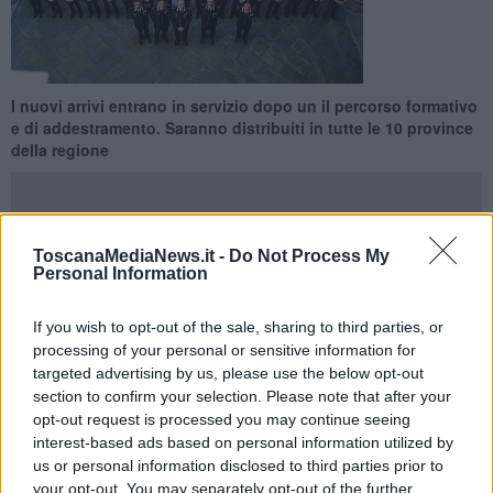
I nuovi arrivi entrano in servizio dopo un il percorso formativo
e di addestramento. Saranno distribuiti in tutte le 10 province
della regione
ToscanaMediaNews.it -
Do Not Process My
Personal Information
TOSCANA —
81 nuovi carabinieri sono pronti a prendere servizio
per potenziare i reparti territoriali della Toscana.
If you wish to opt-out of the sale, sharing to third parties, or
I militari saranno distribuiti in tutte le 10 province della regione. 13
processing of your personal or sensitive information for
di loro opereranno sul territorio fiorentino con l'obiettivo primario di
targeted advertising by us, please use the below opt-out
rafforzare i servizi di prossimità al cittadino.
section to confirm your selection. Please note that after your
opt-out request is processed you may continue seeing
interest-based ads based on personal information utilized by
us or personal information disclosed to third parties prior to
I nuovi arrivi, che rientrano nel secondo ciclo del 144esimo corso
your opt-out. You may separately opt-out of the further