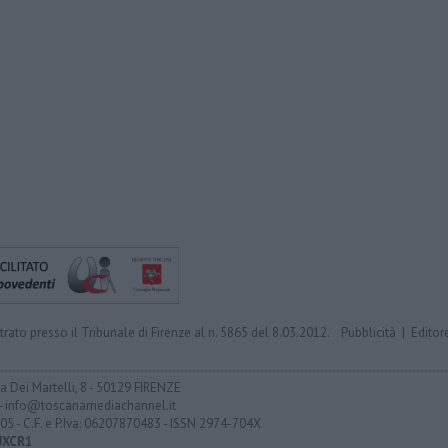
trato presso il Tribunale di Firenze al n. 5865 del 8.03.2012.
Pubblicità
|
Editor
ia Dei Martelli, 8 - 50129 FIRENZE
- info@toscanamediachannel.it
05 - C.F. e P.Iva: 06207870483 - ISSN 2974-704X
UXCR1