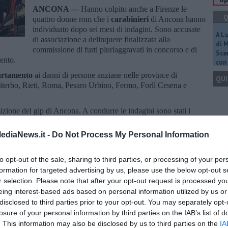
ANCONA —
Hanno colpito anche a Firenze le
Q
quattro donne rom che i
carabinieri
di Ancona hanno
individuato dopo sei mesi di indagini. Sono accusate
A L
di associazione a delinquere finalizzata alla
di 
commissione di furti pluriaggravati in concorso e di
Scar
mento.
con 
artamento
ai danni di persone anziane nelle province di
QUI
terbo, Rieti, Roma, Pesaro Urbino, Fermo, Forlì Cesena e
osizione del gip di Ancona. A condurre le indagini sono stati i
e di Osimo.
Q
ediaNews.it -
Do Not Process My Personal Information
to opt-out of the sale, sharing to third parties, or processing of your per
formation for targeted advertising by us, please use the below opt-out s
Ult
r selection. Please note that after your opt-out request is processed y
oscana iscriviti alla
Newsletter QUInews - ToscanaMedia.
eing interest-based ads based on personal information utilized by us or
C
amente nella tua casella di posta.
disclosed to third parties prior to your opt-out. You may separately opt-
losure of your personal information by third parties on the IAB’s list of
. This information may also be disclosed by us to third parties on the
IA