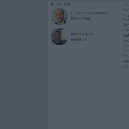
REDAZIONE
CO
Marc
Direttore Responsabile
Serg
Marco Migli
Mic
Vale
Elis
Marco Armeni
Lind
Redattore
Dina
Piet
Mon
Pao
Gabr
Paol