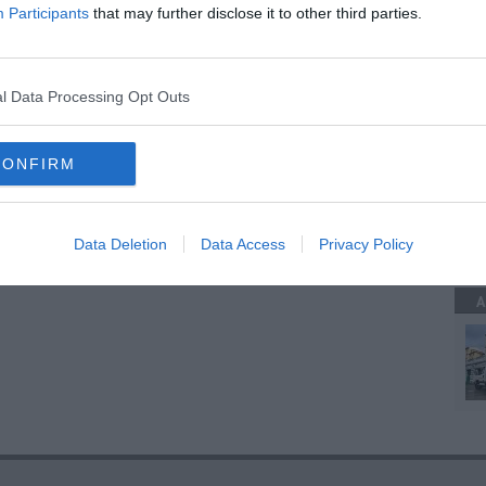
Participants
that may further disclose it to other third parties.
A
 Mercedes
tamento
oschi
l Data Processing Opt Outs
arche
lazio
toscana
firenze
rom
associazione a delinquere
CONFIRM
A
rieti
roma
provincia di pesaro e urbino
fermo
Data Deletion
Data Access
Privacy Policy
A