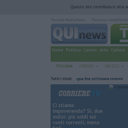
Questo sito contribuisce alla 
Toscana Media News
Percorso semplificat
quotidiano online.
Home
Politica
Lavoro
Arte
Cultura
TOSCANA
FIRENZE
AREZZO
striale
Il grande caldo non dà tregua, fine settimana rovente
Tutti i titoli:
Ire
Ci stiamo
impoverendo? Sì, due
indizi: più soldi sui
conti correnti, meno