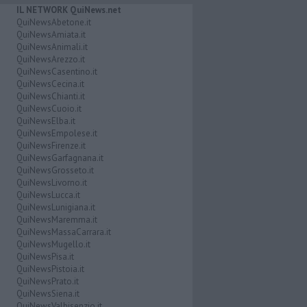
IL NETWORK QuiNews.net
QuiNewsAbetone.it
QuiNewsAmiata.it
QuiNewsAnimali.it
QuiNewsArezzo.it
QuiNewsCasentino.it
QuiNewsCecina.it
QuiNewsChianti.it
QuiNewsCuoio.it
QuiNewsElba.it
QuiNewsEmpolese.it
QuiNewsFirenze.it
QuiNewsGarfagnana.it
QuiNewsGrosseto.it
QuiNewsLivorno.it
QuiNewsLucca.it
QuiNewsLunigiana.it
QuiNewsMaremma.it
QuiNewsMassaCarrara.it
QuiNewsMugello.it
QuiNewsPisa.it
QuiNewsPistoia.it
QuiNewsPrato.it
QuiNewsSiena.it
QuiNewsValbisenzio.it