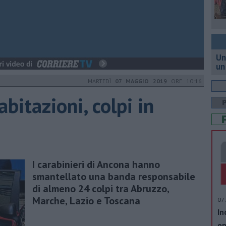
Un
un
MARTEDÌ
07 MAGGIO 2019
ORE 10:16
abitazioni, colpi in
I carabinieri di Ancona hanno
smantellato una banda responsabile
di almeno 24 colpi tra Abruzzo,
Marche, Lazio e Toscana
07 
In
op