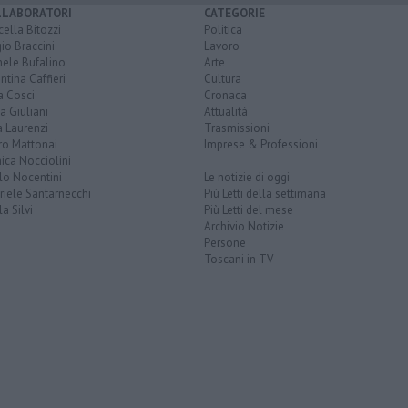
LLABORATORI
CATEGORIE
ella Bitozzi
Politica
io Braccini
Lavoro
hele Bufalino
Arte
ntina Caffieri
Cultura
a Cosci
Cronaca
a Giuliani
Attualità
 Laurenzi
Trasmissioni
ro Mattonai
Imprese & Professioni
ica Nocciolini
lo Nocentini
Le notizie di oggi
iele Santarnecchi
Più Letti della settimana
a Silvi
Più Letti del mese
Archivio Notizie
Persone
Toscani in TV