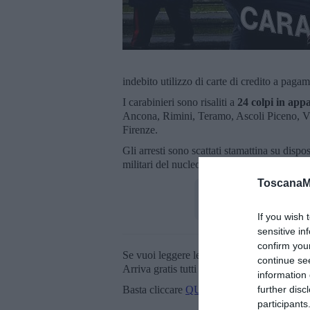
indebito utilizzo di carte di credito a paga
I carabinieri sono risaliti a
24 colpi
in app
Ancona, Rimini, Teramo, Ascoli Piceno, Vi
Firenze.
Gli arresti sono scattati stamattina su disp
militari del nucleo operativo e radiomobil
ToscanaM
If you wish 
sensitive in
confirm you
Se vuoi leggere le notizie principali della T
continue se
Arriva gratis tutti i giorni alle 20:00 dirett
information 
further disc
Basta cliccare
QUI
participants