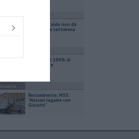
ttualità
Il grande caldo non dà
tregua, fine settimana
rovente
ttualità
Iren sale al 100% di
Etambiente
ttualità
Retiambiente, M5S:
"Nessun legame con
Giacetti"