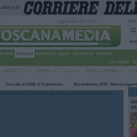
audience di
o
Aggiornato alle 16:08
MET
Vene
Eventi
Cronaca
Attualità
Sport
Interviste
Animali
Chi siamo
A
GROSSETO
LIVORNO
LUCCA
MASSA CARRARA
PIS
n sale al 100% di Etambiente
Retiambiente, M5S: "Nessun legame con Gi
Un
in