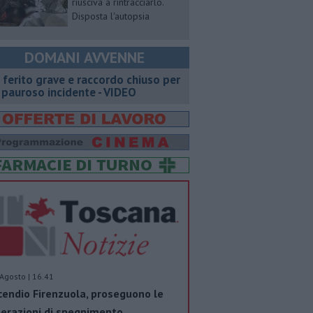
riusciva a rintracciarlo.
Disposta l'autopsia
DOMANI AVVENNE
 ferito grave e raccordo chiuso per
 pauroso incidente - VIDEO
Agosto | 16.41
cendio Firenzuola, proseguono le
erazioni di spegnimento