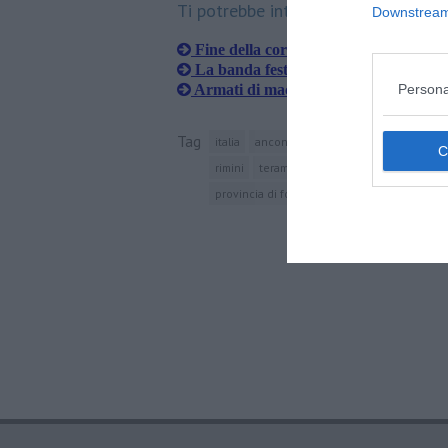
Ti potrebbe interessare anche:
Downstream 
Fine della corsa per i predoni con la
La banda festante dei furti in appar
Armati di machete spacciavano nei b
Persona
Tag
italia
ancona
carabinieri
abruzzo
m
rimini
teramo
ascoli piceno
viterbo
provincia di forlì-cesena
gip
osimo