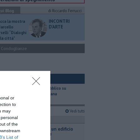
ui Blog
di Riccardo Ferrucci
INCONTRI
ucca la mostra
D'ARTE
Marcello
selli “Dialoghi
la città"
Condoglianze
ui Ambiente
​Il trasporto pubblico su
gomma in Toscana
sonal or
ection to
imi articoli
ou may
Vedi tutti
 personal
ronaca
out of the
Fiamme in un edificio
 downstream
industriale
B’s List of