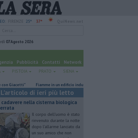
25°
37°
EO:
FIRENZE
QuiNews.net
rdì
07 Agosto 2026
genzia
Pubblicità
Contatti
Network
A
PISTOIA
PRATO
SIENA
acetti"
Fiamme in un edificio industriale
Il grande caldo non dà t
L'articolo di ieri più letto
 cadavere nella cisterna biologica
terrata
Il corpo dell'uomo è stato
rinvenuto durante la notte
dopo l'allarme lanciato da
un suo amico che non