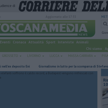
audience di
o
Aggiornato alle 17:55
MET
Gio
Eventi
Cronaca
Attualità
Sport
Interviste
Animali
Chi siamo
A
GROSSETO
LIVORNO
LUCCA
MASSA CARRARA
PIS
posito Eni
Giornalismo in lutto per la scomparsa di Stefano Marcelli
Ri
10