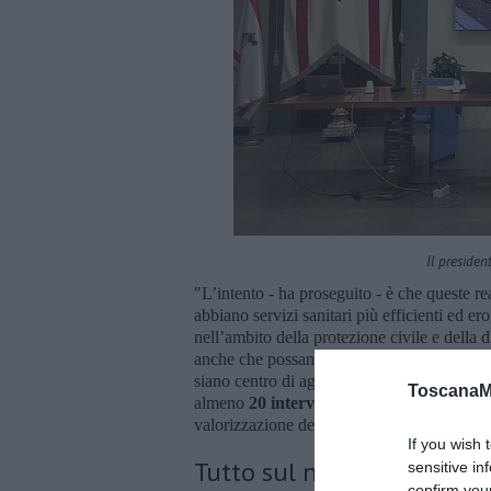
Il presiden
"L’intento - ha proseguito - è che queste re
abbiano servizi sanitari più efficienti ed er
nell’ambito della protezione civile e della d
anche che possano godere di nuovi impianti 
siano centro di aggregazione e di vitalità 
ToscanaM
almeno
20 interventi da 500mila euro
, c
valorizzazione della Toscana Diffusa che ab
If you wish 
Tutto sul nuovo bando re
sensitive in
confirm you