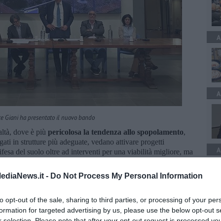
A
A
te Giani ha presentato il nuovo bando
altà, dove è più
pericolosa la tendenza allo spopolamento
,
ogati in strutture più adeguate, vedano attivare progetti
A
ifesa del suolo oltre ad interventi per una viabilità migliore, ma
sportivi, giardini pubblici e piazze rinnovate nei paesi, che
anche commerciale. Questi ulteriori 10 milioni daranno gambe ad
ediaNews.it -
Do Not Process My Personal Information
he daranno ancora più concretezza a quel principio di
biamo voluto inserire nel nostro Statuto”.
to opt-out of the sale, sharing to third parties, or processing of your per
gionale
formation for targeted advertising by us, please use the below opt-out s
r selection. Please note that after your opt-out request is processed y