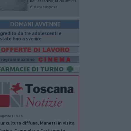
nell'esercizio, la cui attività
è stata sospesa
DOMANI AVVENNE
gredito da tre adolescenti e
stato fino a svenire
Agosto | 18.16
ur cultura diffusa, Manetti in visita
Cecina, Campiglia e Castagneto