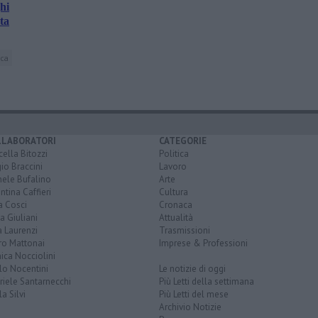
hi
rta
ica
LLABORATORI
CATEGORIE
ella Bitozzi
Politica
io Braccini
Lavoro
hele Bufalino
Arte
ntina Caffieri
Cultura
a Cosci
Cronaca
a Giuliani
Attualità
 Laurenzi
Trasmissioni
ro Mattonai
Imprese & Professioni
ica Nocciolini
lo Nocentini
Le notizie di oggi
iele Santarnecchi
Più Letti della settimana
a Silvi
Più Letti del mese
Archivio Notizie