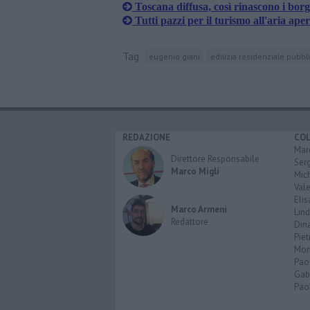
Toscana diffusa, così rinascono i borg
Tutti pazzi per il turismo all'aria ape
Tag
eugenio giani
edilizia residenziale pubbl
REDAZIONE
CO
Marc
Direttore Responsabile
Serg
Marco Migli
Mic
Vale
Elis
Marco Armeni
Lind
Redattore
Dina
Piet
Mon
Pao
Gabr
Paol