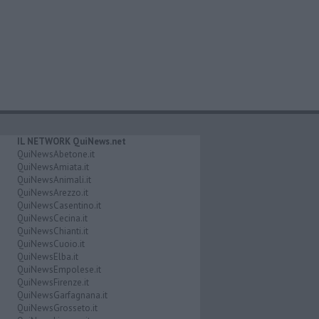
IL NETWORK QuiNews.net
QuiNewsAbetone.it
QuiNewsAmiata.it
QuiNewsAnimali.it
QuiNewsArezzo.it
QuiNewsCasentino.it
QuiNewsCecina.it
QuiNewsChianti.it
QuiNewsCuoio.it
QuiNewsElba.it
QuiNewsEmpolese.it
QuiNewsFirenze.it
QuiNewsGarfagnana.it
QuiNewsGrosseto.it