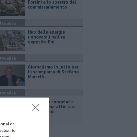
Fortini e lo spettro del
commissariamento
ttualità
Hub delle energie
rinnovabili nell'ex
deposito Eni
ttualità
Giornalismo in lutto per
la scomparsa di Stefano
Marcelli
ttualità
Una sonda congelata
contro le malattie rare
del polmone
sonal or
ection to
ou may