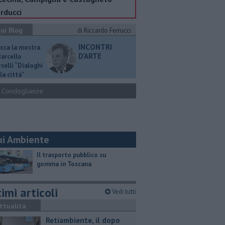
rducci
ui Blog
di Riccardo Ferrucci
INCONTRI
ucca la mostra
D'ARTE
Marcello
selli “Dialoghi
la città"
Condoglianze
ui Ambiente
​Il trasporto pubblico su
gomma in Toscana
imi articoli
Vedi tutti
ttualità
Retiambiente, il dopo