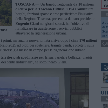
TOSCANA —
Un
bando regionale da 10 milioni
Ca
di euro per la Toscana Diffusa, i 194 Comuni
tra
borghi, frazioni sparse e aree periferiche: l'iniziativa
Q
della Regione Toscana, presentata dal suo presidente
A L
Eugenio Giani
nei giorni scorsi, ha l'obiettivo di
di 
rivitalizzare in queste zone i servizi pubblici
ffusa
Scar
attraverso la rigenerazione urbana.
con 
 i primi, ma anzi la nuova tornata arriva dopo i circa
170 milioni
QUI
raio 2025 ad oggi per sostenere, tramite bandi, i progetti sulla
le risorse già messe in campo per la rigenerazione urbana.
territorio straordinario
per la sua varietà e bellezza, viaggi
e dei centri industriali", ha sottolineato Giani.
Q
Ult
A