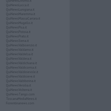
QuiNewsLivorno.it
QuiNewsLucca.it
QuiNewsLunigiana.it
QuiNewsMaremma.it
QuiNewsMassaCarrara.it
QuiNewsMugello.it
QuiNewsPisa.it
QuiNewsPistoia.it
QuiNewsPrato.it
QuiNewsSiena.it
QuiNewsValbisenzio.it
QuiNewsValdarno.it
QuiNewsValdelsa.it
QuiNewsValdera.it
QuiNewsValdichiana.it
QuiNewsValdicornia.it
QuiNewsValdinievole.it
QuiNewsValdisieve.it
QuiNewsValtiberina.it
QuiNewsVersilia.it
QuiNewsVolterra.it
QuiNewsTango.com
ToscanaMediaNews.it
Fiorentinanews.com