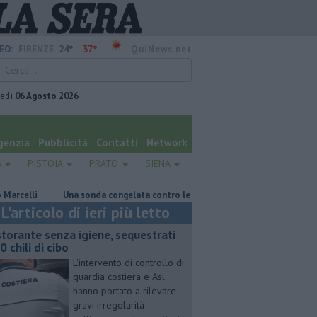
24°
37°
EO:
FIRENZE
QuiNews.net
vedì
06 Agosto 2026
genzia
Pubblicità
Contatti
Network
A
PISTOIA
PRATO
SIENA
Una sonda congelata contro le malattie rare del polmone
Retiambie
L'articolo di ieri più letto
storante senza igiene, sequestrati
0 chili di cibo
L'intervento di controllo di
guardia costiera e Asl
hanno portato a rilevare
gravi irregolarità