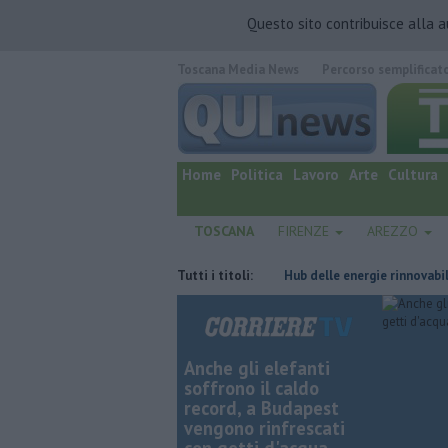
Questo sito contribuisce alla 
Toscana Media News
Percorso semplificat
quotidiano online.
Home
Politica
Lavoro
Arte
Cultura
TOSCANA
FIRENZE
AREZZO
o spettro del commissariamento
Tutti i titoli:
Hub delle energie rinnovabili nell'ex de
Anche gli elefanti
soffrono il caldo
record, a Budapest
vengono rinfrescati