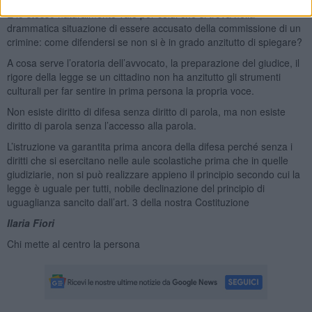
E lo stesso naturalmente vale per colui che si trova nella
drammatica situazione di essere accusato della commissione di un
crimine: come difendersi se non si è in grado anzitutto di spiegare?
A cosa serve l’oratoria dell’avvocato, la preparazione del giudice, il
rigore della legge se un cittadino non ha anzitutto gli strumenti
culturali per far sentire in prima persona la propria voce.
Non esiste diritto di difesa senza diritto di parola, ma non esiste
diritto di parola senza l’accesso alla parola.
L’istruzione va garantita prima ancora della difesa perché senza i
diritti che si esercitano nelle aule scolastiche prima che in quelle
giudiziarie, non si può realizzare appieno il principio secondo cui la
legge è uguale per tutti, nobile declinazione del principio di
uguaglianza sancito dall’art. 3 della nostra Costituzione
Ilaria Fiori
Chi mette al centro la persona