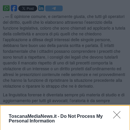
. —
È opinione comune, e certamente giusta, che tutti gli operatori
del diritto, quelli che lo elaborano attraverso l’esercizio della
funzione legislativa, coloro che sono chiamati ad applicarlo a tutela
della collettività e ancora di più quelli che ne chiedono
l’applicazione a difesa degli interessi delle singole persone,
debbano fare buon uso della parola scritta e parlata. È infatti
fondamentale che i cittadini possano comprendere i precetti che
sono tenuti a rispettare, i consigli dei legali che devono tutelarli
quando il mancato rispetto di uno di tali precetti comporta la
violazione di un interesse o un diritto protetti dall’ordinamento ed
altresì le prescrizioni contenute nelle sentenze e nei provvedimenti
che hanno la funzione di ripristinare la situazione precedente alla
violazione o riparare lo strappo che ne è derivato.
La linguistica forense è diventata sempre più materia di studio e di
aggiornamento per tutti gli avvocati; l’oratoria è da sempre
considerata quasi una forma d’arte, certamente un’abilità
importante.
ToscanaMediaNews.it -
Do Not Process My
Personal Information