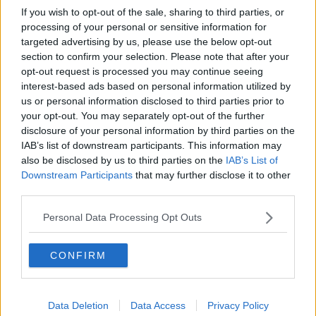
If you wish to opt-out of the sale, sharing to third parties, or
L’esercizio quotidiano del mio lavoro mi ha insegnato che questo
processing of your personal or sensitive information for
non basta a garantire la tutela dei cittadini, non è sufficiente per
targeted advertising by us, please use the below opt-out
assicurare che la legge sia davvero uguale per tutti.
section to confirm your selection. Please note that after your
Il diritto “di parola” che la nostra costituzione riconosce ad ogni
opt-out request is processed you may continue seeing
singola persona, anche e soprattutto per difendere le proprie
interest-based ads based on personal information utilized by
ragioni in ogni sede, non solo quella giudiziaria, rischia di essere
us or personal information disclosed to third parties prior to
una scatola vuota, una dichiarazione di intenti, se non è garantito
your opt-out. You may separately opt-out of the further
l’accesso “alla parola”.
disclosure of your personal information by third parties on the
IAB’s list of downstream participants. This information may
Io sono convinta - e l’esercizio quotidiano del mio lavoro, l’incontro
di molte persone, sia presso il mio studio che nelle aule di giustizia,
also be disclosed by us to third parties on the
IAB’s List of
hanno rafforzato questa convinzione – che la mancanza di
Downstream Participants
that may further disclose it to other
strumenti culturali e linguistici sia tra le principali cause di
third parties.
discriminazione in ordine alla tutela dei diritti e all’applicazione del
diritto.
Personal Data Processing Opt Outs
Si pensi ad esempio alla persona offesa da un reato, che nello
svolgimento di un processo penale veste i panni del principale
CONFIRM
testimone: non è infrequente assistere alla frustrazione di chi non è
in grado di raccontare cosa sia accaduto, di descrivere il disagio
provato, di contestualizzare oltre il singolo evento, di ricostruire la
Data Deletion
Data Access
Privacy Policy
propria storia.