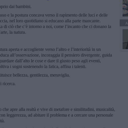
oprio dai bambini.
basso e la postura concava verso il rapimento delle luci e delle
cia, nel loro quotidiano si educano alla parte mancante.
A
za di ciò che c’è intorno a noi, come l’incanto che ci donano la
arte, la natura.
ra aperta e accogliente verso l’altro e l’interiorità in un
educa all’osservazione, incoraggia il pensiero divergente, guida
 guardare dall’alto le cose e dare il giusto peso agli eventi,
iva i sogni sostenendo la fatica, affina i talenti.
tituisce bellezza, gentilezza, meraviglia.
 ricerca.
che apre alla realtà e vive di metafore e similitudini, musicalità,
 con leggerezza, ad abitare il problema e a cercare una personale
tà.