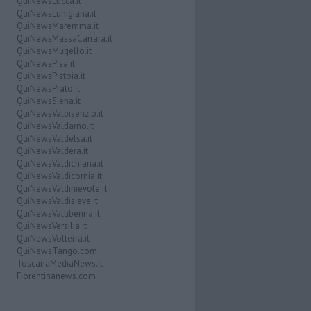
QuiNewsLucca.it
QuiNewsLunigiana.it
QuiNewsMaremma.it
QuiNewsMassaCarrara.it
QuiNewsMugello.it
QuiNewsPisa.it
QuiNewsPistoia.it
QuiNewsPrato.it
QuiNewsSiena.it
QuiNewsValbisenzio.it
QuiNewsValdarno.it
QuiNewsValdelsa.it
QuiNewsValdera.it
QuiNewsValdichiana.it
QuiNewsValdicornia.it
QuiNewsValdinievole.it
QuiNewsValdisieve.it
QuiNewsValtiberina.it
QuiNewsVersilia.it
QuiNewsVolterra.it
QuiNewsTango.com
ToscanaMediaNews.it
Fiorentinanews.com