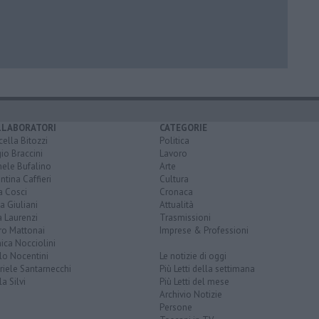
LLABORATORI
CATEGORIE
ella Bitozzi
Politica
io Braccini
Lavoro
hele Bufalino
Arte
ntina Caffieri
Cultura
a Cosci
Cronaca
a Giuliani
Attualità
 Laurenzi
Trasmissioni
ro Mattonai
Imprese & Professioni
ica Nocciolini
lo Nocentini
Le notizie di oggi
iele Santarnecchi
Più Letti della settimana
a Silvi
Più Letti del mese
Archivio Notizie
Persone