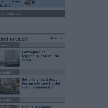
selli “Dialoghi
la città"
Condoglianze
imi articoli
Vedi tutti
ronaca
Contagiata da
legionella, non ce l'ha
fatta
ttualità
Retiambiente, il dopo
Fortini e lo spettro del
commissariamento
ttualità
Hub delle energie