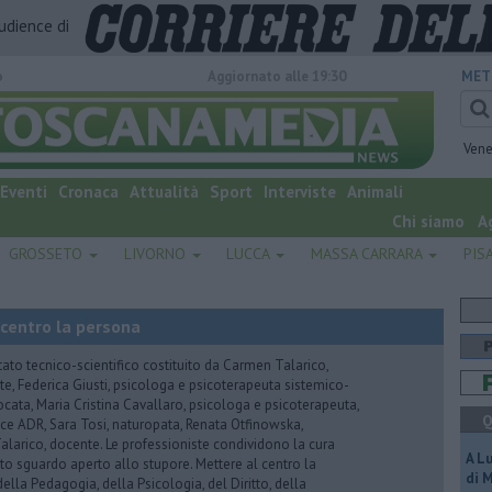
audience di
o
Aggiornato alle 19:30
MET
Vene
Eventi
Cronaca
Attualità
Sport
Interviste
Animali
Chi siamo
A
GROSSETO
LIVORNO
LUCCA
MASSA CARRARA
PIS
 centro la persona
tato tecnico-scientifico costituito da Carmen Talarico,
nte, Federica Giusti, psicologa e psicoterapeuta sistemico-
vvocata, Maria Cristina Cavallaro, psicologa e psicoterapeuta,
Q
e ADR, Sara Tosi, naturopata, Renata Otfinowska,
a Talarico, docente. Le professioniste condividono la cura
A L
to sguardo aperto allo stupore. Mettere al centro la
di 
ella Pedagogia, della Psicologia, del Diritto, della