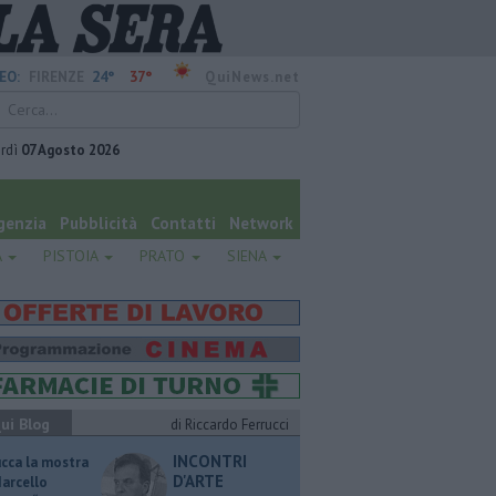
24°
37°
EO:
FIRENZE
QuiNews.net
rdì
07 Agosto 2026
genzia
Pubblicità
Contatti
Network
A
PISTOIA
PRATO
SIENA
ui Blog
di Riccardo Ferrucci
INCONTRI
ucca la mostra
D'ARTE
Marcello