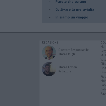
Parole che curano
Coltivare la meraviglia
Iniziamo un viaggio
REDAZIONE
CO
Marc
Direttore Responsabile
Serg
Marco Migli
Mic
Vale
Elis
Marco Armeni
Lind
Redattore
Dina
Piet
Mon
Pao
Gabr
Paol