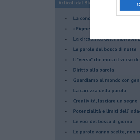
Articoli dal Blog “VERSI-AMO” di Chi
La conclusione del viaggio
​«Pigmenti d'anima»
La circolarità dell'ambivalenz
Le parole del bosco di notte
Il "verso" che muta il verso d
Diritto alla parola
​Guardiamo al mondo con gen
La carezza della parola
Creatività, lasciare un segno
Potenzialità e limiti dell'ind
Le voci del bosco di giorno
Le parole vanno scelte, non 