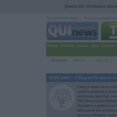
Questo sito contribuisce alla 
Toscana Media News
Percorso semplificat
quotidiano online.
Home
Politica
Lavoro
Arte
Cultura
TOSCANA
FIRENZE
AREZZO
VERSI-AMO — il Blog di Chi mette al
Il blog è curato da un comi
scrittrice, poetessa e doce
relazionale, Ilaria Fiori, a
PHD Neuroscienza Mediatric
illustratrice e grafica, Lin
della parola per un rinnova
persona coltivando i semi d