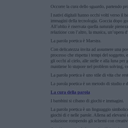
Occorre la cura dello sguardo, partendo pr
I nativi digitali hanno occhi volti verso il 
immagini della tecnologia. Goccia dopo goc
All’oblio è riservata quella naturale pienez
relazione con l’altro, la musica, un’opera d’
La parola poetica è Maestra.
Con delicatezza invita ad assumere una postu
processo che rispetta i tempi del soggetto, 
gli occhi al cielo, alle stelle e alla luna per
mantiene lo stupore nel problem solving, colt
La parola poetica è uno stile di vita che res
La parola poetica è un metodo di studio e di
La cura della parola
I bambini si cibano di giochi e immagini.
La parola poetica è un linguaggio simbolico 
giochi di e nelle parole. Allena ad elevarsi
soluzione rompendo gli schemi con creativi