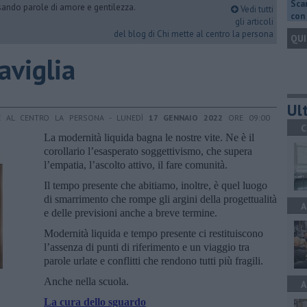
Scar
rsando parole di amore e gentilezza.
Vedi tutti
con 
gli articoli
del blog di Chi mette al centro la persona
QUI
aviglia
Ult
E AL CENTRO LA PERSONA - LUNEDÌ
17 GENNAIO 2022
ORE 09:00
C
La modernità liquida bagna le nostre vite. Ne è il
corollario l’esasperato soggettivismo, che supera
l’empatia, l’ascolto attivo, il fare comunità.
Il tempo presente che abitiamo, inoltre, è quel luogo
di smarrimento che rompe gli argini della progettualità
A
e delle previsioni anche a breve termine.
Modernità liquida e tempo presente ci restituiscono
l’assenza di punti di riferimento e un viaggio tra
parole urlate e conflitti che rendono tutti più fragili.
Anche nella scuola.
A
La cura dello sguardo