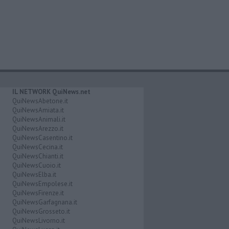
IL NETWORK QuiNews.net
QuiNewsAbetone.it
QuiNewsAmiata.it
QuiNewsAnimali.it
QuiNewsArezzo.it
QuiNewsCasentino.it
QuiNewsCecina.it
QuiNewsChianti.it
QuiNewsCuoio.it
QuiNewsElba.it
QuiNewsEmpolese.it
QuiNewsFirenze.it
QuiNewsGarfagnana.it
QuiNewsGrosseto.it
QuiNewsLivorno.it