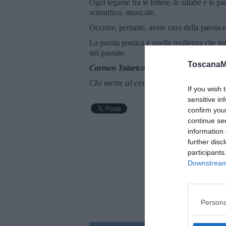
Ogni legame fra le lettere, le sillabe e le p
scientifico, musicale.
Occorre, pertanto, avere cura della parola e
La parola poetica è quella resilienza che p
nel passato.
ToscanaM
Carmen Talarico
Chi mette al centro la persona
If you wish 
sensitive in
confirm you
continue se
information 
further disc
participants
Downstream 
Persona