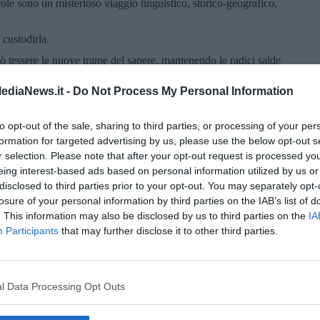
arole sono un misterioso viaggio linguistico, storico-geografico,
 custodirla.
uò tessere le nuove trame del sapere, mantenendo le radici salde
ediaNews.it -
Do Not Process My Personal Information
to opt-out of the sale, sharing to third parties, or processing of your per
formation for targeted advertising by us, please use the below opt-out s
r selection. Please note that after your opt-out request is processed y
eing interest-based ads based on personal information utilized by us or
disclosed to third parties prior to your opt-out. You may separately opt-
losure of your personal information by third parties on the IAB’s list of
. This information may also be disclosed by us to third parties on the
IA
Participants
that may further disclose it to other third parties.
l Data Processing Opt Outs