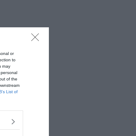
sonal or
ection to
ou may
 personal
out of the
 downstream
B’s List of