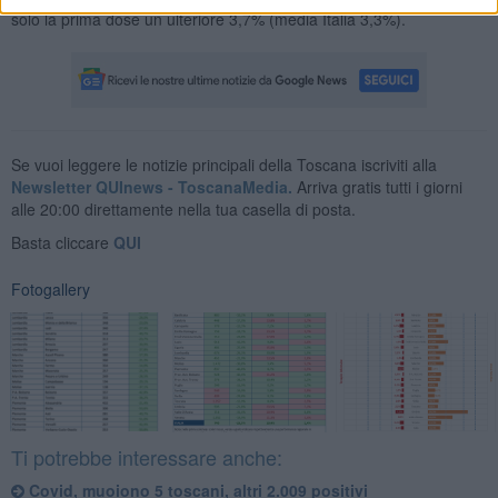
solo la prima dose un ulteriore 3,7% (media Italia 3,3%).
Se vuoi leggere le notizie principali della Toscana iscriviti alla
Newsletter QUInews - ToscanaMedia.
Arriva gratis tutti i giorni
alle 20:00 direttamente nella tua casella di posta.
Basta cliccare
QUI
Fotogallery
Ti potrebbe interessare anche:
Covid, muoiono 5 toscani, altri 2.009 positivi