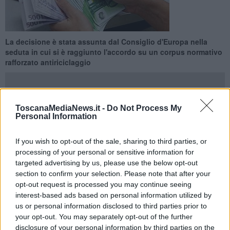
La decisione è stata assunta dal Consiglio d'Europa nella
seduta in cui si è raggiunto l'accordo su un corpus normativo
rafforzato antiriciclaggio
ToscanaMediaNews.it -
Do Not Process My
Personal Information
BRUXELLES —
L'Ue fissa a
10.000 euro il tetto massimo di
pagamento con contanti
in tutti i paesi dell'Unione, lasciando agli
If you wish to opt-out of the sale, sharing to third parties, or
stati membri la possibilità di stabilire soglie più basse: la decisione è
processing of your personal or sensitive information for
stata assunta ieri 7 Dicembre dal Consiglio d'Europa, nella seduta
targeted advertising by us, please use the below opt-out
in cui è stato raggiunto un accordo su un corpus normativo
section to confirm your selection. Please note that after your
rafforzato sul tema dell'antiriciclaggio.
opt-out request is processed you may continue seeing
"Limitando i pagamenti in contanti di importo elevato - recita il
interest-based ads based on personal information utilized by
comunicato stampa diffuso proprio dal
Consiglio d'Europa
- l'Ue
us or personal information disclosed to third parties prior to
renderà più difficile per i criminali il riciclaggio di denaro sporco".
your opt-out. You may separately opt-out of the further
disclosure of your personal information by third parties on the