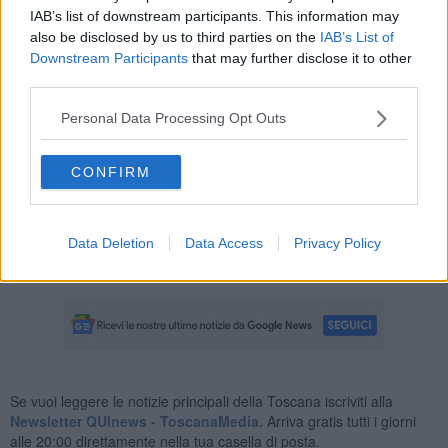
IAB’s list of downstream participants. This information may
also be disclosed by us to third parties on the
IAB’s List of
Downstream Participants
that may further disclose it to other
E poi: "È stabilito un limite massimo di 10.000 euro per i pagamenti
in contanti. Gli Stati membri avranno la flessibilità di imporre un
third parties.
limite massimo inferiore, se lo desiderano
".
Personal Data Processing Opt Outs
In
Europa
finora i pagamenti in contanti non avevano regole
univoche. Per fare qualche esempio, se in
Italia
fa discutere
l'innalzamento previsto a 5.000 euro della soglia, in
Grecia
è ad
CONFIRM
esempio di 500 euro mentre è già a 10.000 euro a
Malta
e nella
Repubblica Ceca
. La soglia più alta si ha in
Croazia
(15.000
euro), e sono numerosi i paesi in cui attualmente non c'è alcun
Data Deletion
Data Access
Privacy Policy
limite. Tra questi
Germania
e
Austria
,
Cipro
e
Olanda
,
Ungheria
e
Finlandia
,
Estonia
,
Lussemburgo
e
Irlanda
.
Se vuoi leggere le notizie principali della Toscana iscriviti alla
Newsletter QUInews - ToscanaMedia.
Arriva gratis tutti i giorni
alle 20:00 direttamente nella tua casella di posta.