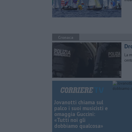
Cronaca
Dr
La m
cent
Jovanotti chiama sul
palco i suoi musicisti e
omaggia Guccini:
«Tutti noi gli
dobbiamo qualcosa»