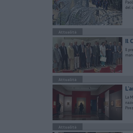
Paol
del 
Attualità
Il 
Il pr
mand
Attualità
L'
La M
nazi
Pire
Attualità