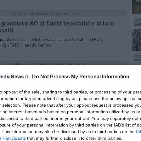
VENERDÌ
20 MARZO 2026
ORE 23:55
 grandioso NO ai falchi teocratici e ai loro
salli
 grandioso NO ai falchi teocratici e ai loro vassalli" nel Blog
NCANTATO di Adolfo Santoro
DOMENICA
15 MARZO 2026
ORE 06:30
an-Usa, Afghanistan-Pakistan e Ungheria
ediaNews.it -
Do Not Process My Personal Information
la di Kharg sotto assedio e la questione petrolifera, il conflitto tra
anistan e Pakistan e Ungheria-Slovacchia contro gli aiuti all'Ucraina
to opt-out of the sale, sharing to third parties, or processing of your per
formation for targeted advertising by us, please use the below opt-out s
r selection. Please note that after your opt-out request is processed y
eing interest-based ads based on personal information utilized by us or
LUNEDÌ
04 SETTEMBRE 2017
ORE 17:00
disclosed to third parties prior to your opt-out. You may separately opt-
micida evaso era a giro per l'Europa
losure of your personal information by third parties on the IAB’s list of
. This information may also be disclosed by us to third parties on the
IA
era rientrato nel carcere di Livorno dopo il permesso premio ed è
Participants
that may further disclose it to other third parties.
o arrestato a Trieste dopo una vacanza a giro per l'Europa con la