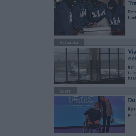
Tra
Entra
fron
Attualità
Via
ent
Il m
tamp
bass
Sport
Du
Il p
prem