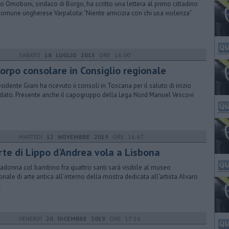
o Omoboni, sindaco di Borgo, ha scritto una lettera al primo cittadino
comune ungherese Varpalota: "Niente amicizia con chi usa violenza"
SABATO
18 LUGLIO 2015
ORE 16:00
Corpo consolare in Consiglio regionale
esidente Giani ha ricevuto ii consoli in Toscana per il saluto di inizio
ato. Presente anche il capogruppo della Lega Nord Manuel Vescovi
MARTEDÌ
12 NOVEMBRE 2019
ORE 16:47
arte di Lippo d'Andrea vola a Lisbona
adonna col bambino fra quattro santi sarà visibile al museo
onale di arte antica all’interno della mostra dedicata all’artista Alvaro
z
VENERDÌ
20 DICEMBRE 2019
ORE 17:16