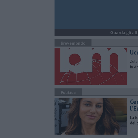
Brevemondo
Uc
Zele
in A
Politica
Cec
l'
La t
del 