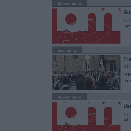
Brevemondo
Gu
Il ti
l'am
Economia
Fre
str
La p
regi
Brevemondo
Us
Un p
sull