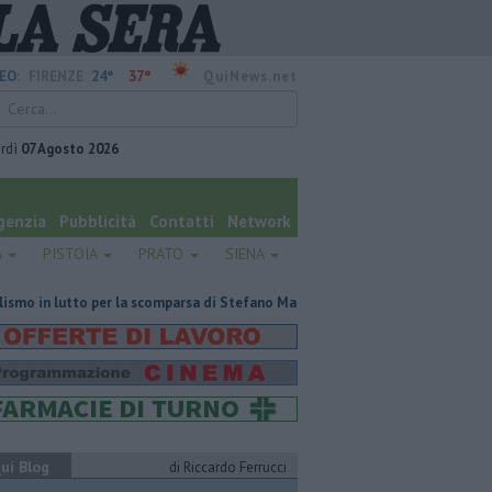
24°
37°
EO:
FIRENZE
QuiNews.net
rdì
07 Agosto 2026
genzia
Pubblicità
Contatti
Network
A
PISTOIA
PRATO
SIENA
per la scomparsa di Stefano Marcelli
Contagiata da legionella, non ce l'
ui Blog
di Riccardo Ferrucci