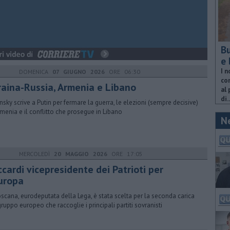
Bu
e 
I n
DOMENICA
07 GIUGNO 2026
ORE 06:30
com
raina-Russia, Armenia e Libano
al 
di..
nsky scrive a Putin per fermare la guerra, le elezioni (sempre decisive)
rmenia e il conflitto che prosegue in Libano
N
MERCOLEDÌ
20 MAGGIO 2026
ORE 17:05
cardi vicepresidente dei Patrioti per
Europa
oscana, eurodeputata della Lega, è stata scelta per la seconda carica
gruppo europeo che raccoglie i principali partiti sovranisti