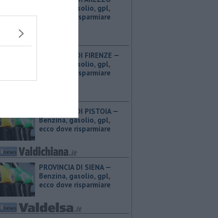
Benzina, gasolio, gpl,
ecco dove risparmiare
PROVINCIA DI FIRENZE — ​
Benzina, gasolio, gpl,
ecco dove risparmiare
PROVINCIA DI PISTOIA — ​
Benzina, gasolio, gpl,
ecco dove risparmiare
PROVINCIA DI SIENA — ​
Benzina, gasolio, gpl,
ecco dove risparmiare