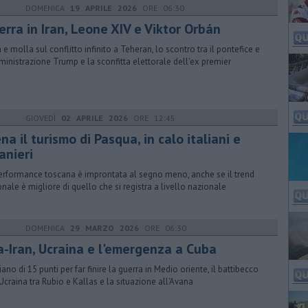
DOMENICA
19 APRILE 2026
ORE 06:30
erra in Iran, Leone XIV e Viktor Orbán
ra e molla sul conflitto infinito a Teheran, lo scontro tra il pontefice e
ministrazione Trump e la sconfitta elettorale dell'ex premier
GIOVEDÌ
02 APRILE 2026
ORE 12:45
na il turismo di Pasqua, in calo italiani e
anieri
erformance toscana è improntata al segno meno, anche se il trend
onale è migliore di quello che si registra a livello nazionale
DOMENICA
29 MARZO 2026
ORE 06:30
a-Iran, Ucraina e l'emergenza a Cuba
iano di 15 punti per far finire la guerra in Medio oriente, il battibecco
'Ucraina tra Rubio e Kallas e la situazione all'Avana