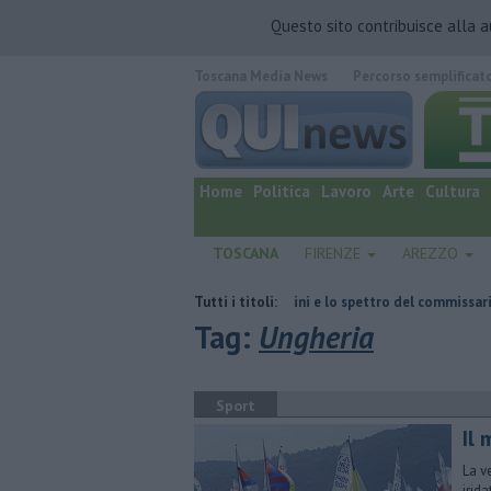
Questo sito contribuisce alla 
Toscana Media News
Percorso semplificat
quotidiano online.
Home
Politica
Lavoro
Arte
Cultura
TOSCANA
FIRENZE
AREZZO
Retiambiente, il dopo Fortini e lo spettro del commissariamento
Tutti i titoli:
Tag:
Ungheria
Sport
Il 
La v
irid