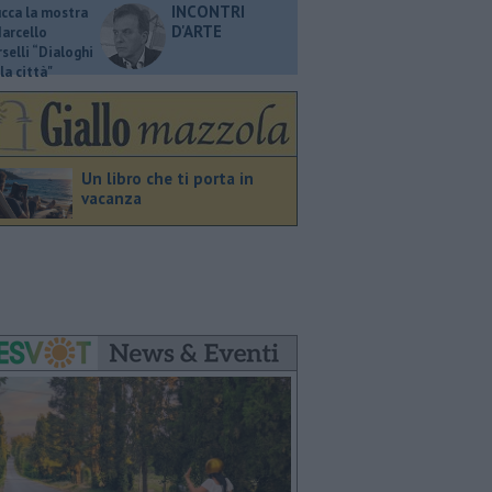
INCONTRI
ucca la mostra
D'ARTE
Marcello
selli “Dialoghi
la città"
Un libro che ti porta in
vacanza