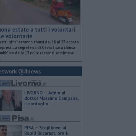
ona estate a tutti i volontari
le volontarie
ostri uffici saranno chiusi dal 10 al 23 agosto
presi. La segreteria di Cesvot sarà chiusa
pubblico dalle 13 nelle restanti settimane
.
etwork QUInews
LIVORNO — Addio al
dottor Massimo Campana,
il cordoglio
PISA — Stojilkovic al
Rapid Bucarest, ora è