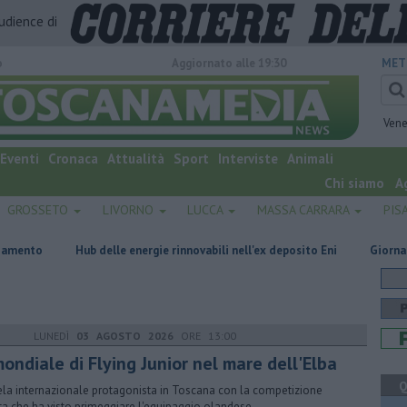
audience di
o
Aggiornato alle 19:30
MET
Vene
Eventi
Cronaca
Attualità
Sport
Interviste
Animali
Chi siamo
A
GROSSETO
LIVORNO
LUCCA
MASSA CARRARA
PIS
Hub delle energie rinnovabili nell'ex deposito Eni
Giornalismo in lutto 
LUNEDÌ
03 AGOSTO 2026
ORE 13:00
mondiale di Flying Junior nel mare dell'Elba
Q
ela internazionale protagonista in Toscana con la competizione
ata che ha visto primeggiare l'equipaggio olandese