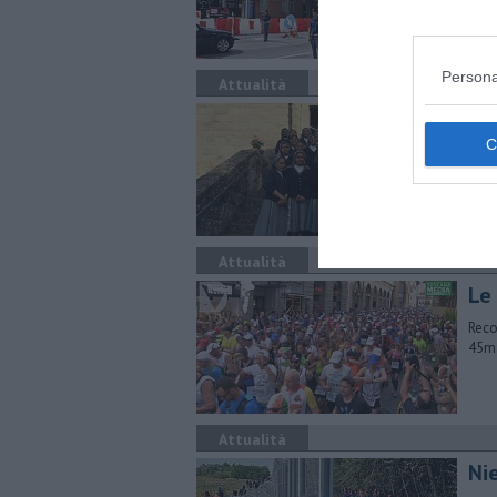
com
Persona
Attualità
A 
La f
nuov
Attualità
Le 
Reco
45ma
Attualità
Ni