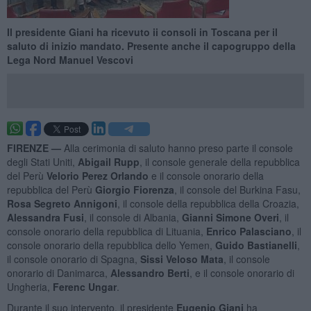
Il presidente Giani ha ricevuto ii consoli in Toscana per il
saluto di inizio mandato. Presente anche il capogruppo della
Lega Nord Manuel Vescovi
FIRENZE —
Alla cerimonia di saluto hanno preso parte il console
degli Stati Uniti,
Abigail Rupp
, il console generale della repubblica
del Perù
Velorio Perez
Orlando
e il console onorario della
repubblica del Perù
Giorgio Fiorenza
, il console del Burkina Fasu,
Rosa Segreto Annigoni
, il console della repubblica della Croazia,
Alessandra Fusi
, il console di Albania,
Gianni Simone Overi
, il
console onorario della repubblica di Lituania,
Enrico Palasciano
, il
console onorario della repubblica dello Yemen,
Guido Bastianelli
,
il console onorario di Spagna,
Sissi Veloso Mata
, il console
onorario di Danimarca,
Alessandro Berti
, e il console onorario di
Ungheria,
Ferenc Ungar
.
Durante il suo intervento, il presidente
Eugenio Giani
ha