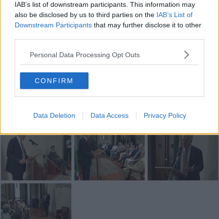
IAB’s list of downstream participants. This information may
also be disclosed by us to third parties on the
IAB’s List of
Downstream Participants
that may further disclose it to other
third parties.
Personal Data Processing Opt Outs
Se vuoi leggere le notizie principali della Toscana iscriviti alla
Newsletter QUInews - ToscanaMedia.
Arriva gratis tutti i giorni
CONFIRM
alle 20:00 direttamente nella tua casella di posta.
Basta cliccare
QUI
Data Deletion
Data Access
Privacy Policy
Fotogallery