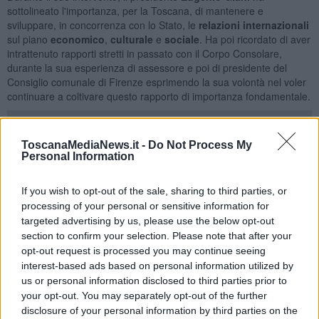
sottolineato l'importanza, per la Toscana, di mantenere e
sviluppare, in concorrenza con lo Stato, le
relazioni internazionali
sul piano
economico
,
culturale
e
sociale
. Ha poi ricordato di aver
intrattenuto rapporti stretti in passato con il Corpo Consolare,
durante la sua esperienza di assessore e poi di presidente del
Consiglio comunale di Firenze esprimendo la sua volontà nel voler
continuare a coltivare questo rapporto di importanza fondamentale.
ToscanaMediaNews.it -
Do Not Process My
Personal Information
In questo senso Giani ha proposto dare continuità al rapporto tra
Consiglio e Corpo Consolare con l'istituzione di un
tavolo di lavoro
proprio all'interno di
Palazzo Panciatichi
dove discutere ed
If you wish to opt-out of the sale, sharing to third parties, or
analizzare tutte le iniziative proposte.
processing of your personal or sensitive information for
targeted advertising by us, please use the below opt-out
Anche da parte dei consoli c'e' stata la volontà di mantenere e
section to confirm your selection. Please note that after your
rafforzare i rapporti con il Consiglio regionale in modo da rafforzare
opt-out request is processed you may continue seeing
le relazioni commerciali, culturali e sociali tra i paesi e i cittadini che
essi rappresentano e la comunità toscana.
interest-based ads based on personal information utilized by
us or personal information disclosed to third parties prior to
“Per me - ha concluso Giani - è prioritario e fondamentale rilanciare
your opt-out. You may separately opt-out of the further
la capacità del Consiglio regionale di rapportarsi e raccordarsi con il
disclosure of your personal information by third parties on the
Corpo Consolare toscano."