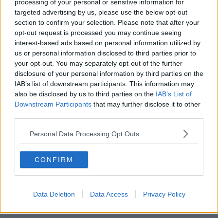
toscani.
processing of your personal or sensitive information for
targeted advertising by us, please use the below opt-out
L'intesa è un progetto non vincolante presentato da Gff ieri a
section to confirm your selection. Please note that after your
Firenze nella sede della Regione Toscana, presente anche il
opt-out request is processed you may continue seeing
consigliere del presidente della Regione Eugenio Giani per le crisi
interest-based ads based on personal information utilized by
aziendali, Valerio Fabiani.
us or personal information disclosed to third parties prior to
your opt-out. You may separately opt-out of the further
disclosure of your personal information by third parties on the
IAB’s list of downstream participants. This information may
Ai 6 milioni di euro si aggiungono, hanno spiegato gli operai,
also be disclosed by us to third parties on the
IAB’s List of
500mila euro di capitalizzazione della stessa Gff che ha attivato una
Downstream Participants
that may further disclose it to other
campagna di azionariato popolare che supera quella cifra e punta
third parties.
al milione di euro.
Primo socio finanziatore, con 150mila euro provenienti da un
Personal Data Processing Opt Outs
crowfunding, sarà il comitato della Società operaia di mutuo
soccorso (Soms) Insorgiamo.
CONFIRM
L'obiettivo dichiarato dagli ex lavoratori Gkn è creare nello
stabilimento campigiano un polo delle rinnovabili e della mobilità
leggera che si collochi all'avanguardia europea sia quanto a
Data Deletion
Data Access
Privacy Policy
produttività che quanto a esperimento sociale. Per questo la Rsu
ora chiede la convocazione dei tavoli istituzionali.