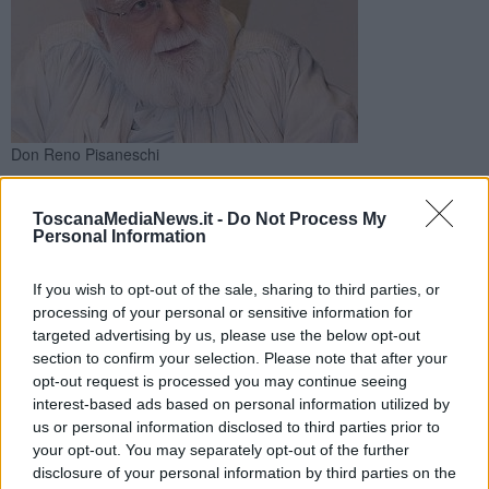
Don Reno Pisaneschi
Con i suoi 75 anni di sacerdozio era divenuto punto di
riferimento ben oltre i confini della sua comunità. Don Reno
ToscanaMediaNews.it -
Do Not Process My
Pisaneschi si è spento a 99 anni
Personal Information
If you wish to opt-out of the sale, sharing to third parties, or
processing of your personal or sensitive information for
targeted advertising by us, please use the below opt-out
section to confirm your selection. Please note that after your
CECINA —
A Giugno aveva celebrato i suoi 75 anni di sacerdozio,
opt-out request is processed you may continue seeing
molti dei quali spesi a fianco dei più deboli per difendere diritti e
interest-based ads based on personal information utilized by
sanità a Cecina e non solo. E' morto a 99 anni
don Reno
us or personal information disclosed to third parties prior to
Pisaneschi
, un prete simbolo di tante battaglie per i diritti collettivi
your opt-out. You may separately opt-out of the further
e per la sanità.
disclosure of your personal information by third parties on the
Alla guida del comitato cecinese per l'ospedale locale di cui era