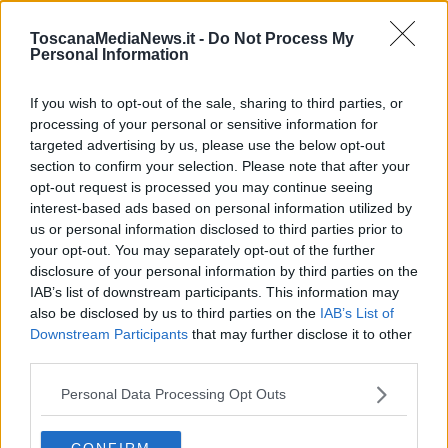
regionale per la Toscana, l’Ufficio scolastico provinciale V di
Firenze, l’Azienda ospedaliera universitaria Meyer Irccs e l’Istituto
ToscanaMediaNews.it -
Do Not Process My
comprensivo Poliziano di Firenze.
Personal Information
If you wish to opt-out of the sale, sharing to third parties, or
processing of your personal or sensitive information for
Il nuovo servizio permetterà di assicurare il
diritto all’educazione
targeted advertising by us, please use the below opt-out
e allo sviluppo armonico delle competenze dei bambini e delle
section to confirm your selection. Please note that after your
bambine a cui la malattia impedisce di poter frequentare la scuola
opt-out request is processed you may continue seeing
di appartenenza, offrendo loro la possibilità di mantenere
interest-based ads based on personal information utilized by
quell’insieme di
relazioni e attività
che fanno parte della loro vita
us or personal information disclosed to third parties prior to
quotidiana e che sono preziose per i processi di apprendimento e
your opt-out. You may separately opt-out of the further
cura.
disclosure of your personal information by third parties on the
IAB’s list of downstream participants. This information may
Una didattica tutta nuova
also be disclosed by us to third parties on the
IAB’s List of
Downstream Participants
that may further disclose it to other
L’intervento educativo sarà ovviamente calibrato sulle esigenze di
third parties.
ogni alunno, con percorsi personalizzati. L’
innovazione didattica e
organizzativa
sarà declinata su misura per garantire il successo
Personal Data Processing Opt Outs
formativo dei piccoli, in un continuo scambio con il contesto
educativo e scolastico di appartenenza.
Gli
interventi educativi-formativi sui bambini e le bambine in
CONFIRM