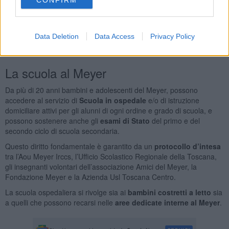
terapia
saranno curati in sinergia dai docenti delle scuole di
appartenenza e dai docenti delle scuole con sezione ospedaliera,
che nel caso del Meyer è la scuola dell’infanzia Matteotti presso
Data Deletion
Data Access
Privacy Policy
l’Istituto comprensivo Poliziano. Anche l’orario sarà modulato sulle
singole esigenze
: dalle 8,30 alle 12,30 e dalle 14 alle 16.
La scuola al Meyer
Da più di 20 anni bambini e adolescenti del Meyer, possono
accedere al servizio di
Scuola in ospedale
e/o di istruzione
domiciliare attivi per gli alunni di ogni ordine e grado di scuola, e
possono sostenere anche gli
esami di Stato
del primo e del
secondo ciclo di scuola secondaria.
Questo diritto fondamentale è garantito da un
protocollo d’intesa
tra l’Aou Meyer Irccs, l’Ufficio Scolastico Regionale della Toscana,
gli insegnanti volontari dell’associazione Amici del Meyer, la
Fondazione Meyer e la Azienda Usl Toscana Centro.
La scuola ospedaliera si rivolge sia ai
bambini costretti a letto
sia
a quelli che possono recarsi nelle
aree dedicate interne al Meyer
.