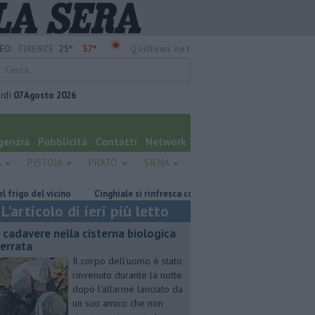
25°
37°
EO:
FIRENZE
QuiNews.net
rdì
07 Agosto 2026
genzia
Pubblicità
Contatti
Network
A
PISTOIA
PRATO
SIENA
 del vicino
Cinghiale si rinfresca con un bagno in mare
Notte di fu
L'articolo di ieri più letto
 cadavere nella cisterna biologica
terrata
Il corpo dell'uomo è stato
rinvenuto durante la notte
dopo l'allarme lanciato da
un suo amico che non