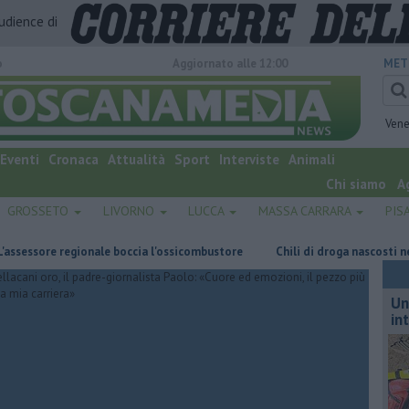
audience di
o
Aggiornato alle 12:00
MET
Vene
Eventi
Cronaca
Attualità
Sport
Interviste
Animali
Chi siamo
A
GROSSETO
LIVORNO
LUCCA
MASSA CARRARA
PIS
sore regionale boccia l'ossicombustore
Chili di droga nascosti nel frigo
Un
in