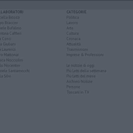
LLABORATORI
CATEGORIE
ella Bitozzi
Politica
io Braccini
Lavoro
hele Bufalino
Arte
ntina Caffieri
Cultura
a Cosci
Cronaca
a Giuliani
Attualità
 Laurenzi
Trasmissioni
ro Mattonai
Imprese & Professioni
ica Nocciolini
lo Nocentini
Le notizie di oggi
iele Santarnecchi
Più Letti della settimana
a Silvi
Più Letti del mese
Archivio Notizie
Persone
Toscani in TV