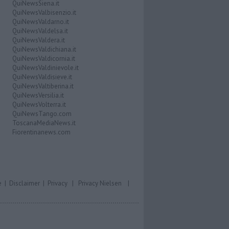
QuiNewsSiena.it
QuiNewsValbisenzio.it
QuiNewsValdarno.it
QuiNewsValdelsa.it
QuiNewsValdera.it
QuiNewsValdichiana.it
QuiNewsValdicornia.it
QuiNewsValdinievole.it
QuiNewsValdisieve.it
QuiNewsValtiberina.it
QuiNewsVersilia.it
QuiNewsVolterra.it
QuiNewsTango.com
ToscanaMediaNews.it
Fiorentinanews.com
e
|
Disclaimer
|
Privacy
|
Privacy Nielsen
|