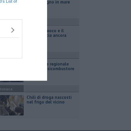
B’s List of
con un bagno in mare
ronaca
Notte di fuoco e il
bosco brucia ancora
olitica
L'assessore regionale
boccia l'ossicombustore
ronaca
Chili di droga nascosti
nel frigo del vicino