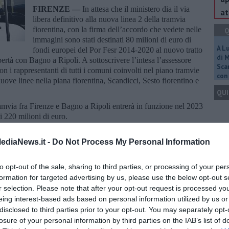
FIRENZE —
In attesa che il ministero dia il via
at
libera definitivo alla nuova linea 2 della tramvia
fiorentina, con la firma dell’accordo che vedete nelle
Q
immagini sono stati destinati 80 milioni di euro di
A L
fondi europei del Por Fesr 2014-2020 al nuovo tratto
di 
bertà con Bagno a Ripoli. A sottoscrivere l’intesa l’assessore
Scar
on i rappresentanti di tutti i comuni coinvolti nel piano tramvie
con 
uove linee nella piana fiorentina, Scandicci, Sesto fiorentino e
QUI
amvia fra Firenze e Bagno a Ripoli entrerà in funzione nel 2023
 220 milioni di euro.
ana fiorentina invece, è in fase di ultimazione il progetto
Q
ediaNews.it -
Do Not Process My Personal Information
opolda e le Piagge mentre sono in corso le progettazioni di
ne della linea 2 dall’aeroporto Vespucci fino a Sesto Fiorentino e
pi Bisenzio.
to opt-out of the sale, sharing to third parties, or processing of your per
formation for targeted advertising by us, please use the below opt-out s
r selection. Please note that after your opt-out request is processed y
Ult
eing interest-based ads based on personal information utilized by us or
A
disclosed to third parties prior to your opt-out. You may separately opt-
losure of your personal information by third parties on the IAB’s list of