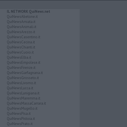
IL NETWORK QuiNews.net
QuiNewsAbetone.it
QuiNewsAmiata.it
QuiNewsAnimali.it
QuiNewsArezzo.it
QuiNewsCasentino.it
QuiNewsCecina.it
QuiNewsChianti.it
QuiNewsCuoio.it
QuiNewsElba.it
QuiNewsEmpolese.it
QuiNewsFirenze.it
QuiNewsGarfagnana.it
QuiNewsGrosseto.it
QuiNewsLivorno.it
QuiNewsLucca.it
QuiNewsLunigiana.it
QuiNewsMaremma.it
QuiNewsMassaCarrara.it
QuiNewsMugello.it
QuiNewsPisa.it
QuiNewsPistoia.it
QuiNewsPrato.it