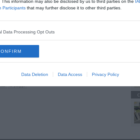
oscana iscriviti alla
Newsletter QUInews - ToscanaMedia.
. This information may also be disclosed by us to third parties on the
IA
amente nella tua casella di posta.
Participants
that may further disclose it to other third parties.
C
l Data Processing Opt Outs
mvia
te
CONFIRM
l lavoro
P
ale
piazza della libertà
bagno a ripoli
linea 2
euro
Data Deletion
Data Access
Privacy Policy
-pistoia
scandicci
sesto fiorentino
campi bisenzio
lda
le piagge
C