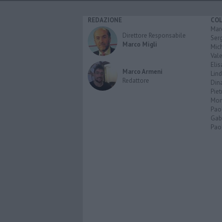
REDAZIONE
CO
Marc
Direttore Responsabile
Serg
Marco Migli
Mic
Vale
Elis
Marco Armeni
Lind
Redattore
Dina
Piet
Mon
Pao
Gabr
Paol