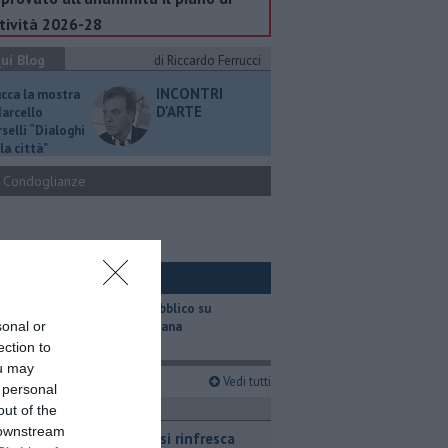
tività 2026-28
ui Blog
di Riccardo Ferrucci
INCONTRI
ucca la mostra
D'ARTE
Marcello
selli “Dialoghi
la città"
Condoglianze
ui Ambiente
​Il trasporto pubblico su
sonal or
gomma in Toscana
ection to
ou may
imi articoli
Vedi tutti
 personal
ttualità
out of the
 downstream
Cinghiale si rinfresca