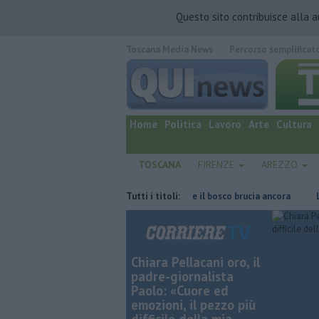
Questo sito contribuisce alla 
Toscana Media News
Percorso semplificat
quotidiano online.
Home
Politica
Lavoro
Arte
Cultura
TOSCANA
FIRENZE
AREZZO
n un bagno in mare
Notte di fuoco e il bosco brucia ancora
Tutti i titoli:
L'asses
Chiara Pellacani oro, il
padre-giornalista
Paolo: «Cuore ed
emozioni, il pezzo più