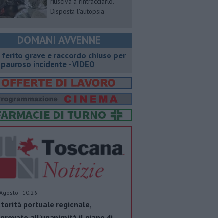
riusciva a rintracciarlo.
Disposta l'autopsia
DOMANI AVVENNE
 ferito grave e raccordo chiuso per
 pauroso incidente - VIDEO
Agosto | 10.26
torità portuale regionale,
provato all'unanimità il piano di