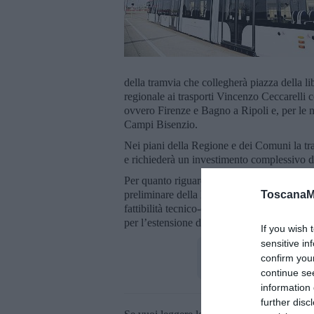
della tramvia che collegherà piazza della li
regionale ai trasporti Vincenzo Ceccarelli c
ovvero Firenze e Bagno a Ripoli e, per le n
Campi Bisenzio.
Nei piani della Regione e dei Comuni la tr
e richiederà un investimento complessivo di
Per quanto riguarda i collegamenti con la pi
ToscanaM
preliminare della linea 4 fra la stazione Le
fattibilità tecnico-economica per l’estensio
per l’estensione della 4 dalle Piagge a Cam
If you wish 
sensitive in
confirm you
continue se
information 
further disc