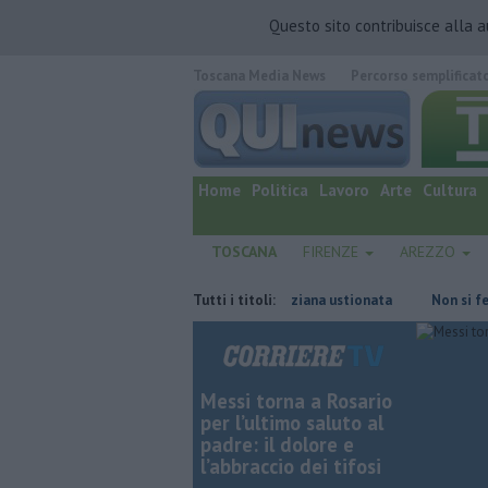
Questo sito contribuisce alla 
Toscana Media News
Percorso semplificat
quotidiano online.
Home
Politica
Lavoro
Arte
Cultura
TOSCANA
FIRENZE
AREZZO
 a Pisa
Fiamme in abitazione, anziana ustionata
Tutti i titoli:
Non si ferma all'
Messi torna a Rosario
per l’ultimo saluto al
padre: il dolore e
l’abbraccio dei tifosi