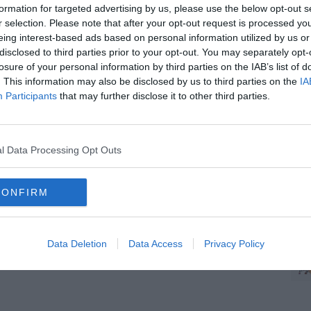
il rischio di sviluppare la malattia".
formation for targeted advertising by us, please use the below opt-out s
r selection. Please note that after your opt-out request is processed y
ttiva grave causata dal batterio Neisseria meningitidis, detto
eing interest-based ads based on personal information utilized by us or
ngite (infiammazione delle meningi, le membrane che
C
disclosed to third parties prior to your opt-out. You may separately opt-
, come sepsi (infezione grave del sangue) o in forma combinata. La
losure of your personal information by third parties on the IAB’s list of
verso la vaccinazione. Il calendario vaccinale prevede nei
. This information may also be disclosed by us to third parties on the
IA
ta del vaccino contro i sierogruppi ACWY e del vaccino anti-
Participants
that may further disclose it to other third parties.
enta lo strumento più efficace per proteggere la popolazione, in
C
assicura la cittadinanza che "La situazione è sotto stretto
sanità pubblica sono state adottate".
l Data Processing Opt Outs
CONFIRM
A
oscana iscriviti alla
Newsletter QUInews - ToscanaMedia.
Data Deletion
Data Access
Privacy Policy
amente nella tua casella di posta.