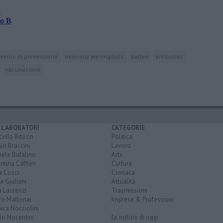
"
po B
imento di prevenzione
neisseria meningitidis
batteri
antibiotici
vaccinazione
LLABORATORI
CATEGORIE
ella Bitozzi
Politica
io Braccini
Lavoro
hele Bufalino
Arte
ntina Caffieri
Cultura
a Cosci
Cronaca
a Giuliani
Attualità
 Laurenzi
Trasmissioni
ro Mattonai
Imprese & Professioni
ica Nocciolini
lo Nocentini
Le notizie di oggi