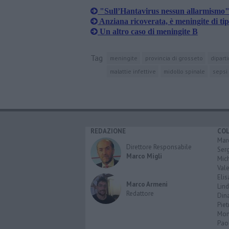
"Sull’Hantavirus nessun allarmismo
Anziana ricoverata, è meningite di ti
Un altro caso di meningite B
Tag
meningite
provincia di grosseto
dipart
malattie infettive
midollo spinale
sepsi
REDAZIONE
CO
Marc
Direttore Responsabile
Serg
Marco Migli
Mic
Vale
Elis
Marco Armeni
Lind
Redattore
Dina
Piet
Mon
Pao