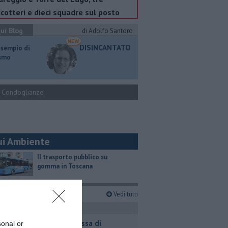
icotteri e dieci squadre sul posto
ui Blog
di Adolfo Santoro
DISINCANTATO
esempio di
ismo
Condoglianze
ui Ambiente
​Il trasporto pubblico su
gomma in Toscana
imi articoli
Vedi tutti
ttualità
Nuova scossa di
sonal or