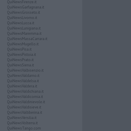
QuiNewsFirenze.it
QuiNewsGarfagnana.it
QuiNewsGrosseto.it
QuiNewsLivorno.it
QuiNewsLucca.it
QuiNewsLunigiana.it
QuiNewsMaremma.it
QuiNewsMassaCarrara.it
QuiNewsMugello.it
QuiNewsPisa.it
QuiNewsPistoia.it
QuiNewsPrato.it
QuiNewsSiena.it
QuiNewsValbisenzio.it
QuiNewsValdarno.it
QuiNewsValdelsa.it
QuiNewsValdera.it
QuiNewsValdichiana.it
QuiNewsValdicornia.it
QuiNewsValdinievole.it
QuiNewsValdisieve.it
QuiNewsValtiberina.it
QuiNewsVersilia.it
QuiNewsVolterra.it
QuiNewsTango.com