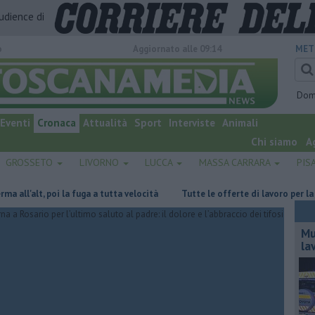
audience di
o
Aggiornato alle 09:14
MET
Dom
Eventi
Cronaca
Attualità
Sport
Interviste
Animali
Chi siamo
A
GROSSETO
LIVORNO
LUCCA
MASSA CARRARA
PIS
alt, poi la fuga a tutta velocità
​Tutte le offerte di lavoro per la regio
Mu
la