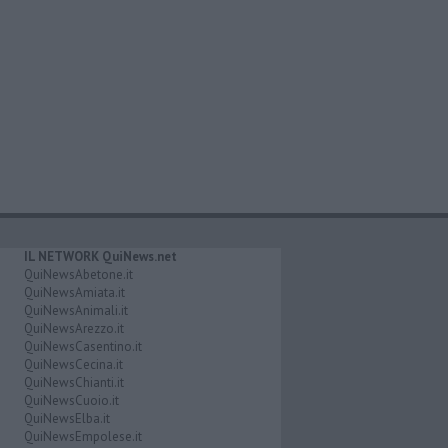
IL NETWORK QuiNews.net
QuiNewsAbetone.it
QuiNewsAmiata.it
QuiNewsAnimali.it
QuiNewsArezzo.it
QuiNewsCasentino.it
QuiNewsCecina.it
QuiNewsChianti.it
QuiNewsCuoio.it
QuiNewsElba.it
QuiNewsEmpolese.it