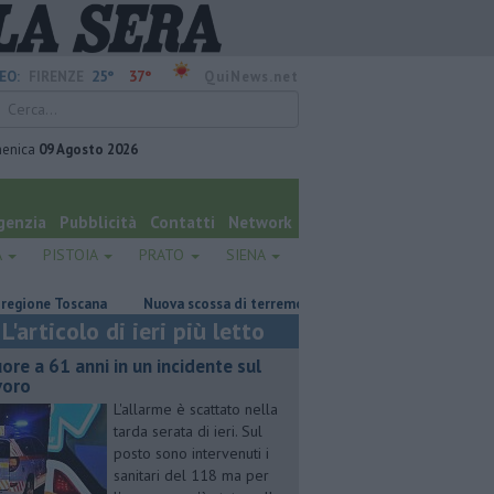
25°
37°
EO:
FIRENZE
QuiNews.net
enica
09 Agosto 2026
genzia
Pubblicità
Contatti
Network
A
PISTOIA
PRATO
SIENA
ne Toscana
Nuova scossa di terremoto a Pisa
Fiamme in abitazione
L'articolo di ieri più letto
ore a 61 anni in un incidente sul
voro
L'allarme è scattato nella
tarda serata di ieri. Sul
posto sono intervenuti i
sanitari del 118 ma per