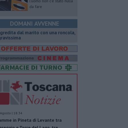
l'uomo non c'è stato nulla
da fare
DOMANI AVVENNE
gredita dal marito con una roncola,
gravissima
Agosto | 18.34
amme in Pineta di Levante tra
areggio e Torre del Lago, tre