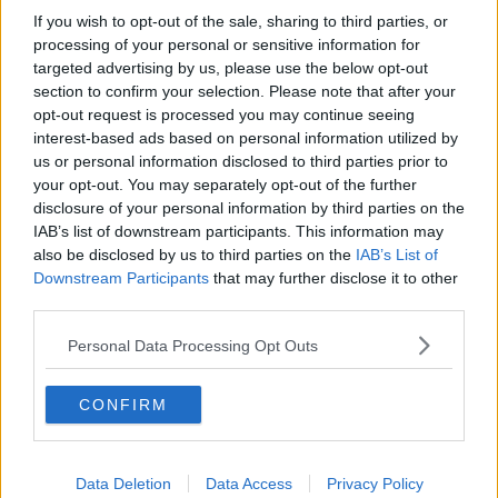
Donna morsa dal terribile ragno violino
If you wish to opt-out of the sale, sharing to third parties, or
processing of your personal or sensitive information for
Pericoloso traffico online di farmaci anti-Covid
targeted advertising by us, please use the below opt-out
section to confirm your selection. Please note that after your
A Careggi primo trapianto toscano di microbiota
opt-out request is processed you may continue seeing
interest-based ads based on personal information utilized by
Infezioni nosocomiali, la Toscana ha un piano
us or personal information disclosed to third parties prior to
your opt-out. You may separately opt-out of the further
Infezioni ospedaliere, formazione per 20mila
disclosure of your personal information by third parties on the
sanitari
IAB’s list of downstream participants. This information may
Allevamenti intensivi e benessere animale
also be disclosed by us to third parties on the
IAB’s List of
Downstream Participants
that may further disclose it to other
Coniglietto malato abbandonato in una scatola
third parties.
Personal Data Processing Opt Outs
Oli essenziali per allevamenti ittici più sostenibili
In terapia intensiva con la meningite B
CONFIRM
Va in discoteca e poi muore di meningite
Data Deletion
Data Access
Privacy Policy
Con la meningite tra palestre e discoteche