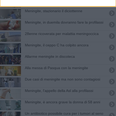
Meningite, stazionario il diciottenne
Meningite, in duemila dovranno fare la profilassi
28enne ricoverata per malattia meningoccica
Meningite, il ceppo C ha colpito ancora
Allarme meningite in discoteca
Alla messa di Pasqua con la meningite
Due casi di meningite ma non sono contagiosi
Meningite, l'appello della Asl alla profilassi
Meningite, è ancora grave la donna di 58 anni
Un antibiotico possibile cura per i tumori al seno