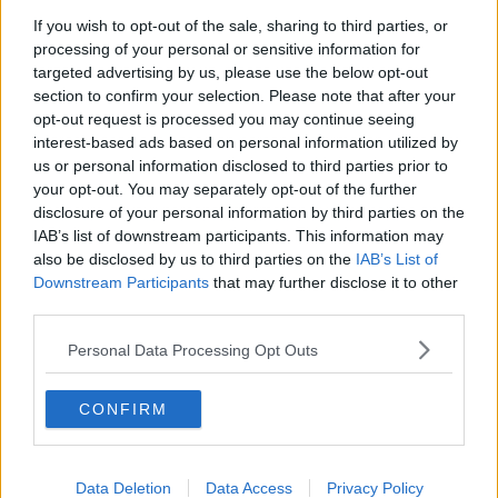
regionale alla Salute,
Luigi Marroni
.
If you wish to opt-out of the sale, sharing to third parties, or
Un doppio reparto che ospiterà i circa 32 mila pazienti
che ogni
processing of your personal or sensitive information for
anno transitano dalle corsie di Careggi per farsi curare i traumi agli
targeted advertising by us, please use the below opt-out
occhi, alle orecchie, alla gola o al naso. Per il momento
il reparto
section to confirm your selection. Please note that after your
di degenza di oculistica rimarrà all'interno del Cto, ma i due
opt-out request is processed you may continue seeing
poli sono collegati attraverso un sistema di monitor e
interest-based ads based on personal information utilized by
telecamere
che permetterà ai medici e agli infermieri del pronto
us or personal information disclosed to third parties prior to
soccorso di mettersi in contatto con gli specialisti presenti in reparto
your opt-out. You may separately opt-out of the further
per avere un consulto in tempo reale in caso di situazioni
disclosure of your personal information by third parties on the
particolarmente delicate.
IAB’s list of downstream participants. This information may
also be disclosed by us to third parties on the
IAB’s List of
Downstream Participants
that may further disclose it to other
third parties.
Il passaggio di Otorinolaringoiatria e Oculistica nel nuovo stabile,
Personal Data Processing Opt Outs
cui
si può accedere sia dal tradizionale ingresso di Careggi,
sia da via Pieraccini
, altro non è se non la fase 1 di un progetto
CONFIRM
con cui si punta a creare un
polo di emergenza urgenza di
rilevanza nazionale
, che
sarà pronto a metà del 2016
. Il
passaggio successivo è quello di trasferire il pronto soccorso
ortopedico dal Cto alla nuova struttura.
Data Deletion
Data Access
Privacy Policy