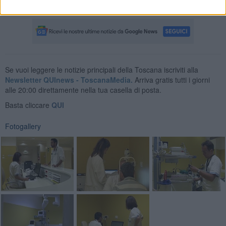
Costo complessivo dell'operazione: oltre 50 milioni di euro.
Se vuoi leggere le notizie principali della Toscana iscriviti alla
Newsletter QUInews - ToscanaMedia.
Arriva gratis tutti i giorni
alle 20:00 direttamente nella tua casella di posta.
Basta cliccare
QUI
Fotogallery