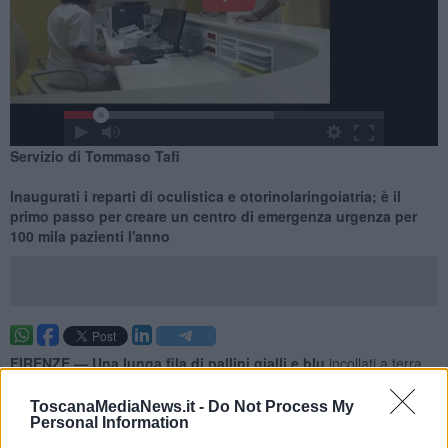
Servizio di Tommaso Tafi
Inaugurati i reparti di oculistica e otorinolaringoiatria; è il
primo passo per creare un centro di emergenza urgenza per
100 mila pazienti l'anno
FIRENZE —
Una lunga fila di pallini gialli e blu
incollati a terra
collega rispettivamente i vecchi edifici che ospitavano i reparti di
Oculistica e Otorinolaringoiatria
di Careggi, con il
nuovo pronto
ToscanaMediaNews.it -
Do Not Process My
soccorso
, inaugurato alla presenza del Direttore generale
Personal Information
dell'ospedale fiorentino,
Monica Calamai
, e dell'assessore