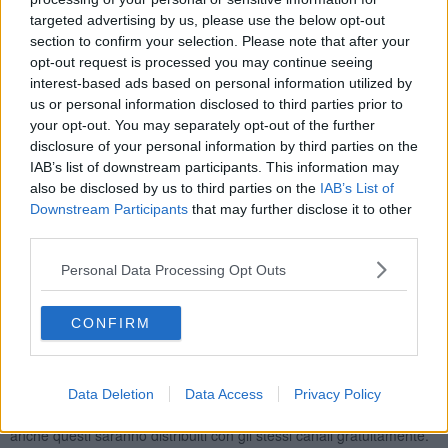
Dal Ridolfi
il Papa si sposterà verso il
Battistero
dove entrerà
targeted advertising by us, please use the below opt-out
facendo lo stesso percorso che i 2.200 delegati presenti al
section to confirm your selection. Please note that after your
convegno faranno invece la sera del 9 novembre, per entrare nella
opt-out request is processed you may continue seeing
Cattedrale di Santa Maria del Fiore. Qui, dopo il saluto del
interest-based ads based on personal information utilized by
presidente della Cei, cardinale
Angelo Bagnasco
, e tre
us or personal information disclosed to third parties prior to
testimonianze, il Papa parlerà alla Chiesa italiana.
your opt-out. You may separately opt-out of the further
"Prima della Messa - ha ricordato Betori - il Papa farà due gesti per
disclosure of your personal information by third parties on the
la città di Firenze pur non essendo quella giornata una visita
IAB’s list of downstream participants. This information may
ufficiale a Firenze. Papa Francesco pregherà davanti all'immagine
also be disclosed by us to third parties on the
IAB’s List of
della Madonna nella Basilica di Santissima Annunziata e poi
Downstream Participants
that may further disclose it to other
mangerà con un gruppo di "abituali frequentatori" alla mensa della
third parties.
Caritas di San Francesco Poverino, sempre in piazza Santissima
Annunziata. Poi, dopo un breve momento di riposo in
Personal Data Processing Opt Outs
Arcivescovado, il Pontefice partirà per recarsi allo stadio e
celebrare la Messa".
CONFIRM
"Al Franchi - ha continuato l'arcivescovo Betori - si entrerà solo con
il biglietto di invito, assolutamente gratuito, che verrà distribuito
attraverso le parrocchie, le associazioni e i movimenti, le scuole
cattoliche. Altri biglietti di ingresso, circa 6 mila, sono previsti per il
Data Deletion
Data Access
Privacy Policy
Ridolfi, da dove tra l'altro il Papa ripartirà alle 17 in elicottero, e
anche questi saranno distribuiti con gli stessi canali gratuitamente.