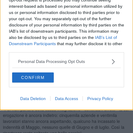
che la documentazione presentata dalle aziende viene bollata
interest-based ads based on personal information utilized by
come “irregolare”, le aziende non possono quindi lavorare e
us or personal information disclosed to third parties prior to
riuscire a parlare con qualcuno per risolvere il problema".
your opt-out. You may separately opt-out of the further
disclosure of your personal information by third parties on the
IAB’s list of downstream participants. This information may
also be disclosed by us to third parties on the
IAB’s List of
“Il problema principale è quello dei Durc, il documento unico di
Downstream Participants
that may further disclose it to other
regolarità contributiva che le aziende devono farsi rilasciare
third parties.
dall'Inps per poter lavorare - spiega il segretario generale di
Confartigianato Imprese Firenze, Jacopo Ferretti - Un decreto
Personal Data Processing Opt Outs
governativo ha previsto che venissero rimandati i versamenti Inps
relativi ai contributi del mese di maggio: peccato che i sistemi
dell'Inps non riconoscano questa novità e identifichino il Durc come
CONFIRM
irregolare. L'irregolarità potrebbe essere sanata velocemente ma
dialogare con gli uffici dell'Inps che sono ancora in smart working è
difficile. Questo provoca un aggravio di tempi e costi per le imprese
Data Deletion
Data Access
Privacy Policy
assolutamente inaccettabile”.
“Per non parlare della cassa integrazione - continua Ferretti - la cui
erogazione è ancora indietro: cinquemila aziende e ventimila
lavoratori stanno ancora aspettando, qualcuno ha incassato le
indennità di Maggio, nessuno quelle di Giugno e di luglio. Così la
ripartenza resta soltanto una bella parola”.