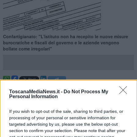
Confartigianato: "L'istituto non ha recepito le nuove misure
burocratiche e fiscali del governo e le aziende vengono
bollate come irregolari"
FIRENZE —
Tremila aziende toscane rischiano di non poter
ToscanaMediaNews.it -
Do Not Process My
riprendere a lavorare, soprattutto nel settore dell'edilizia, per una
Personal Information
sorta di corto circuito burocratico-organizzativo degli uffici Inps di
Firenze.
If you wish to opt-out of the sale, sharing to third parties, or
"Una situazione più che kafkiana: il personale dell'Inps è ancora in
processing of your personal or sensitive information for
smart working e l'Istituto non ha recepito le misure di
targeted advertising by us, please use the below opt-out
alleggerimento burocratico e fiscale previste dai decreti del
section to confirm your selection. Please note that after your
Governo - scrive in una nota Confartigianato Firenze - Il risultato è
opt-out request is processed you may continue seeing