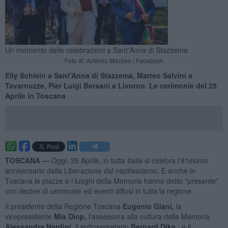
Un momento delle celebrazioni a Sant'Anna di Stazzema
Foto di: Antonio Mazzeo / Facebook
Elly Schlein a Sant'Anna di Stazzema, Matteo Salvini a
Tavarnuzze, Pier Luigi Bersani a Livorno. Le cerimonie del 25
Aprile in Toscana
TOSCANA —
Oggi, 25 Aprile, in tutta Italia si celebra l'81esimo
anniversario dalla Liberazione dal nazifascismo. E anche in
Toscana le piazze e i luoghi della Memoria hanno detto "presente"
con decine di cerimonie ed eventi diffusi in tutta la regione.
Il presidente della Regione Toscana
Eugenio Giani,
la
vicepresidente
Mia Diop,
l’assessora alla cultura della Memoria
Alessandra Nardini,
il sottosegretario
Bernard Dika,
e il