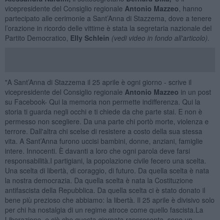
vicepresidente del Consiglio regionale
Antonio Mazzeo
, hanno
partecipato alle cerimonie a Sant’Anna di Stazzema, dove a tenere
l’orazione in ricordo delle vittime è stata la segretaria nazionale del
Partito Democratico,
Elly Schlein
(vedi video in fondo all'articolo).
"A Sant’Anna di Stazzema il 25 aprile è ogni giorno - scrive il
vicepresidente del Consiglio regionale
Antonio Mazzeo
in un post
su Facebook- Qui la memoria non permette indifferenza. Qui la
storia ti guarda negli occhi e ti chiede da che parte stai. E non è
permesso non scegliere. Da una parte chi portò morte, violenza e
terrore. Dall'altra chi scelse di resistere a costo della sua stessa
vita. A Sant’Anna furono uccisi bambini, donne, anziani, famiglie
intere. Innocenti. È davanti a loro che ogni parola deve farsi
responsabilità.I partigiani, la popolazione civile fecero una scelta.
Una scelta di libertà, di coraggio, di futuro. Da quella scelta è nata
la nostra democrazia. Da quella scelta è nata la Costituzione
antifascista della Repubblica. Da quella scelta ci è stato donato il
bene più prezioso che abbiamo: la libertà. Il 25 aprile è divisivo solo
per chi ha nostalgia di un regime atroce come quello fascista.La
Liberazione, e ciò che questa giornata rappresenta, sono un