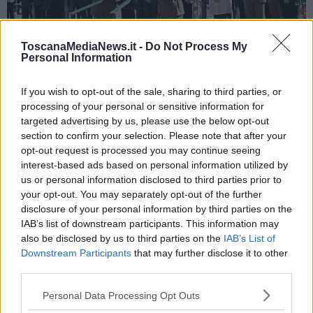
ToscanaMediaNews.it -
Do Not Process My
Personal Information
If you wish to opt-out of the sale, sharing to third parties, or
La cerimonia a Firenze (Foto di Antonello Serino - Met Ufficio
processing of your personal or sensitive information for
Stampa)
targeted advertising by us, please use the below opt-out
A
Grosseto
, dopo la deposizione di una corona d’alloro alla
section to confirm your selection. Please note that after your
cittadella dello studente e una in piazza della Libertà, un corteo si è
opt-out request is processed you may continue seeing
snodato tra le vie del centro storico fino al Palazzo della Provincia,
interest-based ads based on personal information utilized by
dove si è svolta la cerimonia ufficiale con un intervento
us or personal information disclosed to third parties prior to
dell'assessore regionale all’agricoltura
Leonardo Marras.
your opt-out. You may separately opt-out of the further
A Pisa
, le celebrazioni del 25 Aprile sono state dedicate quest’anno
disclosure of your personal information by third parties on the
a
Fausta Giani Cecchini
, partigiana, prima donna sindaco di Pisa
IAB’s list of downstream participants. This information may
e poi presidente della Provincia. Cuore della cerimonia la
also be disclosed by us to third parties on the
IAB’s List of
centralissima Piazza XX Settembre con gli interventi di istituzioni e
Downstream Participants
that may further disclose it to other
associazioni. Alle 18,30 alle Logge di Banchi si terrà il concerto a
third parties.
cura della Società Filarmonica Pisana.
Personal Data Processing Opt Outs