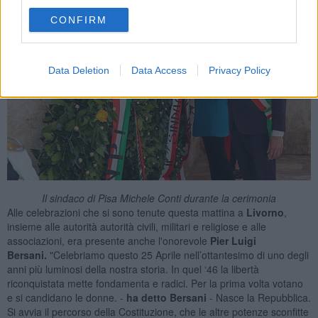
CONFIRM
Data Deletion
Data Access
Privacy Policy
Il sindaco di Pisa Michele Conti durante la cerimonia
Alle celebrazioni che si sono tenute questa mattina a
Livorno
,
insieme alle autorità autorità civili, militari e religiose e alle
associazioni, era presente anche l'onorevole
Pier Luigi
Bersani.
"Celebriamo questo 25 Aprile nell’ottantesimo di uno degli
anni più luminosi della nostra storia. In quel ‘46 la libertà
riconquistata mette fondamenta e radici. Per la prima volta votano
e si candidano le donne. -
ha detto Bersani
- Nasce la Repubblica.
Si avvia il percorso della Costituzione, che le altre potenze sconfitte