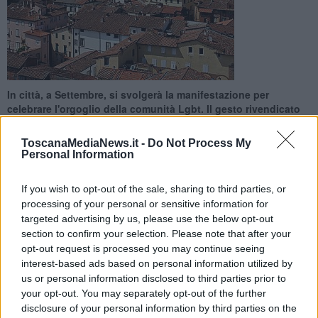
In città, a Settembre, si svolgerà la manifestazione per
celebrare l'orgoglio della comunità Lgbt. Il gesto rivendicato
da un movimento di destra
ToscanaMediaNews.it -
Do Not Process My
Personal Information
If you wish to opt-out of the sale, sharing to third parties, or
processing of your personal or sensitive information for
LUCCA —
"Stop gay pride, Lucca non vi vuole". Questo il testo di
targeted advertising by us, please use the below opt-out
alcuni volantini che sono apparsi nel centro di Lucca, in vista della
section to confirm your selection. Please note that after your
manifestazione che si terrà proprio tra le mura il prossimo 7
opt-out request is processed you may continue seeing
Settembre.
interest-based ads based on personal information utilized by
Il volantino riporta l'immagine di una pantera, simbolo araldico della
us or personal information disclosed to third parties prior to
città, che allunga gli artigli su un gruppo di persone raffiguranti la
your opt-out. You may separately opt-out of the further
comunità Lgbt. Un gesto rivendicato dal movimento
Rete dei
disclosure of your personal information by third parties on the