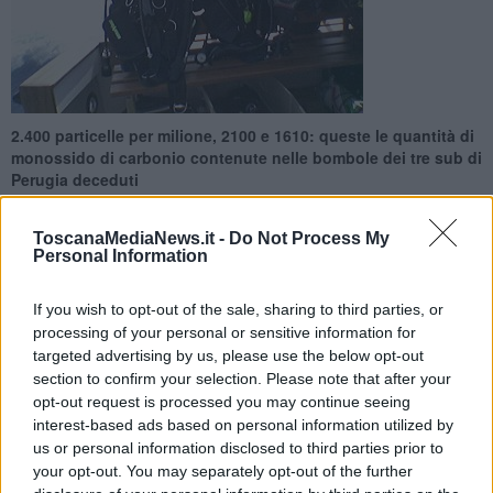
​2.400 particelle per milione, 2100 e 1610: queste le quantità di
monossido di carbonio contenute nelle bombole dei tre sub di
Perugia deceduti
ToscanaMediaNews.it -
Do Not Process My
Personal Information
If you wish to opt-out of the sale, sharing to third parties, or
PERUGIA —
2.400 particelle per milione, 2100 e 1610:
queste le
processing of your personal or sensitive information for
quantità di monossido di carbonio contenute nelle bombole
targeted advertising by us, please use the below opt-out
dei tre sub di Perugia deceduti
il 10 agosto scorso durante
section to confirm your selection. Please note that after your
un'immersione al largo delle isole Formiche
,
dieci volte tanto
opt-out request is processed you may continue seeing
quello che una persona può tollerare.
interest-based ads based on personal information utilized by
I dati sono stati depositati dal consulente tecnico nominato dalla
us or personal information disclosed to third parties prior to
procura di Grosseto che
ha iniziato anche l'esame sulle altre
your opt-out. You may separately opt-out of the further
bombole usate dai sub non deceduti e su tutto il resto della