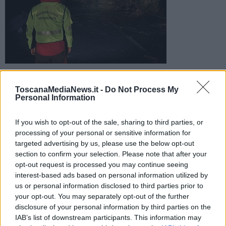
Nei territori irraggiungibili per via delle frane, soccorso alpino
e vigili del fuoco hanno trasportato a piedi le bombole per
ToscanaMediaNews.it -
Do Not Process My
raggiungere una coppia
Personal Information
If you wish to opt-out of the sale, sharing to third parties, or
processing of your personal or sensitive information for
targeted advertising by us, please use the below opt-out
section to confirm your selection. Please note that after your
MARRADI —
Isolati dal maltempo nella frazione di Lutiano a
opt-out request is processed you may continue seeing
Marradi, marito e moglie anziani sono stati soccorsi con l'ossigeno
interest-based ads based on personal information utilized by
trasportato a piedi in bombole da squadre di soccorso alpino e vigili
us or personal information disclosed to third parties prior to
del fuoco.
your opt-out. You may separately opt-out of the further
Resta difficile la situazione in Alto Mugello, dove sono isolate
disclosure of your personal information by third parties on the
centinaia di persone che abitano in frazioni rese irraggiungibili da
IAB’s list of downstream participants. This information may
crolli e smottamenti. Palazzuolo sul Senio è raggiungibile solo dai