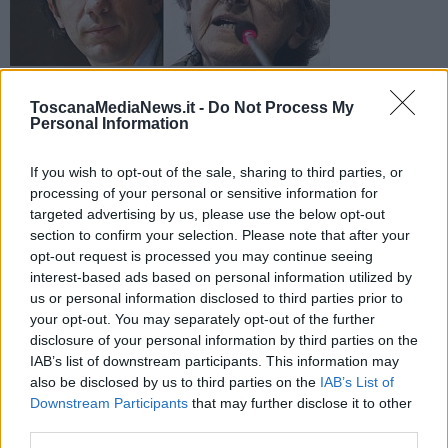
Marco Cappato e Mina Welby
I due esponenti dell'associazione Luca Coscioni erano
ToscanaMediaNews.it -
Do Not Process My
Personal Information
accusati di istigazione o aiuto al suicidio per la morte di
Davide Trentini, malato di Sla
If you wish to opt-out of the sale, sharing to third parties, or
processing of your personal or sensitive information for
targeted advertising by us, please use the below opt-out
section to confirm your selection. Please note that after your
opt-out request is processed you may continue seeing
MASSA CARRARA —
La corte d'assise di Massa ha assolto
interest-based ads based on personal information utilized by
"perché il fatto non sussiste" Mina Welby e Marco Cappato. I due
us or personal information disclosed to third parties prior to
esponenti dell'associazioni Luca Coscioni erano accusati di aiuto al
your opt-out. You may separately opt-out of the further
suicidio per la morte di
Davide Trentini.
Trentini è deceduto il 13
disclosure of your personal information by third parties on the
Aprile 2017 a 53 anni in una clinica svizzera: era malato di Sla.
IAB’s list of downstream participants. This information may
Dopo il decesso di Trentini, Welby si è autodenunciata insieme al
also be disclosed by us to third parties on the
IAB’s List of
tesoriere dell'associazione Marco Cappato.
Downstream Participants
that may further disclose it to other
third parties.