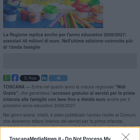
La Regione replica anche per l'anno educativo 2026/2027:
stanziati 40 milioni di euro. Nell'ultima edizione coinvolte più
di 15mila famiglie
TOSCANA —
Entra nel quarto anno la misura regionale
"Nidi
Gratis"
, che garantisce l’
accesso gratuito ai servizi per la prima
infanzia alle famiglie con Isee fino a 40mila euro
anche per il
prossimo anno educativo 2026/2027.
Nei giorni scorsi, infatti, è stato pubblicato l’avviso rivolto ai Comuni,
che dovranno stilare l’elenco dei servizi per la prima infanzia,
pubblici e privati, nei quali sarà possibile beneficiare dei contributi.
Le amministrazioni comunali avranno tempo fino al 24 Aprile,
ToscanaMediaNews.it -
Do Not Process My
mentre a Giugno verrà pubblicato lo specifico bando.