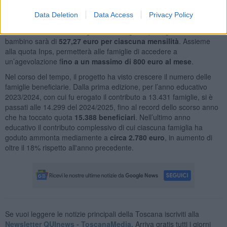
favorire la conciliazione tra tempi di vita e di lavoro delle giovani
famiglie".
Data Deletion
Data Access
Privacy Policy
Il contributo massimo erogato dalla Regione per ogni bambina o
bambino sarà di
527,27 euro per ciascuna mensilità
. Assieme
alla quota Inps, permetterà alle famiglie di accedere a
un’agevolazione f
ino a un massimo di 800 euro al mese
.
Nel corso del tempo, il progetto ha visto crescere il numero delle
famiglie beneficiarie. Dalla prima edizione, per l’anno educativo
2023/2024, con cui fu erogato il contributo a 13.431 famiglie, si è
passati alle 14.299 del 2024/2025, fino al record dello scorso anno
che ha toccato quota
15.388 beneficiari
. Nell’ultimo anno
educativo il contributo complessivo di cui ciascuna famiglia ha
goduto ammonta mediamente a
circa 2.780 euro
, in aumento di
oltre il 18% rispetto all'anno precedente.
Se vuoi leggere le notizie principali della Toscana iscriviti alla
Newsletter QUInews - ToscanaMedia.
Arriva gratis tutti i giorni