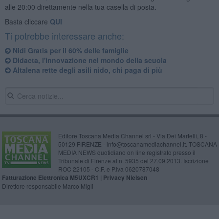
alle 20:00 direttamente nella tua casella di posta.
Basta cliccare
QUI
Ti potrebbe interessare anche:
Nidi Gratis per il 60% delle famiglie
Didacta, l'innovazione nel mondo della scuola
Altalena rette degli asili nido, chi paga di più
Editore Toscana Media Channel srl - Via Dei Martelli, 8 -
50129 FIRENZE - info@toscanamediachannel.it. TOSCANA
MEDIA NEWS quotidiano on line registrato presso il
Tribunale di Firenze al n. 5935 del 27.09.2013. Iscrizione
ROC 22105 - C.F. e P.Iva 0620787048
Fatturazione Elettronica M5UXCR1 |
Privacy Nielsen
Direttore responsabile Marco Migli
Powered by
Aperion.it