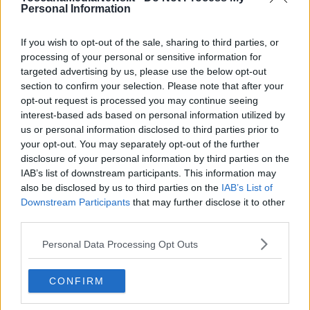
Personal Information
If you wish to opt-out of the sale, sharing to third parties, or
processing of your personal or sensitive information for
"Confermiamo un impegno che questa Giunta ha assunto fin dal
targeted advertising by us, please use the below opt-out
suo insediamento: garantire che il nido sia un diritto di ogni
section to confirm your selection. Please note that after your
bambina e di ogni bambino toscano, indipendentemente dal reddito
opt-out request is processed you may continue seeing
della famiglia in cui è nato - ha commentato il presidente Eugenio
interest-based ads based on personal information utilized by
Giani - in tre anni abbiamo accompagnato decine di migliaia di
famiglie, ampliato progressivamente la platea dei beneficiari,
us or personal information disclosed to third parties prior to
portando la
soglia Isee da 35mila a 40mila euro
, e visto crescere
your opt-out. You may separately opt-out of the further
in modo significativo la quota di bambini 0-3 che frequentano i
disclosure of your personal information by third parties on the
servizi educativi per la prima infanzia".
IAB’s list of downstream participants. This information may
also be disclosed by us to third parties on the
IAB’s List of
Il
budget
complessivo stanziato per la misura è di
40 milioni di
Downstream Participants
that may further disclose it to other
euro
, garantiti dal cofinanziamento del Programma regionale
third parties.
Toscana Fse+ 2021-2027. "Il nostro obiettivo è consolidare e
rendere strutturale questa misura - ha sottolineato Alessandra
Personal Data Processing Opt Outs
Nardini, assessora all’Educazione e all'Istruzione - questa nasce
dalla consapevolezza dell'importantissimo valore pedagogico del
nido,
un servizio fondamentale per combattere povertà
CONFIRM
educativa e disuguaglianze fin dalla prima infanzia
,
promuovere il successo formativo successivo e poi anche per