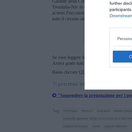
Garante della Concorrenza e del Mercato p
further disc
Trenitalia-Ntv in modo che per i pendolari 
participants
ai treni
Frecciarossa
che Italo. Tanto più ch
Downstream 
tutto il circuito alta Velocità Torino – Mi
Persona
Se vuoi leggere le notizie principali della T
Arriva gratis tutti i giorni alle 20:00 dirett
Basta cliccare
QUI
Ti potrebbe interessare anche:
"Sospendere la prenotazione per i pe
Tag
trenitalia
firenze
toscana
emilia-rom
autorità garante della concorrenza e del me
milano-bologna
roma
napoli-salerno