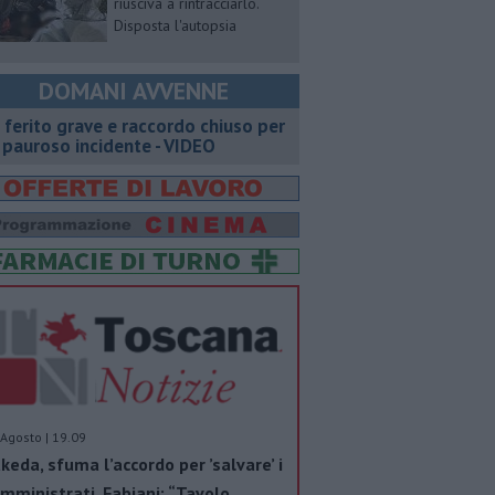
riusciva a rintracciarlo.
Disposta l'autopsia
DOMANI AVVENNE
 ferito grave e raccordo chiuso per
 pauroso incidente - VIDEO
Agosto | 19.09
keda, sfuma l’accordo per ’salvare’ i
mministrati. Fabiani: “Tavolo