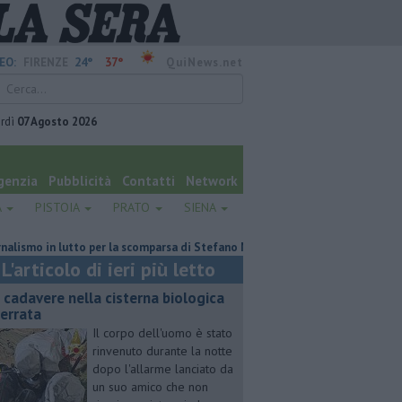
24°
37°
EO:
FIRENZE
QuiNews.net
rdì
07 Agosto 2026
genzia
Pubblicità
Contatti
Network
A
PISTOIA
PRATO
SIENA
o in lutto per la scomparsa di Stefano Marcelli
Contagiata da legionell
L'articolo di ieri più letto
 cadavere nella cisterna biologica
terrata
Il corpo dell'uomo è stato
rinvenuto durante la notte
dopo l'allarme lanciato da
un suo amico che non