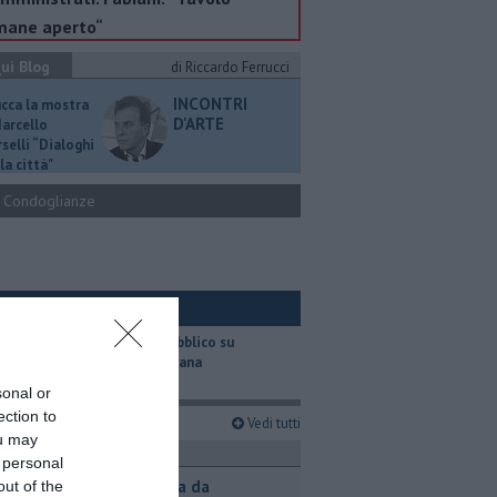
mane aperto“
ui Blog
di Riccardo Ferrucci
INCONTRI
ucca la mostra
D'ARTE
Marcello
selli “Dialoghi
la città"
Condoglianze
ui Ambiente
​Il trasporto pubblico su
gomma in Toscana
sonal or
ection to
imi articoli
Vedi tutti
ou may
ronaca
 personal
Contagiata da
out of the