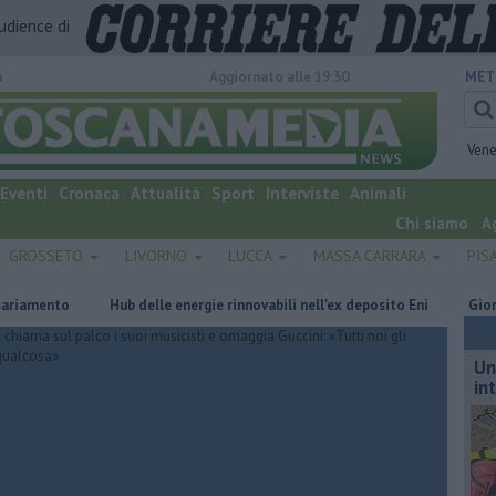
audience di
o
Aggiornato alle 19:30
MET
Vene
Eventi
Cronaca
Attualità
Sport
Interviste
Animali
Chi siamo
A
GROSSETO
LIVORNO
LUCCA
MASSA CARRARA
PIS
mento
Hub delle energie rinnovabili nell'ex deposito Eni
Giornalism
Un
in