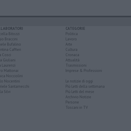
LLABORATORI
CATEGORIE
ella Bitozzi
Politica
io Braccini
Lavoro
hele Bufalino
Arte
ntina Caffieri
Cultura
a Cosci
Cronaca
a Giuliani
Attualità
 Laurenzi
Trasmissioni
ro Mattonai
Imprese & Professioni
ica Nocciolini
lo Nocentini
Le notizie di oggi
iele Santarnecchi
Più Letti della settimana
a Silvi
Più Letti del mese
Archivio Notizie
Persone
Toscani in TV