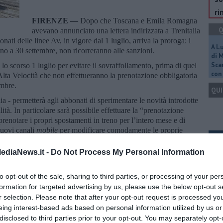
ri
FIRENZE —
Dopo che Toscana e Emila Romagna
Q
avevano annunciato una lettera indirizzata a Trenitalia
nati delle linee Av, in vigore dal 1 luglio, arriva la proroga: i
A L
no a 30 settembre, non ricorreranno alle sanzioni.
di 
Scar
 lo scorso 1 luglio per evitare il sovraffollamento, prima di quel
con 
’Alta Velocità che non effettueranno la prenotazione obbligatoria
embre.
QUI
a - permetterà agli abbonati di sperimentare le novità introdotte
tà. In particolare sarà possibile effettuare la “prenotazione
prenotare i propri spostamenti in treno per l’intero mese e di
nuovi canali
mobile
per modificare comodamente le proprie
Q
ediaNews.it -
Do Not Process My Personal Information
V, che non abbia provveduto ad effettuare la prenotazione del
, potrà fino al 30 settembre salire sul treno e viaggiare senza
to opt-out of the sale, sharing to third parties, or processing of your per
formation for targeted advertising by us, please use the below opt-out s
Ult
 si è resa necessaria per non far correre ai clienti il rischio di
r selection. Please note that after your opt-out request is processed y
.
C
eing interest-based ads based on personal information utilized by us or
na lettera all’Autorità di Regolazione dei Trasporti e all’Autorità
disclosed to third parties prior to your opt-out. You may separately opt-