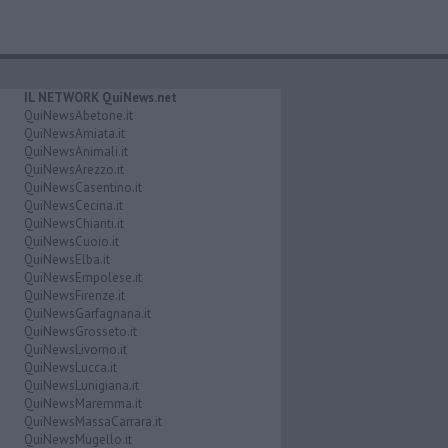
IL NETWORK QuiNews.net
QuiNewsAbetone.it
QuiNewsAmiata.it
QuiNewsAnimali.it
QuiNewsArezzo.it
QuiNewsCasentino.it
QuiNewsCecina.it
QuiNewsChianti.it
QuiNewsCuoio.it
QuiNewsElba.it
QuiNewsEmpolese.it
QuiNewsFirenze.it
QuiNewsGarfagnana.it
QuiNewsGrosseto.it
QuiNewsLivorno.it
QuiNewsLucca.it
QuiNewsLunigiana.it
QuiNewsMaremma.it
QuiNewsMassaCarrara.it
QuiNewsMugello.it