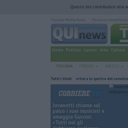
Questo sito contribuisce alla 
Toscana Media News
Percorso semplificat
quotidiano online.
Home
Politica
Lavoro
Arte
Cultura
TOSCANA
FIRENZE
AREZZO
l'ha fatta
Retiambiente, il dopo Fortini e lo spettro del commissaria
Tutti i titoli:
Jovanotti chiama sul
palco i suoi musicisti e
omaggia Guccini:
«Tutti noi gli