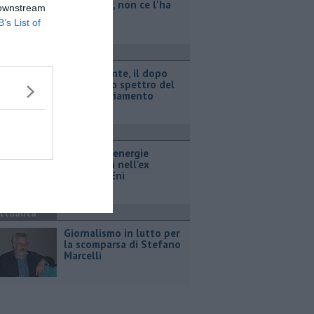
legionella, non ce l'ha
 downstream
fatta
B’s List of
ttualità
Retiambiente, il dopo
Fortini e lo spettro del
commissariamento
ttualità
Hub delle energie
rinnovabili nell'ex
deposito Eni
ttualità
Giornalismo in lutto per
la scomparsa di Stefano
Marcelli