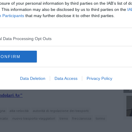
er proporre di attivare una sorta di “abbonamento unico”
losure of your personal information by third parties on the IAB’s list of
dell’Alta Velocità sarà possibile accedere indifferentemente sia
. This information may also be disclosed by us to third parties on the
IA
e gli orari delle due imprese si integrerebbero perfettamente su
Participants
that may further disclose it to other third parties.
lano – Bologna – Firenze – Roma – Napoli - Salerno."
A
l Data Processing Opt Outs
A
CONFIRM
oscana iscriviti alla
Newsletter QUInews - ToscanaMedia.
amente nella tua casella di posta.
Data Deletion
Data Access
Privacy Policy
A
ndolari Av"
agna
alta velocità
autorità di regolazione dei trasporti
rcato
nuovo trasporto viaggiatori
treno
frecciarossa
torino