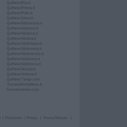
QuiNewsPisa.it
QuiNewsPistoia.it
QuiNewsPrato.it
QuiNewsSiena.it
QuiNewsValbisenzio.it
QuiNewsValdarno.it
QuiNewsValdelsa.it
QuiNewsValdera.it
QuiNewsValdichiana.it
QuiNewsValdicornia.it
QuiNewsValdinievole.it
QuiNewsValdisieve.it
QuiNewsValtiberina.it
QuiNewsVersilia.it
QuiNewsVolterra.it
QuiNewsTango.com
ToscanaMediaNews.it
Fiorentinanews.com
e
|
Disclaimer
|
Privacy
|
Privacy Nielsen
|