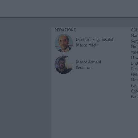
REDAZIONE
CO
Marc
Direttore Responsabile
Serg
Marco Migli
Mic
Vale
Elis
Marco Armeni
Lind
Redattore
Dina
Piet
Mon
Pao
Gabr
Paol