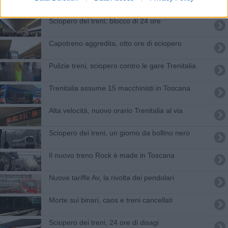
Sciopero dei treni, blocco di 24 ore
Capotreno aggredita, otto ore di sciopero
Pulizie treni, sciopero contro le gare Trenitalia
Trenitalia assume 15 macchinisti in Toscana
Alta velocità, nuovo orario Trenitalia al via
Sciopero dei treni, un giorno da bollino nero
Il nuovo treno Rock è made in Toscana
Nuove tariffe Av, la rivolta dei pendolari
Morte sui binari, caos e treni cancellati
Sciopero dei treni, 24 ore di disagi