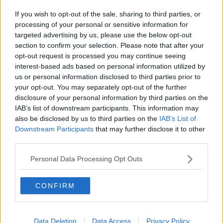
Linea Faentina, stop ai treni per tre settimane
If you wish to opt-out of the sale, sharing to third parties, or
Treni in tilt per un guasto sull'Alta Velocità
processing of your personal or sensitive information for
targeted advertising by us, please use the below opt-out
section to confirm your selection. Please note that after your
Treni a rilento tra guasto e cantieri
opt-out request is processed you may continue seeing
interest-based ads based on personal information utilized by
Primavera di cantieri sui binari
us or personal information disclosed to third parties prior to
your opt-out. You may separately opt-out of the further
Raddoppio ferroviario, i lavori fermano i treni
disclosure of your personal information by third parties on the
IAB’s list of downstream participants. This information may
AV Roma-Firenze, i lavori deviano i treni
also be disclosed by us to third parties on the
IAB’s List of
Downstream Participants
that may further disclose it to other
Lavori sui binari e scatta lo stop ai treni
third parties.
Lavori sui binari, stop ai treni nel weekend
Personal Data Processing Opt Outs
Referendum, quando e come si vota, il fac simile
CONFIRM
della scheda
Col martelletto distrugge vetri e telecamere del
treno
Data Deletion
Data Access
Privacy Policy
Writer imbrattavano i treni in mezza Toscana