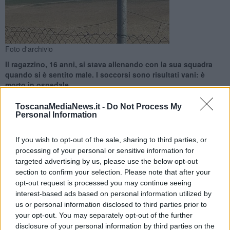
Foto d'archivio
Il ragazzino, 16 anni, si stava allenando con la sua squadra
quando si è sentito male. I soccorsi sono risultati vani: è
morto in ospedale
ToscanaMediaNews.it -
Do Not Process My
Personal Information
If you wish to opt-out of the sale, sharing to third parties, or
PERGINE LATERINA —
I capogiri durante gli allenamenti in
processing of your personal or sensitive information for
campo, poi per il giovanissimo calciatore la situazione è precipitata
targeted advertising by us, please use the below opt-out
e per lui non c'è stato nulla da fare: è morto in ospedale. Dramma
section to confirm your selection. Please note that after your
nel tardo pomeriggio di ieri 17 Novembre in Valdarno aretino dove
opt-out request is processed you may continue seeing
un malore è risultato fatale al 16enne intento ad allenarsi con la
interest-based ads based on personal information utilized by
sua squadra, la Juniores dell'Arno Castiglione Laterina.
us or personal information disclosed to third parties prior to
your opt-out. You may separately opt-out of the further
Secondo le ricostruzioni il ragazzino ha iniziato a sentirsi male
disclosure of your personal information by third parties on the
intorno alle 18,30 e si è fermato in campo. Allertati i soccorsi, con