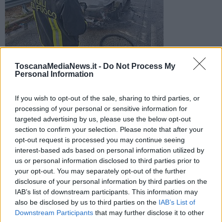
I vigili del fuoco sul luogo dell'incendio
ToscanaMediaNews.it -
Do Not Process My
Il forte odore di bruciato ha messo in allarme il conducente
Personal Information
che è riuscito a fermare il veicolo. L'allarme, i soccorsi, gli
accertamenti sulle cause
If you wish to opt-out of the sale, sharing to third parties, or
processing of your personal or sensitive information for
targeted advertising by us, please use the below opt-out
section to confirm your selection. Please note that after your
opt-out request is processed you may continue seeing
PISA —
Paura ieri pomeriggio nel tratto pisano dell'Aurelia dove
interest-based ads based on personal information utilized by
un'auto si è incendiata improvvisamente. Avvertito il forte odore di
us or personal information disclosed to third parties prior to
bruciato, il conducente ha fatto in tempo ad accostare fermando il
your opt-out. You may separately opt-out of the further
veicolo al margine della carreggiata per poi fuggire e mettersi in
disclosure of your personal information by third parties on the
salvo.
IAB’s list of downstream participants. This information may
also be disclosed by us to third parties on the
IAB’s List of
La strada statale 1, teatro dell'incendio, è stata raggiunta dai vigili
Downstream Participants
that may further disclose it to other
del fuoco che hanno spento il fuoco e messo in sicurezza l'area