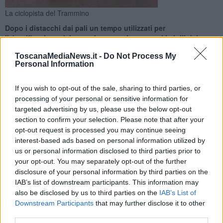
La ciclopista del Trammino
Dopo i distacchi dai pali un tempo utilizzati per
l'elettrificazione del trammino sono intervenuti i vigili del
fuoco. Stop a bici e pedoni
ToscanaMediaNews.it -
Do Not Process My
Personal Information
If you wish to opt-out of the sale, sharing to third parties, or
processing of your personal or sensitive information for
targeted advertising by us, please use the below opt-out
PISA —
Distacchi di cemento provocati dal maltempo dai pali un
section to confirm your selection. Please note that after your
tempo usati per l'elettrificazione del trammino fra Pisa e Tirrenia:
ecco perché a Pisa la polizia municipale con apposita ordinanza ha
opt-out request is processed you may continue seeing
chiuso al transito pedonale e ciclabile il tratto della ciclopista del
interest-based ads based on personal information utilized by
Trammino compreso tra San Piero a Grado e Marina di Pisa.
us or personal information disclosed to third parties prior to
your opt-out. You may separately opt-out of the further
La decisione è stata assunta sulla base del verbale redatto dai vigili
disclosure of your personal information by third parties on the
del fuoco, intervenuti ieri a seguito del maltempo e alla
IAB’s list of downstream participants. This information may
segnalazione di distacchi di cemento dai vecchi pali.
also be disclosed by us to third parties on the
IAB’s List of
Downstream Participants
that may further disclose it to other
third parties.