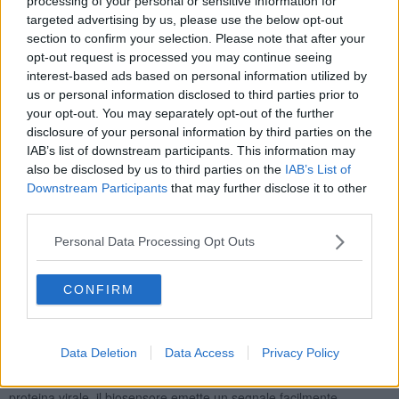
processing of your personal or sensitive information for
Lego
, perché utilizza una struttura modulare e flessibile, pensata
targeted advertising by us, please use the below opt-out
per essere facilmente adattabile a diversi target molecolari.
section to confirm your selection. Please note that after your
opt-out request is processed you may continue seeing
interest-based ads based on personal information utilized by
us or personal information disclosed to third parties prior to
"Il biosensore è stato realizzato applicando sia le metodologie
your opt-out. You may separately opt-out of the further
classiche di produzione di proteine ricombinanti, ma anche
disclosure of your personal information by third parties on the
l’
applicazione di tecnologie di nuova concezione
, come per
IAB’s list of downstream participants. This information may
esempio la
click chemistry
- ha spiegato
Eleonora da Pozzo
,
also be disclosed by us to third parties on the
IAB’s List of
dell'Università di Pisa - grazie a queste conoscenze, derivate da
Downstream Participants
that may further disclose it to other
ambiti diversi, abbiamo potuto realizzare un biosensore capace di
third parties.
rilevare quantità minime di proteina virale
con una sensibilità fino
a livelli sub-nanomolari
".
Personal Data Processing Opt Outs
Il cuore del sensore è una proteina ingegnerizzata che unisce
tre funzioni in una sola sequenza.
Una parte della proteina
rappresenta il bersaglio da riconoscere, ed è stata costruita
CONFIRM
basandosi su frammenti della proteina Spike, una parte centrale è
progettata per legarsi alla proteina Spike del virus, se presente. La
terza parte, infine, contenente la proteina fluorescente verde,
Data Deletion
Data Access
Privacy Policy
agisce come una "lampadina"
e produce un segnale
fluorescente quando il virus è presente. Così, a contatto con la
proteina virale, il biosensore emette un segnale facilmente