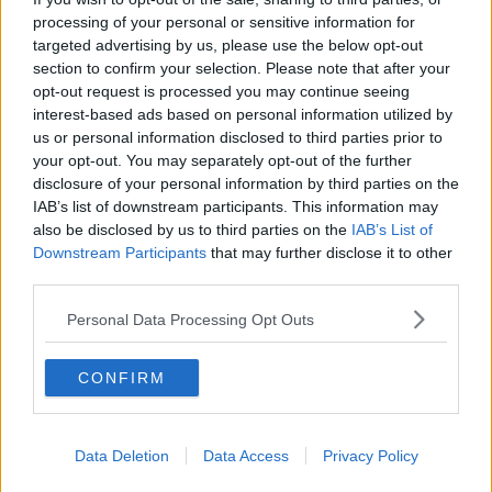
Lo studio si sofferma infatti sui benefici di un alveare robotico in
processing of your personal or sensitive information for
grado di monitorare e interagire con le
colonie di api
, insetti che
targeted advertising by us, please use the below opt-out
svolgono un ruolo centrale nella produzione delle colture e nel
section to confirm your selection. Please note that after your
mantenimento della biodiversità e della stessa vita. Le loro colonie
sono tuttavia minate da malattie, parassiti, predatori alloctoni di
opt-out request is processed you may continue seeing
specie aliena, mutamenti climatici e processi di industrializzazione o
interest-based ads based on personal information utilized by
abuso di agrochimici.
us or personal information disclosed to third parties prior to
your opt-out. You may separately opt-out of the further
disclosure of your personal information by third parties on the
IAB’s list of downstream participants. This information may
also be disclosed by us to third parties on the
IAB’s List of
Ecco che le nuove tecnologie possono rivelarsi amiche degli
Downstream Participants
that may further disclose it to other
animali, in questo caso con un alveare robot in grado tra le altre
third parties.
cose di
interagire termicamente con le colonie
di
Apis mellifera
messe a repentaglio nelle stagioni fredde.
Personal Data Processing Opt Outs
"Le api - spiega la nota della Scuola Sant'Anna di Pisa -
sopravvivono infatti all'inverno come colonia, a differenza di vespe
e bombi, ma essendo ectotermi, adottano strategie basate su
CONFIRM
comportamenti collettivi
per raggiungere e mantenere una soglia
di temperatura che consenta loro di essere attive e rimanere vitali.
La strategia chiave è il '
glomere
' invernale, costituito da una fitta
Data Deletion
Data Access
Privacy Policy
aggregazione di api. All’interno del glomere si crea un
microclima
ottimale
per le api".