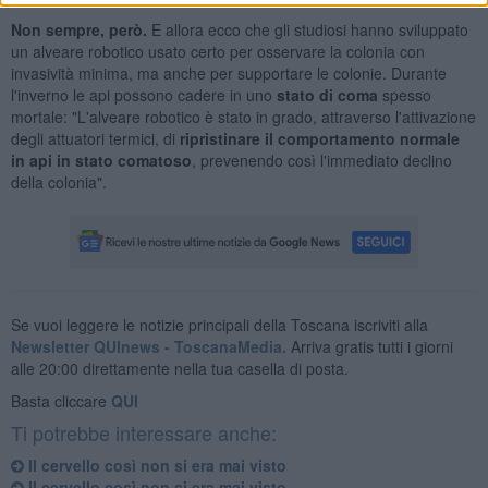
Non sempre, però.
E allora ecco che gli studiosi hanno sviluppato
un alveare robotico usato certo per osservare la colonia con
invasività minima, ma anche per supportare le colonie. Durante
l'inverno le api possono cadere in uno
stato di coma
spesso
mortale: "L'alveare robotico è stato in grado, attraverso l'attivazione
degli attuatori termici, di
ripristinare il comportamento normale
in api in stato comatoso
, prevenendo così l'immediato declino
della colonia".
Se vuoi leggere le notizie principali della Toscana iscriviti alla
Newsletter QUInews - ToscanaMedia.
Arriva gratis tutti i giorni
alle 20:00 direttamente nella tua casella di posta.
Basta cliccare
QUI
Ti potrebbe interessare anche:
Il cervello così non si era mai visto
Il cervello così non si era mai visto