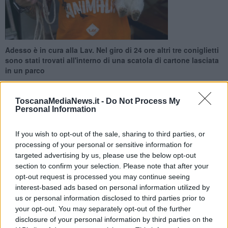
Adesso è in cura alla Lav. Nel giro di 24 ore altri tre coniglietti
sono stati trovati all'interno di una scatola di cartone lasciata
in un parco
ToscanaMediaNews.it -
Do Not Process My
Personal Information
PRATO —
Un coniglio domestico è stato abbandonato nel giardino
If you wish to opt-out of the sale, sharing to third parties, or
di una scuola materna. A renderlo noto è la Lega Anti Vivisezione,
processing of your personal or sensitive information for
intervenuta su richiesta della Polizia Municipale per recuperarlo. Il
targeted advertising by us, please use the below opt-out
coniglietto, spiega la Lav, sarebbe stato calato nel giardino
section to confirm your selection. Please note that after your
attraverso la recinzione per mezzo di una corda stretta attorno al
opt-out request is processed you may continue seeing
collo. "Operazione - si legge in una nota dell'associazione- che
interest-based ads based on personal information utilized by
avrebbe potuto portare la morte dell'animale per impiccagione".
us or personal information disclosed to third parties prior to
your opt-out. You may separately opt-out of the further
Visitato da un veterinario, adesso il coniglio è al sicuro e in cura
disclosure of your personal information by third parties on the
presso l’associazione, ma non è l'unico.