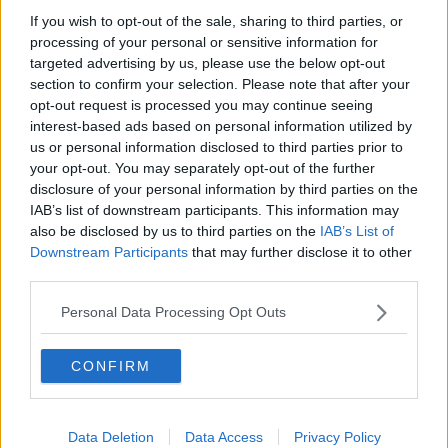
If you wish to opt-out of the sale, sharing to third parties, or
Per quanto riguarda l'Italia, le perquisizioni hanno toccato Veneto,
processing of your personal or sensitive information for
Piemonte, Lombardia, Emilia Romagna, Marche, Abruzzo, Umbria,
targeted advertising by us, please use the below opt-out
Lazio, Campania e Puglia. Ma a far scattare gli accertamenti sul
section to confirm your selection. Please note that after your
suolo italiano sarebbe stata la denuncia presentata da un
opt-out request is processed you may continue seeing
acquirente alla guardia di finanza di Prato.
interest-based ads based on personal information utilized by
Così le fiamme gialle pratesi hanno contribuito portare a galla un
us or personal information disclosed to third parties prior to
meccanismo che, secondo quanto spiegato dalla guardia di
your opt-out. You may separately opt-out of the further
finanza si sarebbe avvalso di aziende tedesche per vendere in
disclosure of your personal information by third parties on the
modo fraudolento automobili, sia usate che nuove, dalla Germania
IAB’s list of downstream participants. This information may
ad altri Stati membri, utilizzando una frode “carosello” sull’Iva
also be disclosed by us to third parties on the
IAB’s List of
intracomunitaria, sfruttando le norme dell’Unione europea sulle
Downstream Participants
that may further disclose it to other
cessioni transfrontaliere tra suoi Stati membri.
third parties.
In buona sostanza, gli indagati avrebbero acquistato veicoli su
Personal Data Processing Opt Outs
larga scala da vari concessionari di automobili tedeschi, per poi
utilizzare una rete di
società di comodo
e
fatture false
per
simulare la vendita dei veicoli ad altri Stati membri, al fine di
CONFIRM
eludere il pagamento dell’Iva.
Secondo quanto accertato dai finanzieri, le società di comodo
italiane sarebbero state registrate a nome di prestanome che si
Data Deletion
Data Access
Privacy Policy
sono sostituiti formalmente alle controparti effettive coinvolte