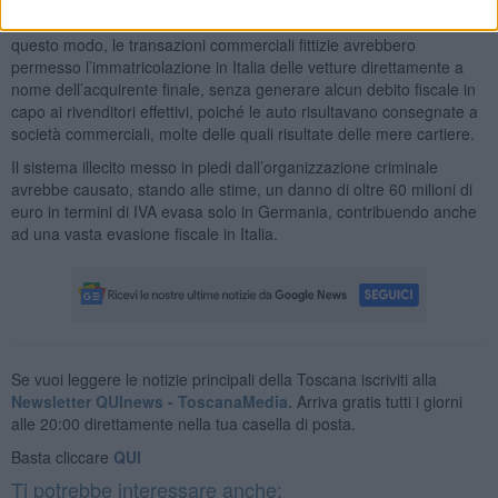
nell'acquisto e nella vendita delle autovetture da immatricolare. In
questo modo, le transazioni commerciali fittizie avrebbero
permesso l’immatricolazione in Italia delle vetture direttamente a
nome dell’acquirente finale, senza generare alcun debito fiscale in
capo ai rivenditori effettivi, poiché le auto risultavano consegnate a
società commerciali, molte delle quali risultate delle mere cartiere.
Il sistema illecito messo in piedi dall’organizzazione criminale
avrebbe causato, stando alle stime, un danno di oltre 60 milioni di
euro in termini di IVA evasa solo in Germania, contribuendo anche
ad una vasta evasione fiscale in Italia.
Se vuoi leggere le notizie principali della Toscana iscriviti alla
Newsletter QUInews - ToscanaMedia.
Arriva gratis tutti i giorni
alle 20:00 direttamente nella tua casella di posta.
Basta cliccare
QUI
Ti potrebbe interessare anche: