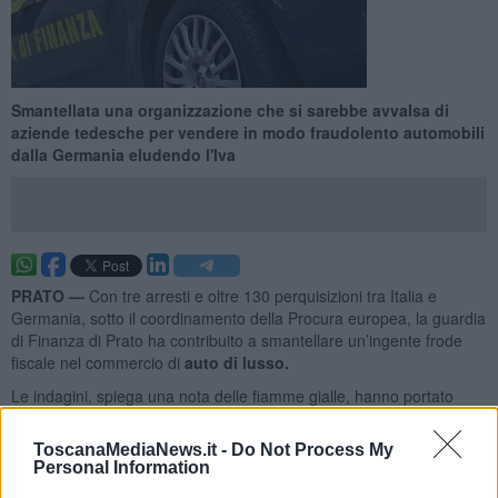
Smantellata una organizzazione che si sarebbe avvalsa di
aziende tedesche per vendere in modo fraudolento automobili
dalla Germania eludendo l'Iva
PRATO —
Con tre arresti e oltre 130 perquisizioni tra Italia e
Germania, sotto il coordinamento della Procura europea, la guardia
di Finanza di Prato ha contribuito a smantellare un’ingente frode
fiscale nel commercio di
auto di lusso.
Le indagini, spiega una nota delle fiamme gialle, hanno portato
anche al sequestro di
un milione di euro
giacente in conti correnti
tedeschi e 35 auto di lusso.
ToscanaMediaNews.it -
Do Not Process My
Personal Information