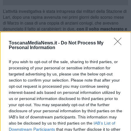
L’attività investigativa è stata intrapresa dai militari della Stazione di
Lari, dopo una rapina avvenuta nei primi giorni dello scorso mese
di Marzo in casa di una coppia di anziani coniugi, che avevano
denunciato il fatto ai carabinieri: in due,
con il volto mascherato e
con l’uso di armi,
erano penetrati nella loro abitazione nel cuore
della notte, mentre stavano dormendo e, dopo averli minacciati
ToscanaMediaNews.it -
Do Not Process My
anche di morte, gli avevano sottratto il denaro per poi fuggire. I due
Personal Information
coniugi fornivano una lucida descrizione sull’abbigliamento e su
alcuni particolari dei due rapinatori, elementi che sono stati poi utili
If you wish to opt-out of the sale, sharing to third parties, or
per indirizzare le indagini ovvero identificare i due giovani.
processing of your personal or sensitive information for
I militari della Stazione di Lari hanno quindi intrapreso un laborioso
targeted advertising by us, please use the below opt-out
percorso investigativo, mediante la consultazione degli archivi di
section to confirm your selection. Please note that after your
polizia, attraverso la visione e l’analisi di molteplici filmati sia dei
opt-out request is processed you may continue seeing
sistemi di video sorveglianza e lettori targhe comunali, sia di filmati
interest-based ads based on personal information utilized by
provenienti da altre fonti, fra queste anche le registrazioni di altri e
us or personal information disclosed to third parties prior to
numerosi eventi delittuosi consumati in epoca pregressa, perlopiù
your opt-out. You may separately opt-out of the further
all’interno di diverse attività commerciali ubicate nella Provincia di
disclosure of your personal information by third parties on the
Pisa, infine incrociando una serie di similitudini ed elementi di fatto
IAB’s list of downstream participants. This information may
convergenti. Il complesso di attività svolte consentiva ai Carabinieri
also be disclosed by us to third parties on the
IAB’s List of
di Lari:
Downstream Participants
that may further disclose it to other