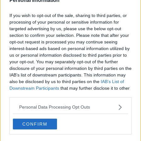
Personal Information
Distretti biologici. Il “Colline delle Pia” nasce dall’esperienza
maturata dall’omonima associazione che aggrega soggetti pubblici
e privati, nata nel
2020
per stimolare gli agricoltori a convertire le
If you wish to opt-out of the sale, sharing to third parties, or
loro aziende al biologico.
processing of your personal or sensitive information for
targeted advertising by us, please use the below opt-out
section to confirm your selection. Please note that after your
opt-out request is processed you may continue seeing
interest-based ads based on personal information utilized by
“La crescita di queste realtà dedicate alla coltivazione,
us or personal information disclosed to third parties prior to
all’allevamento, alla trasformazione e alla commercializzazione dei
your opt-out. You may separately opt-out of the further
prodotti agricoli e alimentari ottenuti con metodo biologico è motivo
di soddisfazione", ha spiegato la vicepresidente della Regione
disclosure of your personal information by third parties on the
Toscana
Stefania Saccardi
che detiene la delega all'agricoltura.
IAB’s list of downstream participants. This information may
also be disclosed by us to third parties on the
IAB’s List of
“Come amministrazione comunale - ha asserito il vicesindaco di
Downstream Participants
that may further disclose it to other
Gavorrano
Daniele Tonini
- siamo molto soddisfatti di essere
third parties.
arrivati al riconoscimento del distretto bio a livello regionale, che
premia un percorso di
squadra tra amministrazioni comunali e
Personal Data Processing Opt Outs
aziende
per un progetto di sviluppo del territorio. Ora inizia la vera
fase operativa di azione per il raggiungimento di obiettivi strategici
al servizio del territorio tutto".
CONFIRM
Il nuovo distretto domani sarà presente, insieme agli altri distretti
biologici della Toscana, al
Tavolo regionale dei distretti biologici