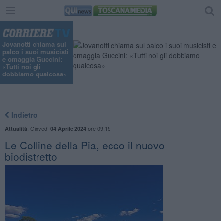
Jovanotti chiama sul
palco i suoi musicisti
e omaggia Guccini:
«Tutti noi gli
dobbiamo qualcosa»
Indietro
,
Giovedì
ore 09:15
Attualità
04 Aprile 2024
Le Colline della Pia, ecco il nuovo
biodistretto