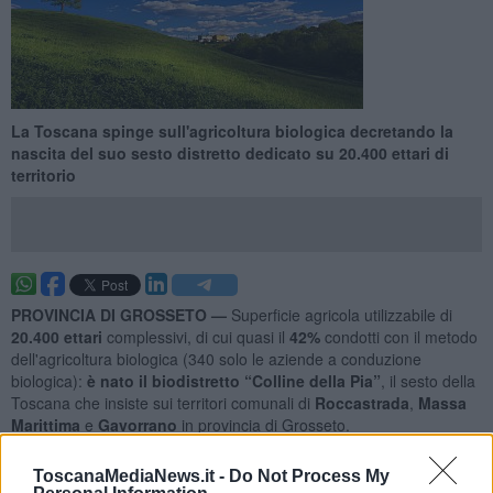
La Toscana spinge sull'agricoltura biologica decretando la
nascita del suo sesto distretto dedicato su 20.400 ettari di
territorio
PROVINCIA DI GROSSETO —
Superficie agricola utilizzabile di
20.400 ettari
complessivi, di cui quasi il
42%
condotti con il metodo
dell'agricoltura biologica (340 solo le aziende a conduzione
biologica):
è
nato il biodistretto “Colline della Pia”
, il sesto della
Toscana che insiste sui territori comunali di
Roccastrada
,
Massa
Marittima
e
Gavorrano
in provincia di Grosseto.
Il biodistretto numero 6 della Toscana è stato riconosciuto con
ToscanaMediaNews.it -
Do Not Process My
legge regionale 51 del 2019 e iscritto al Registro nazionale dei