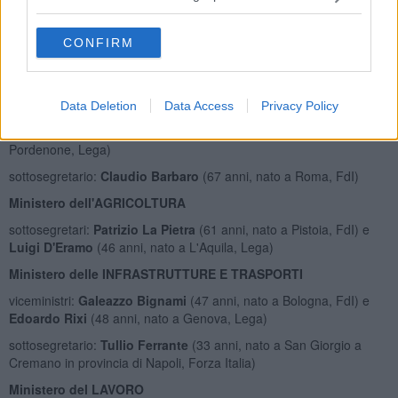
viceministro:
Valentino Valentini
(60 anni, nato a Bologna, Forza
Italia)
CONFIRM
sottosegretari:
Fausta Bergamotto
(54 anni, nata a L'Aquila, FdI)
e
Massimo Bitonci
(57 anni, nato a Padova, Lega)
Ministero dell'AMBIENTE
Data Deletion
Data Access
Privacy Policy
viceministro:
Vanna Gava
(48 anni, nata a Sacile in provincia di
Pordenone, Lega)
sottosegretario:
Claudio Barbaro
(67 anni, nato a Roma, FdI)
Ministero dell'AGRICOLTURA
sottosegretari:
Patrizio La Pietra
(61 anni, nato a Pistoia, FdI) e
Luigi D'Eramo
(46 anni, nato a L'Aquila, Lega)
Ministero delle INFRASTRUTTURE E TRASPORTI
viceministri:
Galeazzo Bignami
(47 anni, nato a Bologna, FdI) e
Edoardo Rixi
(48 anni, nato a Genova, Lega)
sottosegretario:
Tullio Ferrante
(33 anni, nato a San Giorgio a
Cremano in provincia di Napoli, Forza Italia)
Ministero del LAVORO