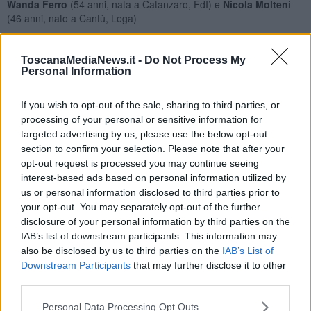
Wanda Ferro
(54 anni, nata a Catanzaro, FdI) e
Nicola Molteni
(46 anni, nato a Cantù, Lega)
Ministero della GIUSTIZIA
viceministro:
Francesco Paolo Sisto
(67 anni, nato a Bari, Forza
ToscanaMediaNews.it -
Do Not Process My
Personal Information
Italia)
sottosegretari:
Andrea Delmastro Delle Vedove
(46 anni, nato a
If you wish to opt-out of the sale, sharing to third parties, or
Gattinara in provincia di Vercelli, FdI) e
Andrea Ostellari
(48 anni,
processing of your personal or sensitive information for
nato a Campo San Martino in provincia di Padova, Lega)
targeted advertising by us, please use the below opt-out
Ministero della DIFESA
section to confirm your selection. Please note that after your
sottosegretari:
Isabella Rauti
(59 anni, nata a Roma, FdI) e
opt-out request is processed you may continue seeing
Matteo Perego
(40 anni, nato a Milano, Forza Italia)
interest-based ads based on personal information utilized by
us or personal information disclosed to third parties prior to
Ministero dell'ECONOMIA
your opt-out. You may separately opt-out of the further
viceministro:
Maurizio Leo
(67 anni, nato a Roma, Fdi)
disclosure of your personal information by third parties on the
IAB’s list of downstream participants. This information may
sottosegretari:
Lucia Albano
(57 anni, nata a San Benedetto del
also be disclosed by us to third parties on the
IAB’s List of
Tronto in provincia di Ascoli Piceno, FdI),
Federico Freni
(42 anni,
Downstream Participants
that may further disclose it to other
nato a Roma, Lega),
Sandra Savino
(62 anni, nata a Triste, Forza
third parties.
Italia)
Ministero dello SVILUPPO ECONOMICO
Personal Data Processing Opt Outs