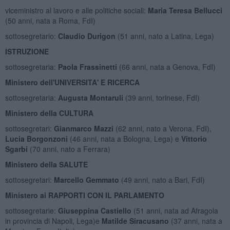
viceministro al lavoro e alle politiche sociali:
Maria Teresa Bellucci
(50 anni, nata a Roma, FdI)
sottosegretario:
Claudio Durigon
(51 anni, nato a Latina, Lega)
ISTRUZIONE
sottosegretaria:
Paola Frassinetti
(66 anni, nata a Genova, FdI)
Ministero dell'UNIVERSITA' E RICERCA
sottosegretaria:
Augusta Montaruli
(39 anni, torinese, FdI)
Ministero della CULTURA
sottosegretari:
Gianmarco Mazzi
(62 anni, nato a Verona, FdI),
Lucia Borgonzoni
(46 anni, nata a Bologna, Lega) e
Vittorio
Sgarbi
(70 anni, nato a Ferrara)
Ministero della SALUTE
sottosegretari:
Marcello Gemmato
(49 anni, nato a Bari, FdI)
Ministero ai RAPPORTI CON IL PARLAMENTO
sottosegretarie:
Giuseppina Castiello
(51 anni, nata ad Afragola
in provincia di Napoli, Lega)e
Matilde Siracusano
(37 anni, nata a