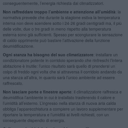
conseguentemente, l’energia richiesta dai climatizzatori.
Non raffreddare troppo l’ambiente e attenzione all’umidità
: la
normativa prevede che durante la stagione estiva la temperatura
interna non deve scendere sotto i 24-26 gradi centigradi ma, il più
delle volte, due o tre gradi in meno rispetto alla temperatura
esterna sono già sufficienti. Spesso per scongiurare la sensazione
di caldo opprimente può bastare l’attivazione della funzione
deumidificazione.
Ogni stanza ha bisogno del suo climatizzatore
: installare un
condizionatore potente in corridoio sperando che rinfreschi l’intera
abitazione è inutile: l’unico risultato sarà quello di prendersi un
colpo di freddo ogni volta che si attraversa il corridoio andando da
una stanza all’altra, in quanto sarà l’unico ambiente ad essere
raffrescato.
Non lasciare porte e finestre aperte
: il climatizzatore raffresca e
deumidifica l’ambiente in cui è installato trasferendo il calore e
l’umidità all’esterno. L’ingresso nella stanza di nuova aria calda
obbliga l’apparecchiatura a compiere un lavoro supplementare per
riportare la temperatura e l’umidità ai livelli richiesti, con un
conseguente dispendio di energia.