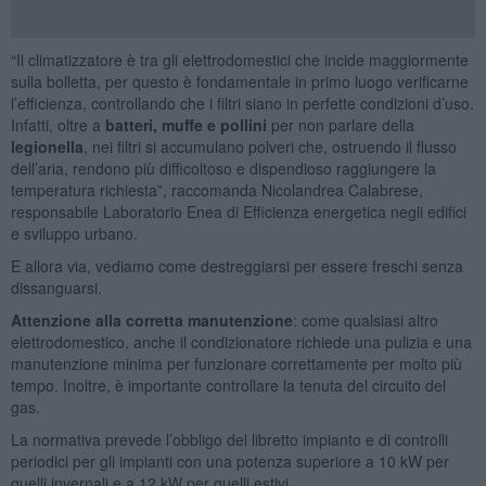
“Il climatizzatore è tra gli elettrodomestici che incide maggiormente
sulla bolletta, per questo è fondamentale in primo luogo verificarne
l’efficienza, controllando che i filtri siano in perfette condizioni d’uso.
Infatti, oltre a
batteri, muffe e pollini
per non parlare della
legionella
, nei filtri si accumulano polveri che, ostruendo il flusso
dell’aria, rendono più difficoltoso e dispendioso raggiungere la
temperatura richiesta”, raccomanda Nicolandrea Calabrese,
responsabile Laboratorio Enea di Efficienza energetica negli edifici
e sviluppo urbano.
E allora via, vediamo come destreggiarsi per essere freschi senza
dissanguarsi.
Attenzione alla corretta manutenzione
: come qualsiasi altro
elettrodomestico, anche il condizionatore richiede una pulizia e una
manutenzione minima per funzionare correttamente per molto più
tempo. Inoltre, è importante controllare la tenuta del circuito del
gas.
La normativa prevede l’obbligo del libretto impianto e di controlli
periodici per gli impianti con una potenza superiore a 10 kW per
quelli invernali e a 12 kW per quelli estivi.