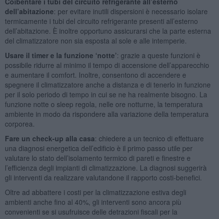
Coibentare i tubi del circuito refrigerante all’esterno
dell’abitazione
: per evitare inutili dispersioni è necessario isolare
termicamente i tubi del circuito refrigerante presenti all’esterno
dell’abitazione. È inoltre opportuno assicurarsi che la parte esterna
del climatizzatore non sia esposta al sole e alle intemperie.
Usare il timer e la funzione ‘notte’
: grazie a queste funzioni è
possibile ridurre al minimo il tempo di accensione dell’apparecchio
e aumentare il comfort. Inoltre, consentono di accendere e
spegnere il climatizzatore anche a distanza e di tenerlo in funzione
per il solo periodo di tempo in cui se ne ha realmente bisogno. La
funzione notte o sleep regola, nelle ore notturne, la temperatura
ambiente in modo da rispondere alla variazione della temperatura
corporea.
Fare un check-up alla casa
: chiedere a un tecnico di effettuare
una diagnosi energetica dell’edificio è il primo passo utile per
valutare lo stato dell’isolamento termico di pareti e finestre e
l’efficienza degli impianti di climatizzazione. La diagnosi suggerirà
gli interventi da realizzare valutandone il rapporto costi-benefici.
Oltre ad abbattere i costi per la climatizzazione estiva degli
ambienti anche fino al 40%, gli interventi sono ancora più
convenienti se si usufruisce delle detrazioni fiscali per la