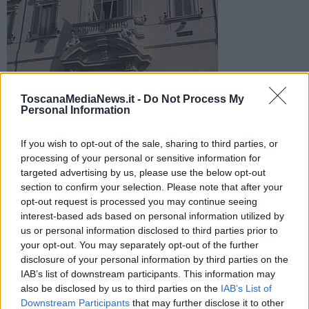
Il giurista proposto come premier da M5S e Lega è stato
ToscanaMediaNews.it -
Do Not Process My
chiamato al Colle dal presidente della Repubblica Sergio
Personal Information
Mattarella
If you wish to opt-out of the sale, sharing to third parties, or
processing of your personal or sensitive information for
targeted advertising by us, please use the below opt-out
section to confirm your selection. Please note that after your
opt-out request is processed you may continue seeing
ROMA —
Il presidente della repubblica Mattarella ha rotto gli
indugi: dopo 48 ore di polemiche infuocate sul nome di Giuseppe
interest-based ads based on personal information utilized by
Conte, i suoi curricula, la sua situazione fiscale e i rapporti
us or personal information disclosed to third parties prior to
intrattenuti in veste di avvocato pro bono con la famiglia di una
your opt-out. You may separately opt-out of the further
bambina a suo tempo sottoposta alla terapia Stamina, il docente
disclosure of your personal information by third parties on the
dell'Università di Firenze è stato convocato al Quirinale per le
IAB’s list of downstream participants. This information may
17.30, per la soddisfazione dei leader del Movimento 5 Stelle e
also be disclosed by us to third parties on the
IAB’s List of
della Lega Di Maio e Salvini che due giorni fa lo avevano proposto
Downstream Participants
that may further disclose it to other