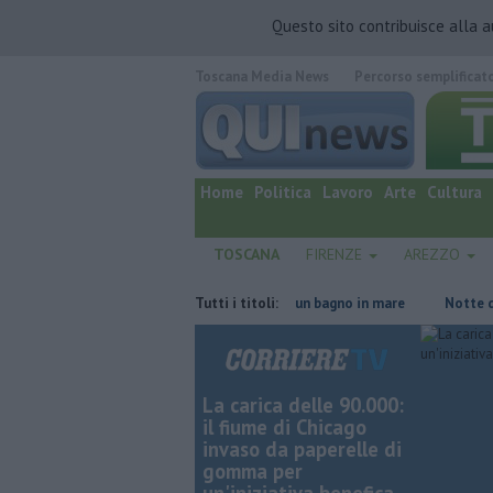
Questo sito contribuisce alla 
Toscana Media News
Percorso semplificat
quotidiano online.
Home
Politica
Lavoro
Arte
Cultura
TOSCANA
FIRENZE
AREZZO
ndemmia
Cinghiale si rinfresca con un bagno in mare
Tutti i titoli:
Notte di fuoco
La carica delle 90.000:
il fiume di Chicago
invaso da paperelle di
gomma per