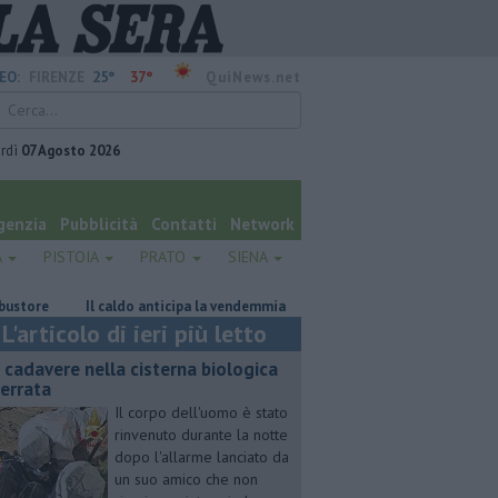
25°
37°
EO:
FIRENZE
QuiNews.net
rdì
07 Agosto 2026
genzia
Pubblicità
Contatti
Network
A
PISTOIA
PRATO
SIENA
e
Il caldo anticipa la vendemmia
Cinghiale si rinfresca con un bag
L'articolo di ieri più letto
 cadavere nella cisterna biologica
terrata
Il corpo dell'uomo è stato
rinvenuto durante la notte
dopo l'allarme lanciato da
un suo amico che non