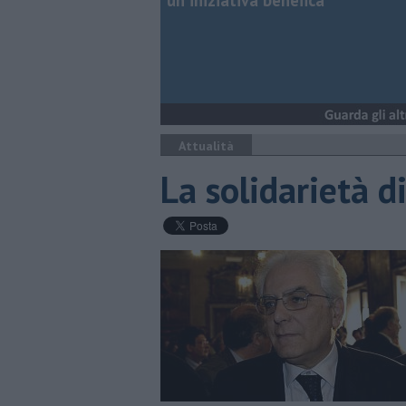
un'iniziativa benefica
Attualità
La solidarietà d