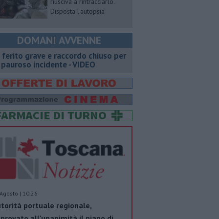
riusciva a rintracciarlo.
Disposta l'autopsia
DOMANI AVVENNE
 ferito grave e raccordo chiuso per
 pauroso incidente - VIDEO
Agosto | 10.26
torità portuale regionale,
provato all'unanimità il piano di