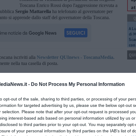
Toscana Enrico Rossi dopo l'aggressione ricevuta a
at
pubblica
Sergio
Mattarella
ha telefonato al governatore per
anto si apprende dallo staff del governatore della Toscana.
Q
A L
di 
Scar
con 
QUI
oscana iscriviti alla
Newsletter QUInews - ToscanaMedia.
amente nella tua casella di posta.
Q
ediaNews.it -
Do Not Process My Personal Information
to opt-out of the sale, sharing to third parties, or processing of your per
formation for targeted advertising by us, please use the below opt-out s
 di grosso"
r selection. Please note that after your opt-out request is processed y
Ult
 di letame
eing interest-based ads based on personal information utilized by us or
A
disclosed to third parties prior to your opt-out. You may separately opt-
o mattarella
toscana
enrico rossi
san miniato
losure of your personal information by third parties on the IAB’s list of