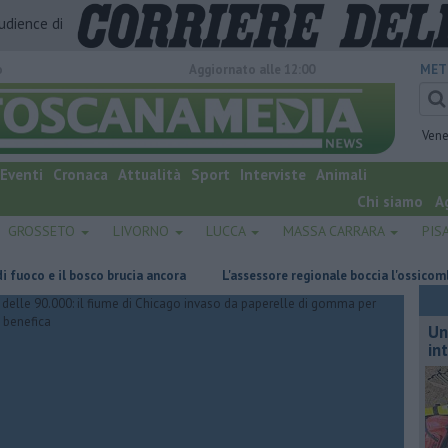
audience di
o
Aggiornato alle 12:00
MET
Vene
Eventi
Cronaca
Attualità
Sport
Interviste
Animali
Chi siamo
A
GROSSETO
LIVORNO
LUCCA
MASSA CARRARA
PIS
 e il bosco brucia ancora
L'assessore regionale boccia l'ossicombustor
Un
in