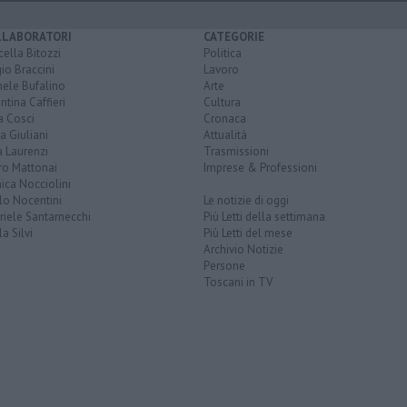
LLABORATORI
CATEGORIE
ella Bitozzi
Politica
io Braccini
Lavoro
hele Bufalino
Arte
ntina Caffieri
Cultura
a Cosci
Cronaca
a Giuliani
Attualità
 Laurenzi
Trasmissioni
ro Mattonai
Imprese & Professioni
ica Nocciolini
lo Nocentini
Le notizie di oggi
iele Santarnecchi
Più Letti della settimana
a Silvi
Più Letti del mese
Archivio Notizie
Persone
Toscani in TV