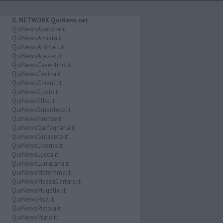
IL NETWORK QuiNews.net
QuiNewsAbetone.it
QuiNewsAmiata.it
QuiNewsAnimali.it
QuiNewsArezzo.it
QuiNewsCasentino.it
QuiNewsCecina.it
QuiNewsChianti.it
QuiNewsCuoio.it
QuiNewsElba.it
QuiNewsEmpolese.it
QuiNewsFirenze.it
QuiNewsGarfagnana.it
QuiNewsGrosseto.it
QuiNewsLivorno.it
QuiNewsLucca.it
QuiNewsLunigiana.it
QuiNewsMaremma.it
QuiNewsMassaCarrara.it
QuiNewsMugello.it
QuiNewsPisa.it
QuiNewsPistoia.it
QuiNewsPrato.it