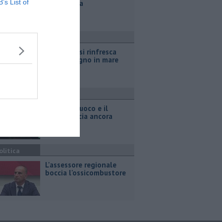
B’s List of
vendemmia
ttualità
Cinghiale si rinfresca
con un bagno in mare
ronaca
Notte di fuoco e il
bosco brucia ancora
olitica
L'assessore regionale
boccia l'ossicombustore