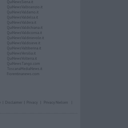
QuiNewsSiena.it
QuiNewsValbisenzio.it
QuiNewsValdarno.it
QuiNewsValdelsa.it
QuiNewsValdera.it
QuiNewsValdichiana.it
QuiNewsValdicornia.it
QuiNewsValdinievole.it
QuiNewsValdisieve.it
QuiNewsValtiberina.it
QuiNewsVersilia.it
QuiNewsVolterra.it
QuiNewsTango.com
ToscanaMediaNews.it
Fiorentinanews.com
e
|
Disclaimer
|
Privacy
|
Privacy Nielsen
|