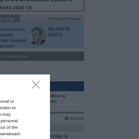
tività 2026-28
ui Blog
di Riccardo Ferrucci
INCONTRI
ucca la mostra
D'ARTE
Marcello
selli “Dialoghi
la città"
Condoglianze
ui Ambiente
​Il trasporto pubblico su
sonal or
gomma in Toscana
ection to
ou may
imi articoli
Vedi tutti
 personal
ttualità
out of the
 downstream
Il caldo anticipa la