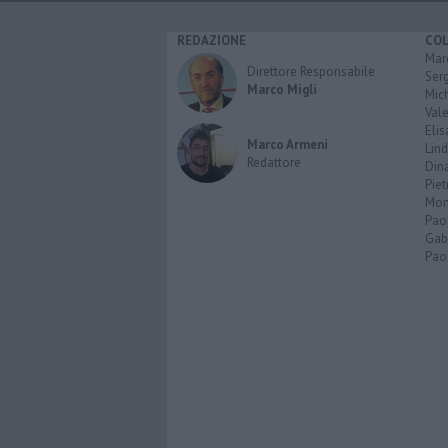
REDAZIONE
CO
Marc
Direttore Responsabile
Serg
Marco Migli
Mic
Vale
Elis
Marco Armeni
Lind
Redattore
Dina
Piet
Mon
Pao
Gabr
Paol