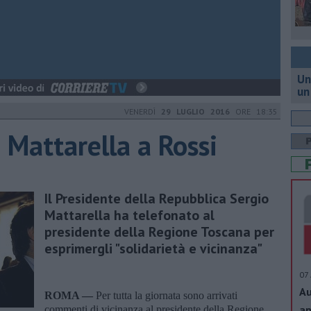
Un
un
VENERDÌ
29 LUGLIO 2016
ORE 18:35
i Mattarella a Rossi
Il Presidente della Repubblica Sergio
Mattarella ha telefonato al
presidente della Regione Toscana per
esprimergli "solidarietà e vicinanza"
07 
Au
ROMA —
Per tutta la giornata sono arrivati
ap
commenti di vicinanza al presidente della Regione