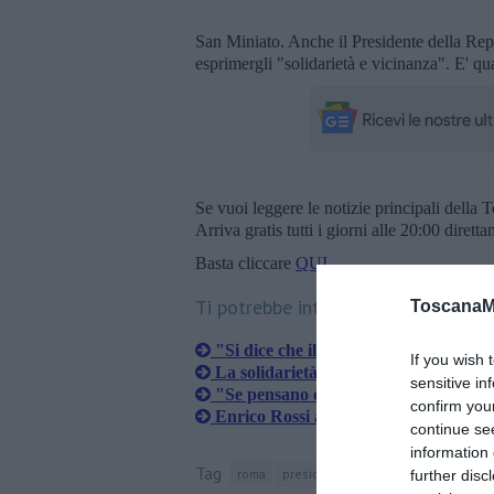
San Miniato. Anche il Presidente della Re
esprimergli "solidarietà e vicinanza". E' qu
Se vuoi leggere le notizie principali della T
Arriva gratis tutti i giorni alle 20:00 dirett
Basta cliccare
QUI
Ti potrebbe interessare anche:
ToscanaM
"Si dice che il letame porti bene"
If you wish 
La solidarietà al presidente Rossi
sensitive in
"Se pensano di fermarmi si sbagliano
confirm you
Enrico Rossi aggredito con un secchio
continue se
information 
Tag
roma
presidente della repubblica
sergi
further disc