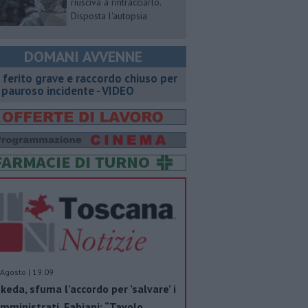
riusciva a rintracciarlo.
Disposta l'autopsia
DOMANI AVVENNE
 ferito grave e raccordo chiuso per
 pauroso incidente - VIDEO
Agosto | 19.09
keda, sfuma l’accordo per ’salvare’ i
mministrati. Fabiani: “Tavolo