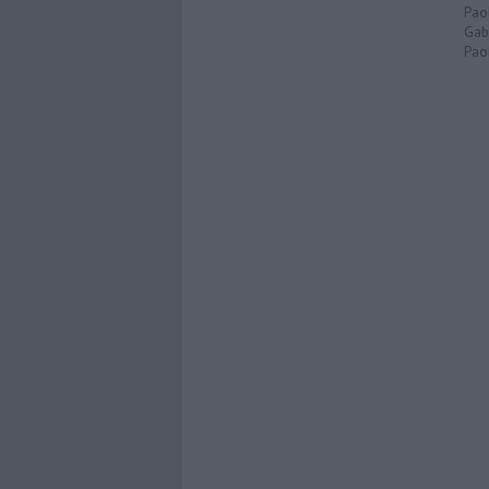
Pao
Gabr
Paol