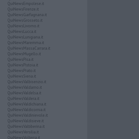
QuiNewsEmpolese.it
QuiNewsFirenze.it
QuiNewsGarfagnana.it
QuiNewsGrosseto.it
QuiNewsLivorno.it
QuiNewsLucca.it
QuiNewsLunigiana.it
QuiNewsMaremma.it
QuiNewsMassaCarrara.it
QuiNewsMugello.it
QuiNewsPisa.it
QuiNewsPistoia.it
QuiNewsPrato.it
QuiNewsSiena.it
QuiNewsValbisenzio.it
QuiNewsValdarno.it
QuiNewsValdelsa.it
QuiNewsValdera.it
QuiNewsValdichiana.it
QuiNewsValdicornia.it
QuiNewsValdinievole.it
QuiNewsValdisieve.it
QuiNewsValtiberina.it
QuiNewsVersilia.it
QuiNewsVolterra.it