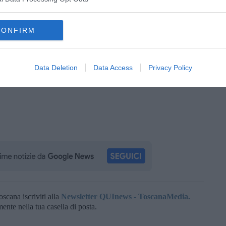
CONFIRM
Data Deletion
Data Access
Privacy Policy
oscana iscriviti alla
Newsletter QUInews - ToscanaMedia.
amente nella tua casella di posta.