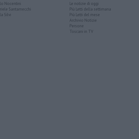
lo Nocentini
Le notizie di oggi
iele Santarnecchi
Più Letti della settimana
a Silvi
Più Letti del mese
Archivio Notizie
Persone
Toscani in TV