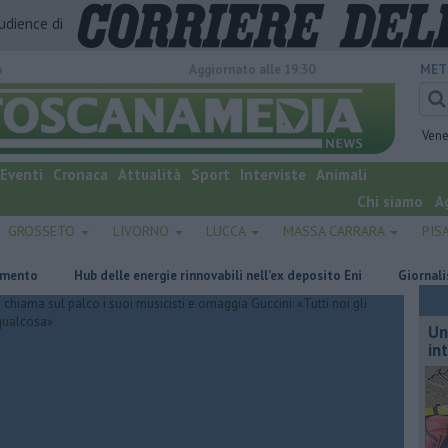
audience di
o
Aggiornato alle 19:30
MET
Vene
Eventi
Cronaca
Attualità
Sport
Interviste
Animali
Chi siamo
A
GROSSETO
LIVORNO
LUCCA
MASSA CARRARA
PIS
Hub delle energie rinnovabili nell'ex deposito Eni
Giornalismo in lu
Un
in