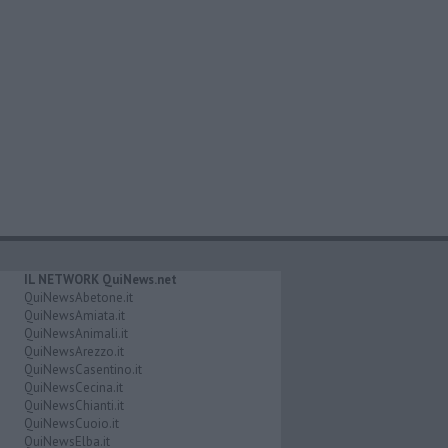
IL NETWORK QuiNews.net
QuiNewsAbetone.it
QuiNewsAmiata.it
QuiNewsAnimali.it
QuiNewsArezzo.it
QuiNewsCasentino.it
QuiNewsCecina.it
QuiNewsChianti.it
QuiNewsCuoio.it
QuiNewsElba.it