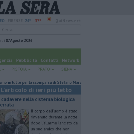
24°
37°
EO:
FIRENZE
QuiNews.net
rdì
07 Agosto 2026
genzia
Pubblicità
Contatti
Network
A
PISTOIA
PRATO
SIENA
tto per la scomparsa di Stefano Marcelli
Contagiata da legionella, non c
L'articolo di ieri più letto
 cadavere nella cisterna biologica
terrata
Il corpo dell'uomo è stato
rinvenuto durante la notte
dopo l'allarme lanciato da
un suo amico che non