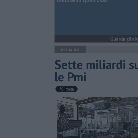
dobbiamo qualcosa»
Attualità
Sette miliardi s
le Pmi