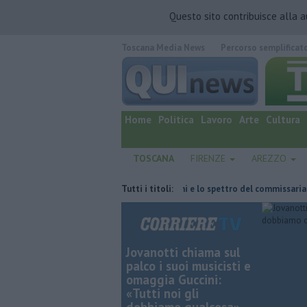
Questo sito contribuisce alla 
Toscana Media News
Percorso semplificat
quotidiano online.
Home
Politica
Lavoro
Arte
Cultura
TOSCANA
FIRENZE
AREZZO
ta
Retiambiente, il dopo Fortini e lo spettro del commissariamento
Tutti i titoli:
Jovanotti chiama sul
palco i suoi musicisti e
omaggia Guccini:
«Tutti noi gli