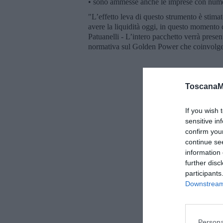
• sono ammesse anche le imprese con numer
"L’effetto leva di questo strumento è stimat
avere la liquidità oggi, in questo momento di
Patuanelli - L’intero pacchetto verrà prese
normativa sul Golden Power che coinvolgerà
ToscanaM
If you wish 
sensitive in
confirm you
continue se
information 
further disc
participants
Downstream 
Persona