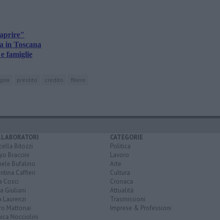
iaprire"
na in Toscana
 e famiglie
gira
prestito
credito
filiere
LLABORATORI
CATEGORIE
ella Bitozzi
Politica
io Braccini
Lavoro
hele Bufalino
Arte
ntina Caffieri
Cultura
a Cosci
Cronaca
a Giuliani
Attualità
 Laurenzi
Trasmissioni
ro Mattonai
Imprese & Professioni
ica Nocciolini