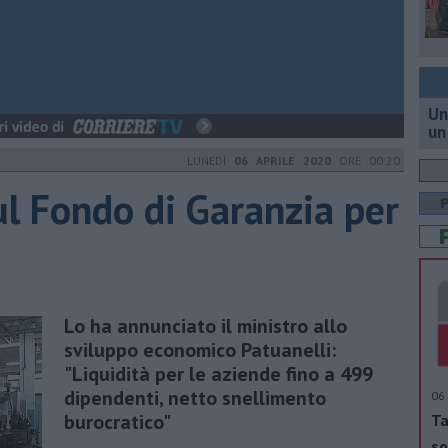
Un
un
LUNEDÌ
06 APRILE 2020
ORE 00:20
ul Fondo di Garanzia per
Lo ha annunciato il ministro allo
sviluppo economico Patuanelli:
"Liquidità per le aziende fino a 499
dipendenti, netto snellimento
06 
burocratico"
Ta
so