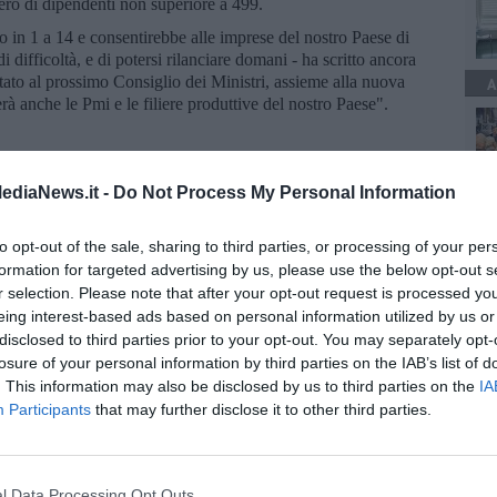
o di dipendenti non superiore a 499.
o in 1 a 14 e consentirebbe alle imprese del nostro Paese di
 difficoltà, e di potersi rilanciare domani - ha scritto ancora
ntato al prossimo Consiglio dei Ministri, assieme alla nuova
A
 anche le Pmi e le filiere produttive del nostro Paese".
ediaNews.it -
Do Not Process My Personal Information
A
to opt-out of the sale, sharing to third parties, or processing of your per
formation for targeted advertising by us, please use the below opt-out s
r selection. Please note that after your opt-out request is processed y
eing interest-based ads based on personal information utilized by us or
A
disclosed to third parties prior to your opt-out. You may separately opt-
losure of your personal information by third parties on the IAB’s list of
. This information may also be disclosed by us to third parties on the
IA
Participants
that may further disclose it to other third parties.
l Data Processing Opt Outs