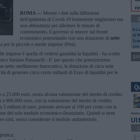
ri
ROMA —
Mentre i dati sulla diffusione
Q
dell'epidemia di Covid-19 lentamente migliorano ma
non abbastanza per allentare le misure di
A L
contenimento, il governo si muove sul fronte
di 
economico potenziando con una dotazione di
sette
Scar
a per le piccole e medie imprese (Pmi).
con 
 imprese è quella di vedersi garantita la liquidità - ha scritto
QUI
omico Stefano Patuanelli - E' per questo che potenzieremo
n netto snellimento burocratico, la dotazione di circa sette
ità di generare circa cento miliardi di Euro di liquidità per le
Q
ino a 25.000 euro, senza alcuna valutazione del merito di credito;
no a 800.000 euro, con la valutazione del merito di credito;
o a 5 milioni di euro, potendo arrivare al 100 per cento con la
ione del solo modulo economico-finanziario. Quindi si tiene
Ult
pre-crisi, senza considerare il modulo andamentale.
C
pratica;